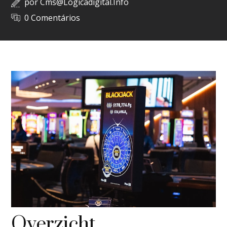
por
Cms@logicadigital.info
0 Comentários
Overzicht