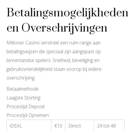
Betalingsmogelijkheden
en Overschrijvingen
Millioner Casino verstrekt een ruim range aan
betalingswijzen die speciaal zijn aangepast op
binnenlandse spelers. Snelheid, beveiliging en
gebruiksvriendelijkheid staan voorop bij iedere
overschrijving.
Betaalmethode
Laagste Storting
Procestijd Deposit
Procestijd Opnemen
iDEAL
€10
Direct
24 tot 48