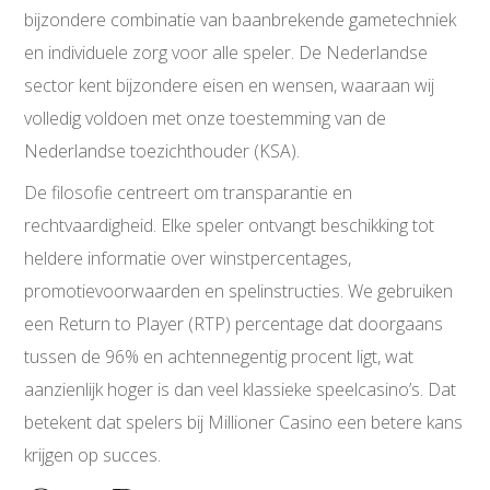
bijzondere combinatie van baanbrekende gametechniek
en individuele zorg voor alle speler. De Nederlandse
sector kent bijzondere eisen en wensen, waaraan wij
volledig voldoen met onze toestemming van de
Nederlandse toezichthouder (KSA).
De filosofie centreert om transparantie en
rechtvaardigheid. Elke speler ontvangt beschikking tot
heldere informatie over winstpercentages,
promotievoorwaarden en spelinstructies. We gebruiken
een Return to Player (RTP) percentage dat doorgaans
tussen de 96% en achtennegentig procent ligt, wat
aanzienlijk hoger is dan veel klassieke speelcasino’s. Dat
betekent dat spelers bij Millioner Casino een betere kans
krijgen op succes.