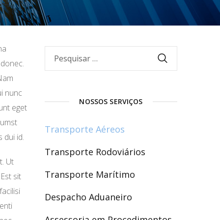
na
m donec.
 Nam
ui nunc
NOSSOS SERVIÇOS
unt eget
ctumst
Transporte Aéreos
 dui id.
Transporte Rodoviários
t. Ut
Transporte Marítimo
Est sit
acilisi
Despacho Aduaneiro
enti
Assessoria em Procedimentos