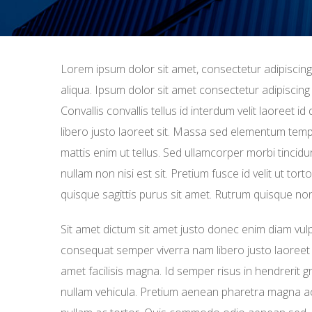
Lorem ipsum dolor sit amet, consectetur adipiscing
aliqua. Ipsum dolor sit amet consectetur adipiscing
Convallis convallis tellus id interdum velit laoree
libero justo laoreet sit. Massa sed elementum tem
mattis enim ut tellus. Sed ullamcorper morbi tincid
nullam non nisi est sit. Pretium fusce id velit ut to
quisque sagittis purus sit amet. Rutrum quisque non t
Sit amet dictum sit amet justo donec enim diam vulp
consequat semper viverra nam libero justo laoreet si
amet facilisis magna. Id semper risus in hendrerit gr
nullam vehicula. Pretium aenean pharetra magna ac.