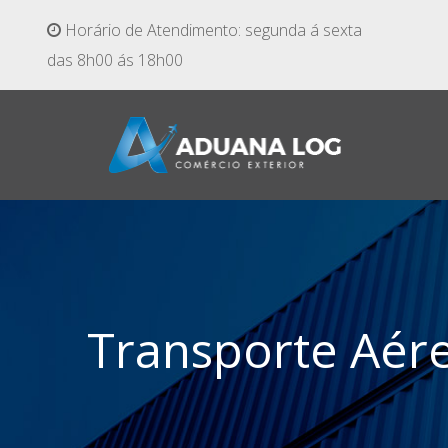
Horário de Atendimento: segunda á sexta
das 8h00 ás 18h00
Transporte Aér