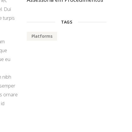
onec
l. Dui
e turpis
TAGS
Platforms
iam
eque
ue eu
m nibh
s semper
as ornare
 id