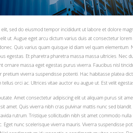
 elit, sed do eiusmod tempor incididunt ut labore et dolore mag
 elit ut. Augue eget arcu dictum varius duis at consectetur lore
t id donec. Quis varius quam quisque id diam vel quam elementum.
pus egestas. Et pharetra pharetra massa massa ultricies. Nec d
unt ornare massa eget egestas purus viverra. Faucibus nisl tincid
rtor pretium viverra suspendisse potenti. Hac habitasse platea di
ellus orci ac. Ultrices vitae auctor eu augue ut. Est velit egestas
utate. Amet consectetur adipiscing elit ut aliquam purus sit ame
t amet. Quis viverra nibh cras pulvinar mattis nunc sed blandit. 
avida rutrum. Tristique sollicitudin nibh sit amet commodo nulla f
 Eget nunc scelerisque viverra mauris. Viverra suspendisse pot