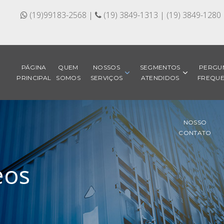
(19)99183-2568 |
(19) 3849-1313 | (19) 3849-1280
PÁGINA
QUEM
NOSSOS
SEGMENTOS
PERGU
PRINCIPAL
SOMOS
SERVIÇOS
ATENDIDOS
FREQUE
NOSSO
CONTATO
eos