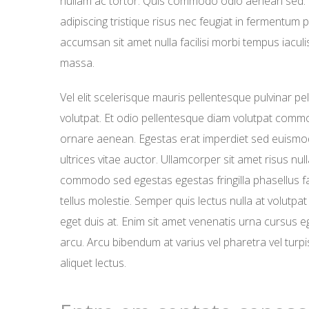
nullam ac tortor. Quis commodo odio aenean sed. 
adipiscing tristique risus nec feugiat in fermentum 
accumsan sit amet nulla facilisi morbi tempus iacul
massa.
Vel elit scelerisque mauris pellentesque pulvinar p
volutpat. Et odio pellentesque diam volutpat commo
ornare aenean. Egestas erat imperdiet sed euismod 
ultrices vitae auctor. Ullamcorper sit amet risus nu
commodo sed egestas egestas fringilla phasellus f
tellus molestie. Semper quis lectus nulla at volutpa
eget duis at. Enim sit amet venenatis urna cursus eg
arcu. Arcu bibendum at varius vel pharetra vel turpi
aliquet lectus.