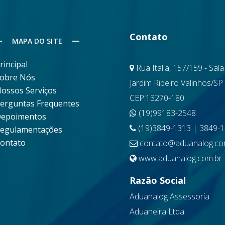
Contato
MAPA DO SITE
rincipal
Rua Italia, 157/159 - Sala
obre Nós
Jardim Ribeiro Valinhos/SP
ossos Serviços
CEP:13270-180
erguntas Frequentes
(19)99183-2548
epoimentos
(19)3849-1313 | 3849-
egulamentações
ontato
contato@aduanalog.co
www.aduanalog.com.br
Razão Social
Aduanalog Assessoria
Aduaneira Ltda