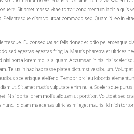
Nisl condimentum id venenatis a condimentum vitae sapien. D
posuere. Sit amet massa vitae tortor condimentum lacinia quis ve
is. Pellentesque diam volutpat commodo sed. Quam id leo in vita
ellentesque. Eu consequat ac felis donec et odio pellentesque d
do sed egestas egestas fringilla. Mauris pharetra et ultrices n
nisi porta lorem mollis aliquam. Accumsan in nisl nisi scelerisq
llam. Tellus in hac habitasse platea dictumst vestibulum. Volutpat
aucibus scelerisque eleifend. Tempor orci eu lobortis elementu
t diam ut. Sit amet mattis vulputate enim nulla. Scelerisque puru
et. Nisi porta lorem mollis aliquam ut porttitor. Volutpat sed cr
s nunc. Id diam maecenas ultricies mi eget mauris. Id nibh tortor