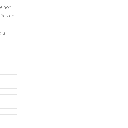
melhor
ções de
a a