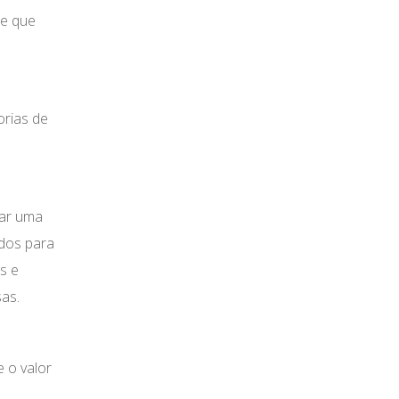
de que
orias de
rar uma
ados para
s e
as.
e o valor