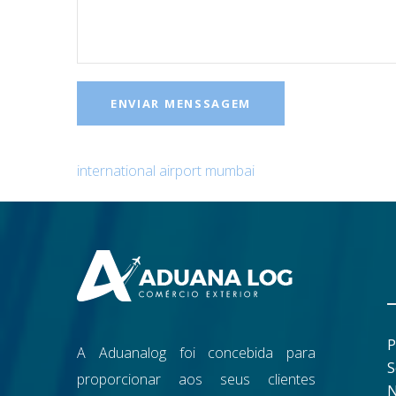
international airport mumbai
P
A Aduanalog foi concebida para
S
proporcionar aos seus clientes
N