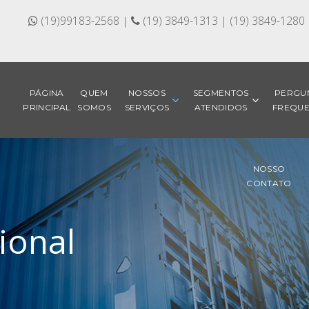
(19)99183-2568 |
(19) 3849-1313 | (19) 3849-1280
PÁGINA
QUEM
NOSSOS
SEGMENTOS
PERGU
PRINCIPAL
SOMOS
SERVIÇOS
ATENDIDOS
FREQUE
NOSSO
CONTATO
ional