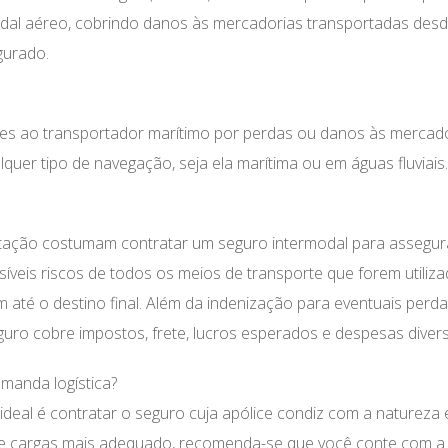
dal aéreo, cobrindo danos às mercadorias transportadas des
gurado.
ções ao transportador marítimo por perdas ou danos às mercad
er tipo de navegação, seja ela marítima ou em águas fluviais.
rtação costumam contratar um seguro intermodal para assegu
íveis riscos de todos os meios de transporte que forem utiliz
 até o destino final. Além da indenização para eventuais perda
uro cobre impostos, frete, lucros esperados e despesas divers
manda logística?
ideal é contratar o seguro cuja apólice condiz com a natureza 
l de cargas mais adequado, recomenda-se que você conte com a