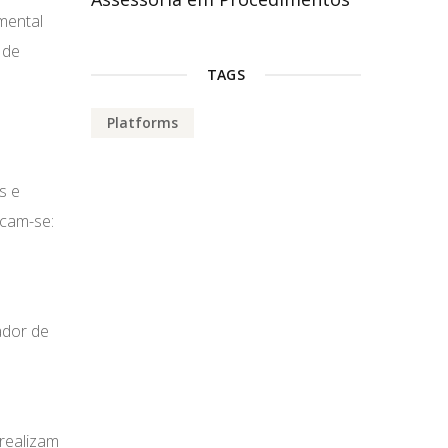
mental
 de
TAGS
Platforms
s e
acam-se:
ador de
realizam