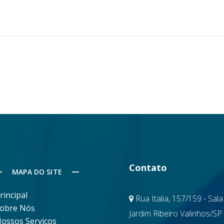
Contato
MAPA DO SITE
rincipal
Rua Italia, 157/159 - Sala
obre Nós
Jardim Ribeiro Valinhos/SP
ossos Serviços