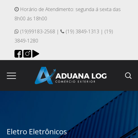
Horário de Atendimento: segunda á sexta das
8h00 ás 18h00
(19)99183-2568 |
(19) 3849-1313 | (19)
3849-1280
Eletro Eletrônicos