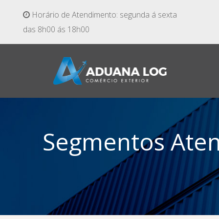
Horário de Atendimento: segunda á sexta
das 8h00 ás 18h00
Segmentos Ate