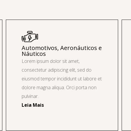
Automotivos, Aeronáuticos e
Náuticos
Lorem ipsum dolor sit amet,
consectetur adipiscing elit, sed do
eiusmod tempor incididunt ut labore et
dolore magna aliqua. Orci porta non
pulvinar.
Leia Mais