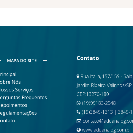
Contato
MAPA DO SITE
rincipal
Rua Italia, 157/159 - Sala
obre Nós
Jardim Ribeiro Valinhos/SP
ossos Serviços
CEP:13270-180
erguntas Frequentes
(19)99183-2548
epoimentos
(19)3849-1313 | 3849-
egulamentações
ontato
contato@aduanalog.co
www.aduanalog.com.br