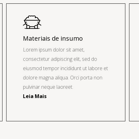
Materiais de insumo
Lorem ipsum dolor sit amet,
consectetur adipiscing elit, sed do
eiusmod tempor incididunt ut labore et
dolore magna aliqua. Orci porta non
pulvinar neque laoreet.
Leia Mais