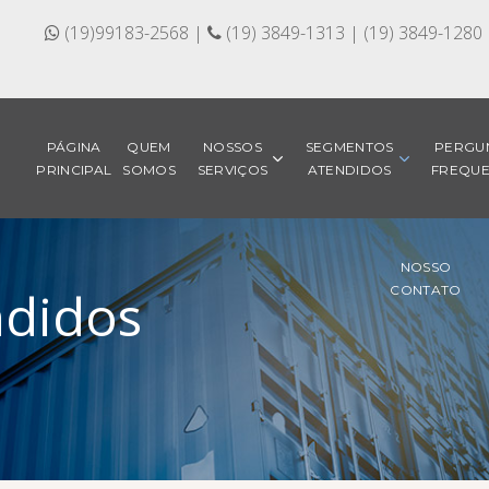
(19)99183-2568 |
(19) 3849-1313 | (19) 3849-1280
PÁGINA
QUEM
NOSSOS
SEGMENTOS
PERGU
PRINCIPAL
SOMOS
SERVIÇOS
ATENDIDOS
FREQUE
NOSSO
ndidos
CONTATO