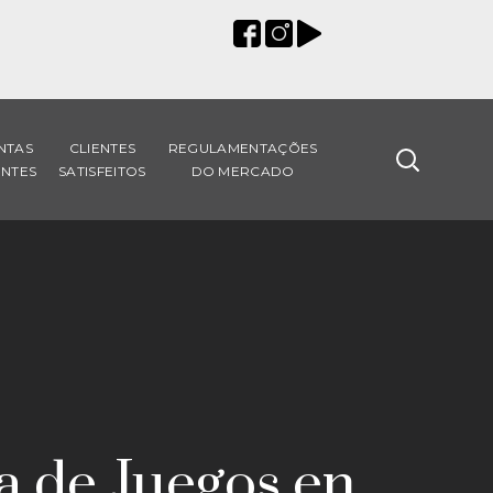
NTAS
CLIENTES
REGULAMENTAÇÕES
NTES
SATISFEITOS
DO MERCADO
a de Juegos en