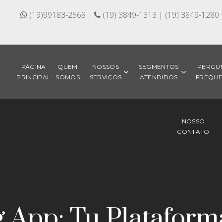
(19)99183-2568 |
(19) 3849-1313 | (19) 3849-1280
PÁGINA
QUEM
NOSSOS
SEGMENTOS
PERGU
PRINCIPAL
SOMOS
SERVIÇOS
ATENDIDOS
FREQUE
NOSSO
CONTATO
 App: Tu Plataform