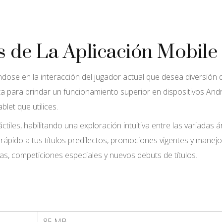
s de La Aplicación Mobile
dose en la interacción del jugador actual que desea diversión d
 para brindar un funcionamiento superior en dispositivos Andro
let que utilices.
ctiles, habilitando una exploración intuitiva entre las variada
rápido a tus títulos predilectos, promociones vigentes y manejo 
s, competiciones especiales y nuevos debuts de títulos.
85 MB