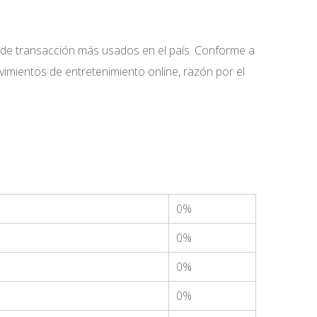
s de transacción más usados en el país. Conforme a
vimientos de entretenimiento online, razón por el
0%
0%
0%
0%