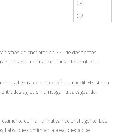
0%
0%
canismos de encriptación SSL de doscientos
ura que cada información transmitida entre tu
na nivel extra de protección a tu perfil. El sistema
 entradas ágiles sin arriesgar la salvaguarda.
ictamente con la normativa nacional vigente. Los
 Labs, que confirman la aleatoriedad de