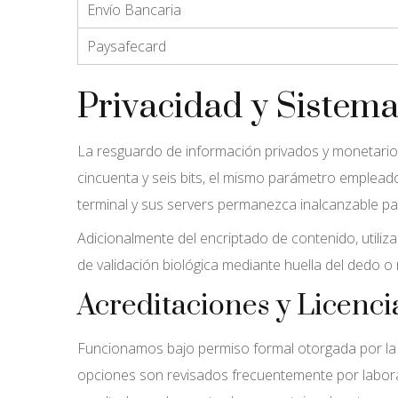
Envío Bancaria
Paysafecard
Privacidad y Sistema
La resguardo de información privados y monetari
cincuenta y seis bits, el mismo parámetro empleado
terminal y sus servers permanezca inalcanzable pa
Adicionalmente del encriptado de contenido, utilizam
de validación biológica mediante huella del dedo o r
Acreditaciones y Licenci
Funcionamos bajo permiso formal otorgada por la 
opciones son revisados frecuentemente por labor