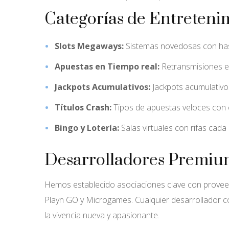
Categorías de Entreteni
Slots Megaways:
Sistemas novedosas con hast
Apuestas en Tiempo real:
Retransmisiones en
Jackpots Acumulativos:
Jackpots acumulativo
Títulos Crash:
Tipos de apuestas veloces con 
Bingo y Lotería:
Salas virtuales con rifas cad
Desarrolladores Premi
Hemos establecido asociaciones clave con proveedo
Playn GO y Microgames. Cualquier desarrollador co
la vivencia nueva y apasionante.