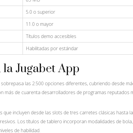
5.0 o superior
11.0 o mayor
Títulos demo accesibles
Habilitadas por estándar
n la Jugabet App
ón sobrepasa las 2.500 opciones diferentes, cubriendo desde má
on más de cuarenta desarrolladores de programas reputados m
s que incluyen desde las slots de tres carretes clásicas hasta 
resivos. Los títulos de tablero incorporan modalidades de bola,
veles de habilidad.