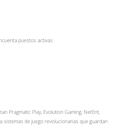
incuenta puestos activas
tan Pragmatic Play, Evolution Gaming, NetEnt,
ta sistemas de juego revolucionarias que guardan