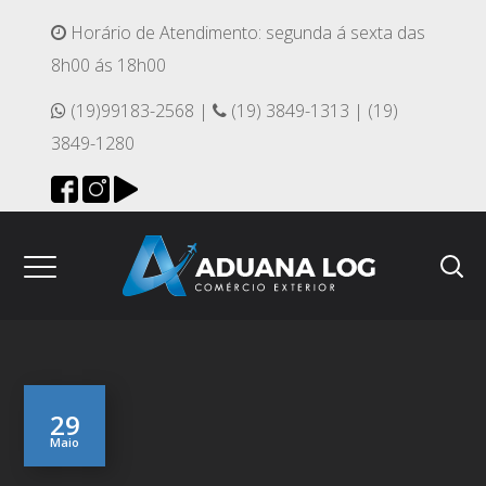
Horário de Atendimento: segunda á sexta das
8h00 ás 18h00
(19)99183-2568 |
(19) 3849-1313 | (19)
3849-1280
29
Maio