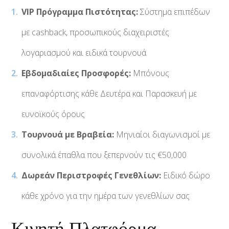
VIP Πρόγραμμα Πιστότητας:
Σύστημα επιπέδων
με cashback, προσωπικούς διαχειριστές
λογαριασμού και ειδικά τουρνουά
Εβδομαδιαίες Προσφορές:
Μπόνους
επαναφόρτισης κάθε Δευτέρα και Παρασκευή με
ευνοϊκούς όρους
Τουρνουά με Βραβεία:
Μηνιαίοι διαγωνισμοί με
συνολικά έπαθλα που ξεπερνούν τις €50,000
Δωρεάν Περιστροφές Γενεθλίων:
Ειδικό δώρο
κάθε χρόνο για την ημέρα των γενεθλίων σας