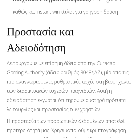
καθώς και instant win τίτλοι για γρήγορη δράση
Προστασία και
Αδειοδότηση
Λειτουργούμε με επίσημη άδεια από την Curacao
Gaming Authority (άδεια αριθμός 8048/JAZ), μία από τις
πιο αναγνωρισμένες ρυθμιστικές αρχές στη βιομηχανία
των διαδικτυακών τυχερών παιχνιδιών. Αυτή η
αδειοδότηση εγγυάται ότι τηρούμε αυστηρά πρότυπα
λειτουργίας και προστασίας των χρηστών.
Η προστασία των προσωπικών δεδομένων αποτελεί
προτεραιότητά μας. Χρησιμοποιούμε κρυπτογράφηση