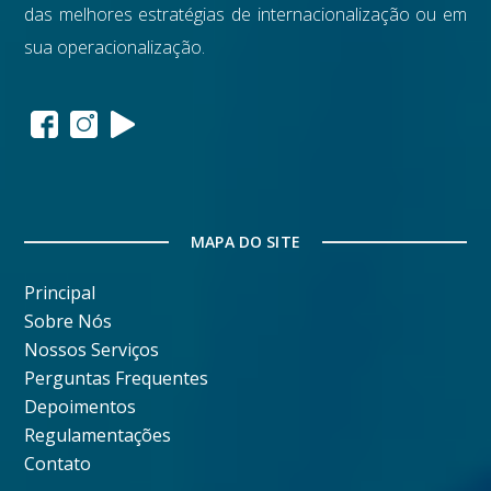
das melhores estratégias de internacionalização ou em
sua operacionalização.
MAPA DO SITE
Principal
Sobre Nós
Nossos Serviços
Perguntas Frequentes
Depoimentos
Regulamentações
Contato