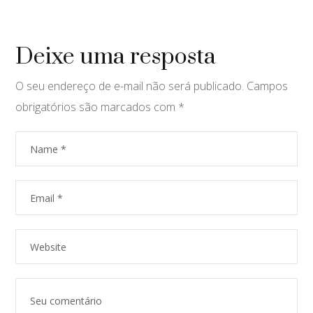
Deixe uma resposta
O seu endereço de e-mail não será publicado.
Campos
obrigatórios são marcados com
*