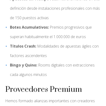
definición desde instalaciones profesionales con más
de 150 puestos activas
Botes Acumulativos:
Premios progresivos que
superan habitualmente el 1.000.000 de euros
Títulos Crash:
Modalidades de apuestas ágiles con
factores ascendentes
Bingo y Quino:
Rooms digitales con extracciones
cada algunos minutos
Proveedores Premium
Hemos formado alianzas importantes con creadores