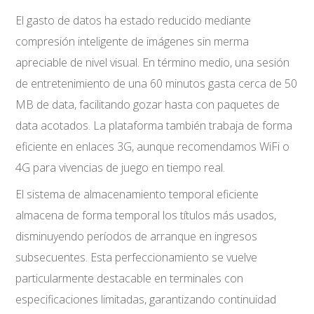
El gasto de datos ha estado reducido mediante
compresión inteligente de imágenes sin merma
apreciable de nivel visual. En término medio, una sesión
de entretenimiento de una 60 minutos gasta cerca de 50
MB de data, facilitando gozar hasta con paquetes de
data acotados. La plataforma también trabaja de forma
eficiente en enlaces 3G, aunque recomendamos WiFi o
4G para vivencias de juego en tiempo real.
El sistema de almacenamiento temporal eficiente
almacena de forma temporal los títulos más usados,
disminuyendo períodos de arranque en ingresos
subsecuentes. Esta perfeccionamiento se vuelve
particularmente destacable en terminales con
especificaciones limitadas, garantizando continuidad