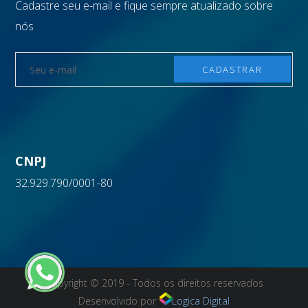
Cadastre seu e-mail e fique sempre atualizado sobre
nós
CNPJ
32.929.790/0001-80
Copyright © 2019 - Todos os direitos reservados
Desenvolvido por
Logica Digital