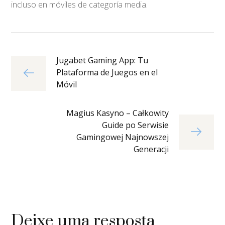
incluso en móviles de categoría media.
Jugabet Gaming App: Tu
Plataforma de Juegos en el
Móvil
Magius Kasyno – Całkowity
Guide po Serwisie
Gamingowej Najnowszej
Generacji
Deixe uma resposta