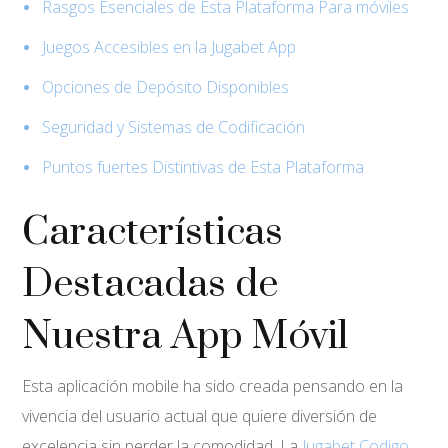
Rasgos Esenciales de Esta Plataforma Para móviles
Juegos Accesibles en la Jugabet App
Opciones de Depósito Disponibles
Seguridad y Sistemas de Codificación
Puntos fuertes Distintivas de Esta Plataforma
Características
Destacadas de
Nuestra App Móvil
Esta aplicación mobile ha sido creada pensando en la
vivencia del usuario actual que quiere diversión de
excelencia sin perder la comodidad. La
Jugabet Codigo