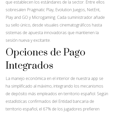
que establecen los estándares de la sector. Entre ellos
sobresalen Pragmatic Play, Evolution Juegos, NetEnt,
Play and GO y Microgaming. Cada suministrador añade
su sello único, desde visuales cinematográficos hasta
sistemas de apuesta innovadoras que mantienen la
sesión nueva y excitante.
Opciones de Pago
Integrados
La manejo económica en el interior de nuestra app se
ha simplificado al máximo, integrando los mecanismos
de depósito más empleados en territorio español. Según
estadísticas confirmados del Entidad bancaria de
territorio español, el 67% de los jugadores prefieren