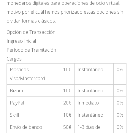
monederos digitales para operaciones de ocio virtual,
motivo por el cuál hemos priorizado estas opciones sin
olvidar formas clásicos.
Opción de Transacción
Ingreso Inicial
Período de Tramitación
Cargos
Plásticos
10€
Instantáneo
0%
Visa/Mastercard
Bizum
10€
Instantáneo
0%
PayPal
20€
Inmediato
0%
Skrill
10€
Instantáneo
0%
Envío de banco
50€
1-3 días de
0%