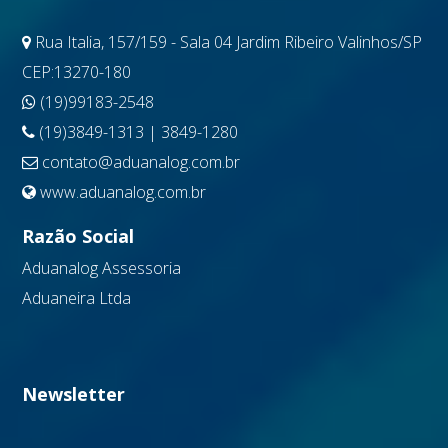
Rua Italia, 157/159 - Sala 04 Jardim Ribeiro Valinhos/SP
CEP:13270-180
(19)99183-2548
(19)3849-1313 | 3849-1280
contato@aduanalog.com.br
www.aduanalog.com.br
Razão Social
Aduanalog Assessoria
Aduaneira Ltda
Newsletter