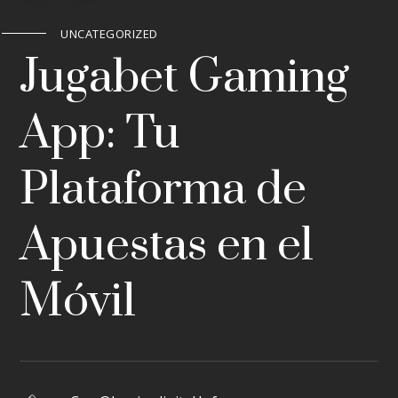
UNCATEGORIZED
Jugabet Gaming
App: Tu
Plataforma de
Apuestas en el
Móvil