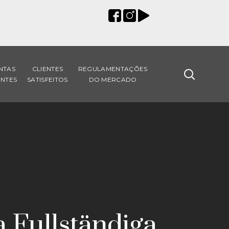
NTAS
CLIENTES
REGULAMENTAÇÕES
NTES
SATISFEITOS
DO MERCADO
 Fullständiga