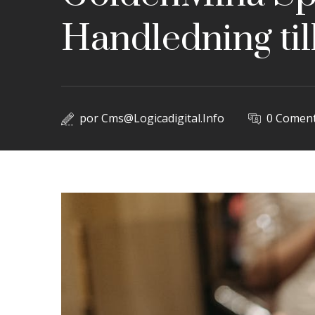
Handledning til
por
Cms@logicadigital.info
0 Coment