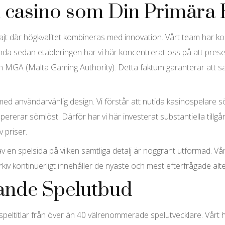
t casino som Din Primära 
t där högkvalitet kombineras med innovation. Vårt team har ko
nda sedan etableringen har vi här koncentrerat oss på att pres
n MGA (Malta Gaming Authority). Detta faktum garanterar att 
 med användarvänlig design. Vi förstår att nutida kasinospelare 
ererar sömlöst. Därför har vi här investerat substantiella tillgå
v priser.
v en spelsida på vilken samtliga detalj är noggrant utformad.
rkiv kontinuerligt innehåller de nyaste och mest efterfrågade alt
ande Spelutbud
peltitlar från över än 40 välrenommerade spelutvecklare. Vårt he