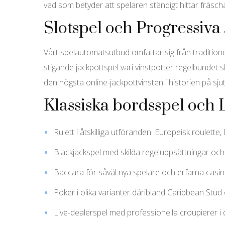
vad som betyder att spelaren ständigt hittar fräscha
Slotspel och Progressiva
Vårt spelautomatsutbud omfattar sig från tradition
stigande jackpottspel vari vinstpotter regelbundet 
den högsta online-jackpottvinsten i historien på sj
Klassiska bordsspel och 
Rulett i åtskilliga utföranden: Europeisk roulett
Blackjackspel med skilda regeluppsättningar och
Baccara för såväl nya spelare och erfarna casi
Poker i olika varianter däribland Caribbean St
Live-dealerspel med professionella croupierer i 