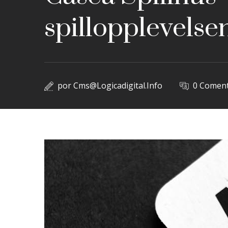
spillopplevelse
por
Cms@logicadigital.info
0 Coment