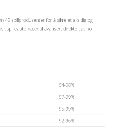
 45 spillprodusenter for å sikre et allsidig og
sk spilleautomater til avansert direkte casino-
94-98%
97-99%
95-99%
92-96%