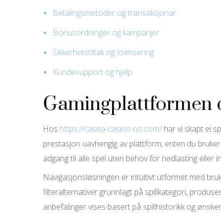
Betalingsmetoder og transaksjonar
Bonusordninger og kampanjer
Sikkerhetstiltak og lisensering
Kundesupport og hjelp
Gamingplattformen d
Hos
https://casea-casino-no.com/
har vi skapt ei sp
prestasjon uavhengig av plattform, enten du bruker
adgang til alle spel uten behov for nedlasting eller i
Navigasjonsløsningen er intuitivt utformet med bruksk
filteralternativer grunnlagt på spillkategori, produsen
anbefalinger vises basert på spillhistorikk og ønsker