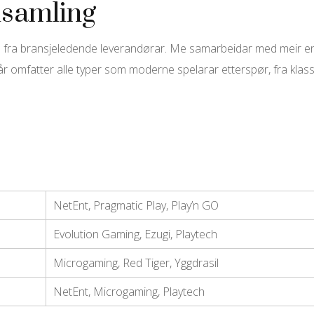
lsamling
pill fra bransjeledende leverandørar. Me samarbeidar med meir enn
år omfatter alle typer som moderne spelarar etterspør, fra klassi
NetEnt, Pragmatic Play, Play’n GO
Evolution Gaming, Ezugi, Playtech
Microgaming, Red Tiger, Yggdrasil
NetEnt, Microgaming, Playtech