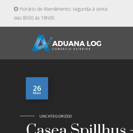
Horário de Atendimento: segunda á sexta
das 8h00 ás 18h00
26
Maio
UNCATEGORIZED
Casea Spillhus 