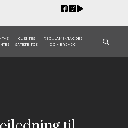
NTAS
CLIENTES
REGULAMENTAÇÕES
NTES
SATISFEITOS
DO MERCADO
iledning til