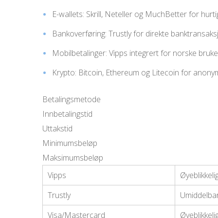
E-wallets: Skrill, Neteller og MuchBetter for hur
Bankoverføring: Trustly for direkte banktransak
Mobilbetalinger: Vipps integrert for norske bruk
Krypto: Bitcoin, Ethereum og Litecoin for anonym
Betalingsmetode
Innbetalingstid
Uttakstid
Minimumsbeløp
Maksimumsbeløp
Vipps
Øyeblikkeli
Trustly
Umiddelba
Visa/Mastercard
Øyeblikkeli