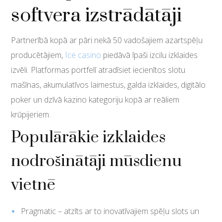
softvera izstrādātāji
Partnerībā kopā ar pāri nekā 50 vadošajiem azartspēļu
producētājiem,
Ice casino
piedāvā īpaši izcilu izklaides
izvēli. Platformas portfelī atradīsiet iecienītos slotu
mašīnas, akumulatīvos laimestus, galda izklaides, digitālo
poker un dzīvā kazino kategoriju kopā ar reāliem
krūpijeriem.
Populārākie izklaides
nodrošinātāji mūsdienu
vietnē
Pragmatic – atzīts ar to inovatīvajiem spēļu slots un