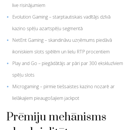
live risinājumiem
Evolution Gaming – starptautiskais vadītājs dzīvā
kazino spēļu azartspēļu segmentā
NetEnt Gaming – skandināvu uzņēmums piedāvā
ikoniskiem slots spēlēm un lielu RTP procentiem
Play and Go – piegādātājs ar pāri par 300 ekskluzīviem
spēļu slots
Microgaming – pirmie tiešsaistes kazino nozarē ar
lielākajiem pieaugošajiem jackpot
Prēmiju mehānisms