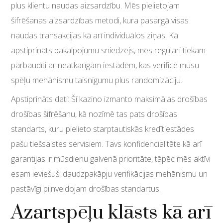
plus klientu naudas aizsardzību. Mēs pielietojam
šifrēšanas aizsardzības metodi, kura pasargā visas
naudas transakcijas kā arī individuālos ziņas. Kā
apstiprināts pakalpojumu sniedzējs, mēs regulāri tiekam
pārbaudīti ar neatkarīgām iestādēm, kas verificē mūsu
spēļu mehānismu taisnīgumu plus randomizāciju.
Apstiprināts dati: Šī kazino izmanto maksimālas drošības
drošības šifrēšanu, kā nozīmē tas pats drošības
standarts, kuru pielieto starptautiskās kredītiestādes
pašu tiešsaistes servisiem. Tavs konfidencialitāte kā arī
garantijas ir mūsdienu galvenā prioritāte, tāpēc mēs aktīvi
esam ieviešuši daudzpakāpju verifikācijas mehānismu un
pastāvīgi pilnveidojam drošības standartus.
Azartspēļu klāsts kā arī