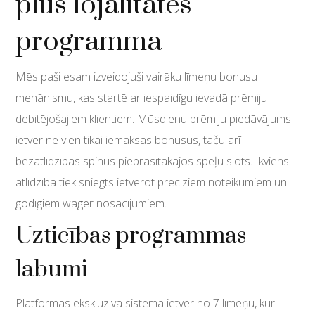
plus lojalitātes
programma
Mēs paši esam izveidojuši vairāku līmeņu bonusu
mehānismu, kas startē ar iespaidīgu ievadā prēmiju
debitējošajiem klientiem. Mūsdienu prēmiju piedāvājums
ietver ne vien tikai iemaksas bonusus, taču arī
bezatlīdzības spinus pieprasītākajos spēļu slots. Ikviens
atlīdzība tiek sniegts ietverot precīziem noteikumiem un
godīgiem wager nosacījumiem.
Uzticības programmas
labumi
Platformas ekskluzīvā sistēma ietver no 7 līmeņu, kur