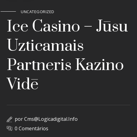
UNCATEGORIZED
Ice Casino – Jūsu
Uzticamais
Partneris Kazino
Vidē
por
Cms@logicadigital.info
0 Comentários