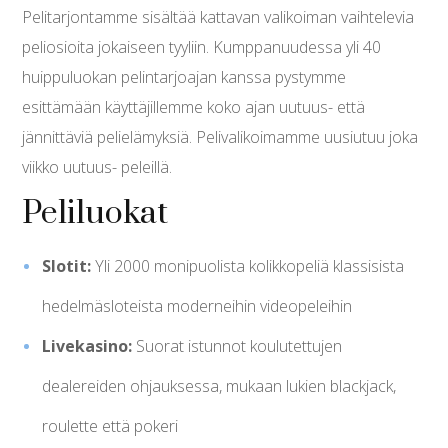
Pelitarjontamme sisältää kattavan valikoiman vaihtelevia
peliosioita jokaiseen tyyliin. Kumppanuudessa yli 40
huippuluokan pelintarjoajan kanssa pystymme
esittämään käyttäjillemme koko ajan uutuus- että
jännittäviä pelielämyksiä. Pelivalikoimamme uusiutuu joka
viikko uutuus- peleillä.
Peliluokat
Slotit:
Yli 2000 monipuolista kolikkopeliä klassisista
hedelmäsloteista moderneihin videopeleihin
Livekasino:
Suorat istunnot koulutettujen
dealereiden ohjauksessa, mukaan lukien blackjack,
roulette että pokeri