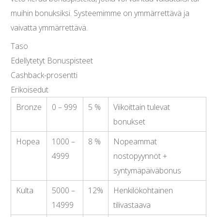
muihin bonuksiksi. Systeemimme on ymmärrettävä ja
vaivatta ymmärrettävä.
Taso
Edellytetyt Bonuspisteet
Cashback-prosentti
Erikoisedut
Bronze
0 – 999
5 %
Viikoittain tulevat
bonukset
Hopea
1000 –
8 %
Nopeammat
4999
nostopyynnöt +
syntymäpäiväbonus
Kulta
5000 –
12%
Henkilökohtainen
14999
tilivastaava