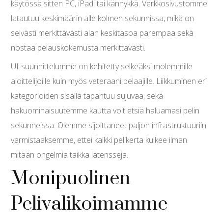
käytössä sitten PC, iPadi tai kännykkä. Verkkosivustomme
latautuu keskimäärin alle kolmen sekunnissa, mikä on
selvästi merkittävästi alan keskitasoa parempaa sekä
nostaa pelauskokemusta merkittävästi.
UI-suunnittelumme on kehitetty selkeäksi molemmille
aloittelijoille kuin myös veteraani pelaajille. Liikkuminen eri
kategorioiden sisällä tapahtuu sujuvaa, sekä
hakuominaisuutemme kautta voit etsiä haluamasi pelin
sekunneissa. Olemme sijoittaneet paljon infrastruktuuriin
varmistaaksemme, ettei kaikki pelikerta kulkee ilman
mitään ongelmia taikka latensseja.
Monipuolinen
Pelivalikoimamme