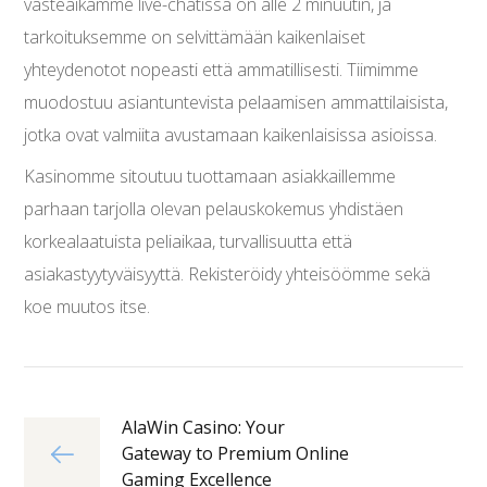
vasteaikamme live-chatissa on alle 2 minuutin, ja
tarkoituksemme on selvittämään kaikenlaiset
yhteydenotot nopeasti että ammatillisesti. Tiimimme
muodostuu asiantuntevista pelaamisen ammattilaisista,
jotka ovat valmiita avustamaan kaikenlaisissa asioissa.
Kasinomme sitoutuu tuottamaan asiakkaillemme
parhaan tarjolla olevan pelauskokemus yhdistäen
korkealaatuista peliaikaa, turvallisuutta että
asiakastyytyväisyyttä. Rekisteröidy yhteisöömme sekä
koe muutos itse.
AlaWin Casino: Your
Gateway to Premium Online
Gaming Excellence