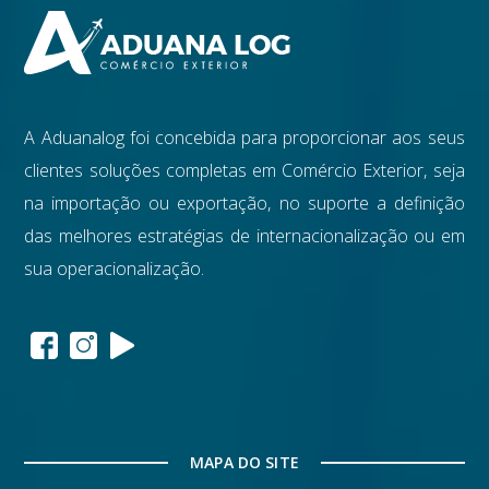
A Aduanalog foi concebida para proporcionar aos seus
clientes soluções completas em Comércio Exterior, seja
na importação ou exportação, no suporte a definição
das melhores estratégias de internacionalização ou em
sua operacionalização.
MAPA DO SITE