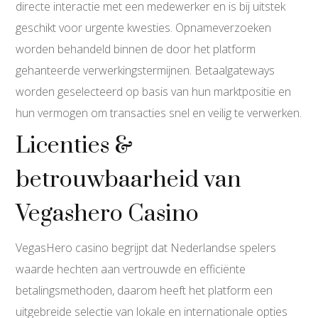
directe interactie met een medewerker en is bij uitstek
geschikt voor urgente kwesties. Opnameverzoeken
worden behandeld binnen de door het platform
gehanteerde verwerkingstermijnen. Betaalgateways
worden geselecteerd op basis van hun marktpositie en
hun vermogen om transacties snel en veilig te verwerken.
Licenties &
betrouwbaarheid van
Vegashero Casino
VegasHero casino begrijpt dat Nederlandse spelers
waarde hechten aan vertrouwde en efficiënte
betalingsmethoden, daarom heeft het platform een
uitgebreide selectie van lokale en internationale opties