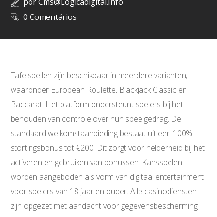
por
Cms@logicadigital.info
0 Comentários
Tafelspellen zijn beschikbaar in meerdere varianten,
waaronder European Roulette, Blackjack Classic en
Baccarat. Het platform ondersteunt spelers bij het
behouden van controle over hun speelgedrag. De
standaard welkomstaanbieding bestaat uit een 100%
stortingsbonus tot €200. Dit zorgt voor helderheid bij het
activeren en gebruiken van bonussen. Kansspelen
worden aangeboden als vorm van digitaal entertainment
voor spelers van 18 jaar en ouder. Alle casinodiensten
zijn opgezet met aandacht voor gegevensbescherming