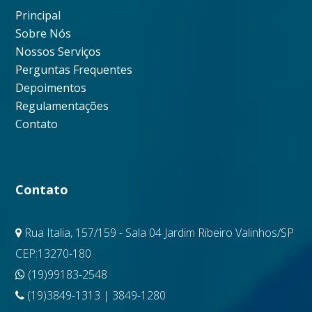
Principal
Sobre Nós
Nossos Serviços
Perguntas Frequentes
Depoimentos
Regulamentações
Contato
Contato
Rua Italia, 157/159 - Sala 04 Jardim Ribeiro Valinhos/SP
CEP:13270-180
(19)99183-2548
(19)3849-1313 | 3849-1280