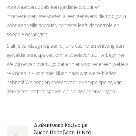
voorwaarden, zoals een geldigheidsduur en
inzetvereisten. We vragen alleen gegevens die nodig zijn
voor een veilig account, correcte leeftijdscontrole en
soepele betalingen.
Sluit je vandaag nog aan bij ons casino en ontvang een
geweldig bonuspakket om je speelavontuur te beginnen.
We zijn ervan overtuigd dat er hier voor iedereen wel iets
te vinden is – kom snel kijken naar wat we te bieden
hebben! We hebben spellen voor elke type speler, van
gokkasten tot tafelspellen en live dealer ervaringen.
Διαδικτυακό Καζίνο με
Άμεση Πρόσβαση: Η Νέα