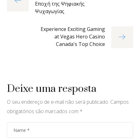
Εποχή της Ψηφιακής
Ψυχαγωγίας
Experience Exciting Gaming
at Vegas Hero Casino
Canada's Top Choice
Deixe uma resposta
O seu endereço de e-mail não será publicado.
Campos
obrigatórios são marcados com
*