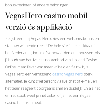
bonuskredieten of andere beloningen.
VegasHero casino mobil
verzió és applikáció
Registreer u bij Vegas Hero, kies een welkomstbonus en
start uw winnende reeks! De hele site is beschikbaar in
het Nederlands, inclusief voorwaarden en bonussen. Als
jij houdt van het live casino-aanbod van Holland Casino
Online, maar liever wat meer vrijheid en flair wilt, is
VegasHero een verrassend
casino vegas hero
sterk
alternatief. Je kunt snel terecht via live chat of e-mail, en
het team reageert doorgaans snel en duidelijk. En als het
er niet staat, weet je niet zeker of je met een illegaal
casino te maken hebt.