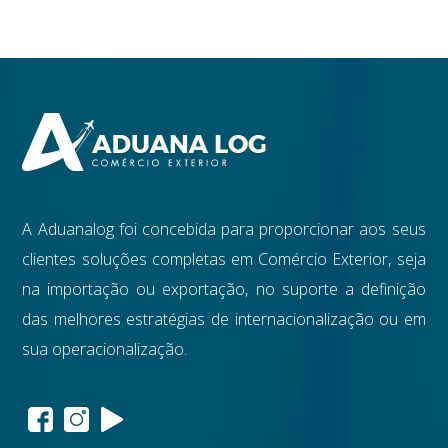
A Aduanalog foi concebida para proporcionar aos seus
clientes soluções completas em Comércio Exterior, seja
na importação ou exportação, no suporte a definição
das melhores estratégias de internacionalização ou em
sua operacionalização.