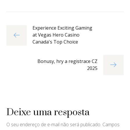
Experience Exciting Gaming
at Vegas Hero Casino
Canada's Top Choice
Bonusy, hry a registrace CZ
2025
Deixe uma resposta
O seu endereço de e-mail não será publicado.
Campos