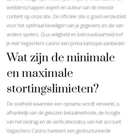
weddenschappen expert en auteur van de meeste
content op onze site. De officiële site is goed versleuteld
voor het optimaal beveiligen van je gegevens en die van
andere spelers. Qua veiligheid en betrouwbaarheid tref
je met VegasHero casino een prima kansspel aanbieder.
Wat zijn de minimale
en maximale
stortingslimieten?
De snelheid waarmee een opname wordt verwerkt, is
afhankelijk van de gekozen betaalmethode, de hoogte
van het bedrag en de verificatiestatus van het account.
VegasHero Casino hanteert een gestructureerde