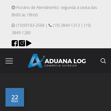
Horário de Atendimento: segunda á sexta das
8h00 ás 18h00
(19)99183-2568 |
(19) 3849-1313 | (19)
3849-1280
22
Maio