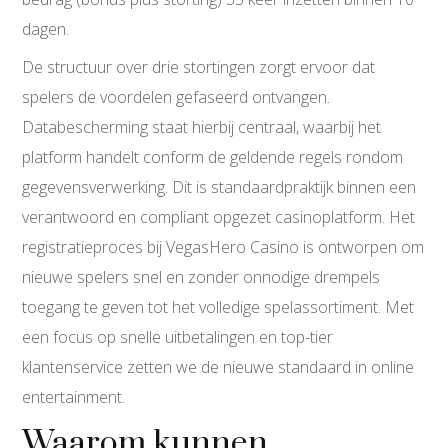
dagen.
De structuur over drie stortingen zorgt ervoor dat
spelers de voordelen gefaseerd ontvangen.
Databescherming staat hierbij centraal, waarbij het
platform handelt conform de geldende regels rondom
gegevensverwerking. Dit is standaardpraktijk binnen een
verantwoord en compliant opgezet casinoplatform. Het
registratieproces bij VegasHero Casino is ontworpen om
nieuwe spelers snel en zonder onnodige drempels
toegang te geven tot het volledige spelassortiment. Met
een focus op snelle uitbetalingen en top-tier
klantenservice zetten we de nieuwe standaard in online
entertainment.
Waarom kunnen