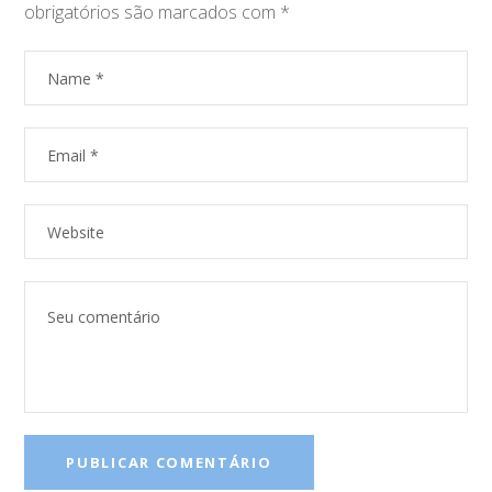
obrigatórios são marcados com
*