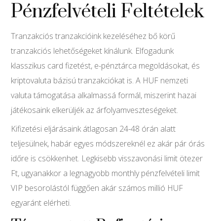
Pénzfelvételi Feltételek
Tranzakciós tranzakcióink kezeléséhez bő körű
tranzakciós lehetőségeket kínálunk. Elfogadunk
klasszikus card fizetést, e-pénztárca megoldásokat, és
kriptovaluta bázisú tranzakciókat is. A HUF nemzeti
valuta támogatása alkalmassá formál, miszerint hazai
játékosaink elkerüljék az árfolyamveszteségeket.
Kifizetési eljárásaink átlagosan 24-48 órán alatt
teljesülnek, habár egyes módszereknél ez akár pár órás
időre is csökkenhet. Legkisebb visszavonási limit ötezer
Ft, ugyanakkor a legnagyobb monthly pénzfelvételi limit
VIP besorolástól függően akár számos millió HUF
egyaránt elérheti.