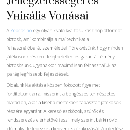
Jellegzetességei és
Унікális Vonásai
A
Yepcasino
egy olyan kiváló kvalitású kaszinóplatformot
biztosít, ami kombinálja a mai technikát a
felhasználóbarát szemlélettel. Törekvésünk, hogy minden
játékosunk részére felejthetetlen és garantált élményt
biztosítsunk, ugyanakkor maximálisan felhasználjuk az
iparág legfrissebb fejlesztéseit.
Oldalunk kialakítása közben fokozott figyelmet
fordítottunk arra, miszerint a böngészés természetes
maradjon, akár a kisebb mértékben tapasztalt játékosok
részére egyaránt. A kereső eszközök, szűrők és
rendszerezés elérhetővé teszi, mely szerint bárki rövid
idő múlva felfedezze a kedvenc szórakozását. A interfész