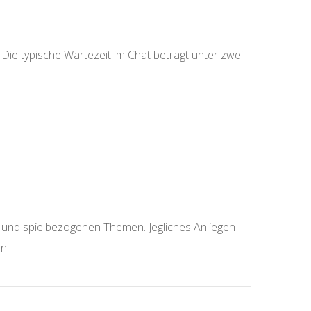
ie typische Wartezeit im Chat beträgt unter zwei
 und spielbezogenen Themen. Jegliches Anliegen
n.