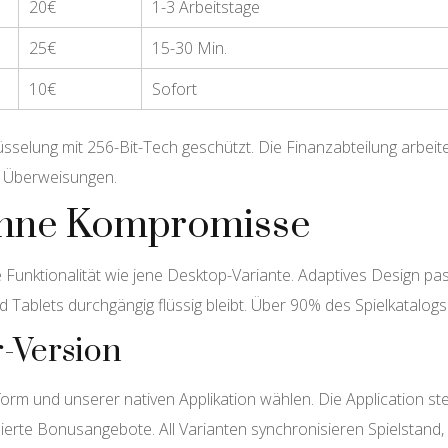
20€
1-3 Arbeitstage
25€
15-30 Min.
10€
Sofort
selung mit 256-Bit-Tech geschützt. Die Finanzabteilung arbeit
en Überweisungen.
ohne Kompromisse
 Funktionalität wie jene Desktop-Variante. Adaptives Design pa
ablets durchgängig flüssig bleibt. Über 90% des Spielkatalogs 
-Version
rm und unserer nativen Applikation wählen. Die Application s
sierte Bonusangebote. All Varianten synchronisieren Spielstan