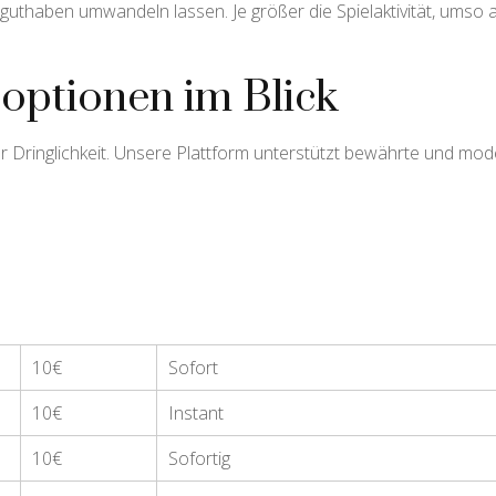
uthaben umwandeln lassen. Je größer die Spielaktivität, umso a
optionen im Blick
er Dringlichkeit. Unsere Plattform unterstützt bewährte und m
10€
Sofort
10€
Instant
10€
Sofortig