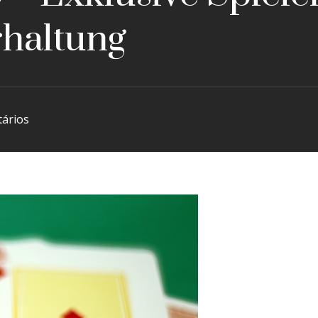
haltung
ários