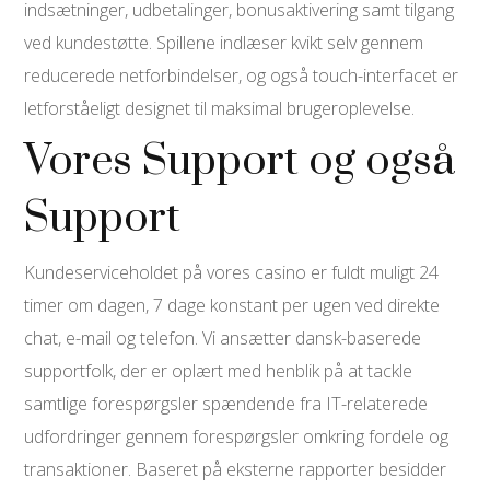
indsætninger, udbetalinger, bonusaktivering samt tilgang
ved kundestøtte. Spillene indlæser kvikt selv gennem
reducerede netforbindelser, og også touch-interfacet er
letforståeligt designet til maksimal brugeroplevelse.
Vores Support og også
Support
Kundeserviceholdet på vores casino er fuldt muligt 24
timer om dagen, 7 dage konstant per ugen ved direkte
chat, e-mail og telefon. Vi ansætter dansk-baserede
supportfolk, der er oplært med henblik på at tackle
samtlige forespørgsler spændende fra IT-relaterede
udfordringer gennem forespørgsler omkring fordele og
transaktioner. Baseret på eksterne rapporter besidder