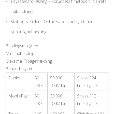
Paysafecard-løsning – Forudbetalt metode til diskrete
indbetalinger
Skrill og Neteller – Online wallets udstyret med
lynhurtig behandling
Betalingsmulighed
Min. Indbetaling
Maksimal Tilbagetrækning
Behandlingstid
Dankort
50
50.000
Straks / 24
DKK
DKK/dag
timer typisk
MobilePay
50
30.000
Straks / 12
DKK
DKK/dag
timer typisk