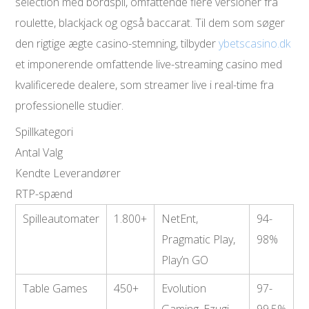
selection med bordspil, omfattende flere versioner fra
roulette, blackjack og også baccarat. Til dem som søger
den rigtige ægte casino-stemning, tilbyder
ybetscasino.dk
et imponerende omfattende live-streaming casino med
kvalificerede dealere, som streamer live i real-time fra
professionelle studier.
Spillkategori
Antal Valg
Kendte Leverandører
RTP-spænd
Spilleautomater
1.800+
NetEnt,
94-
Pragmatic Play,
98%
Play’n GO
Table Games
450+
Evolution
97-