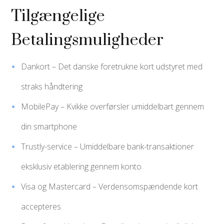
Tilgængelige
Betalingsmuligheder
Dankort – Det danske foretrukne kort udstyret med
straks håndtering
MobilePay – Kvikke overførsler umiddelbart gennem
din smartphone
Trustly-service – Umiddelbare bank-transaktioner
eksklusiv etablering gennem konto
Visa og Mastercard – Verdensomspændende kort
accepteres