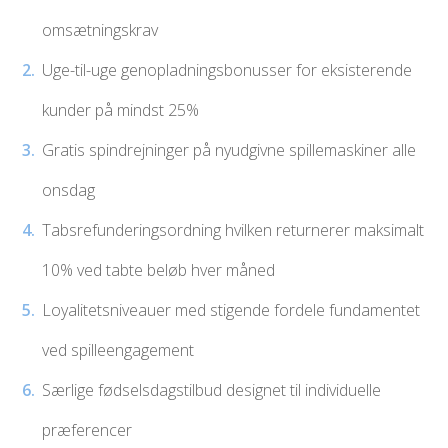
omsætningskrav
Uge-til-uge genopladningsbonusser for eksisterende
kunder på mindst 25%
Gratis spindrejninger på nyudgivne spillemaskiner alle
onsdag
Tabsrefunderingsordning hvilken returnerer maksimalt
10% ved tabte beløb hver måned
Loyalitetsniveauer med stigende fordele fundamentet
ved spilleengagement
Særlige fødselsdagstilbud designet til individuelle
præferencer