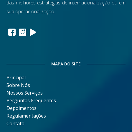
das melhores estratégias de internacionalização ou em
sua operacionalização.
MAPA DO SITE
Principal
Sobre Nós
Nossos Serviços
Perguntas Frequentes
Depoimentos
Regulamentações
Contato