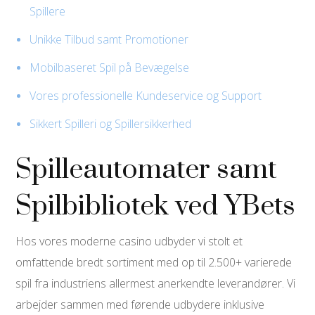
Spillere
Unikke Tilbud samt Promotioner
Mobilbaseret Spil på Bevægelse
Vores professionelle Kundeservice og Support
Sikkert Spilleri og Spillersikkerhed
Spilleautomater samt
Spilbibliotek ved YBets
Hos vores moderne casino udbyder vi stolt et
omfattende bredt sortiment med op til 2.500+ varierede
spil fra industriens allermest anerkendte leverandører. Vi
arbejder sammen med førende udbydere inklusive