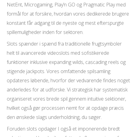
NetEnt, Microgaming, Play’n GO og Pragmatic Play med
formål for at forsikre, hvordan vores dedikerede brugere
konstant får adgang til de nyeste og mest efterspurgte
spillemuligheder inden for sektoren.
Slots spænder i spænd fra traditionelle frugtsymboler
helt til avancerede videoslots med sofistikerede
funktioner inklusive expanding wilds, cascading reels og
stigende jackpots. Vores omfattende spilsamling
opdateres løbende, hvorfor der vedvarende findes noget
anderledes for at udforske. Vi strategisk har systematisk
organiseret vores brede spil gennem intuitive sektioner,
hvilket også gør processen nemt for at opdage præcis
den ønskede slags underholdning, du søger.
Foruden slots opdager I også et imponerende bredt