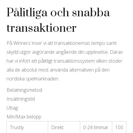
Pålitliga och snabba
transaktioner
På Winnerz inser vi att transaktionernas tempo samt
skydd utgör avgörande angående din upplevelse. Därav
har vi infört ett pålitligt transaktionssystem vilken stöder
alla de absolut mest använda alternativen på den
nordiska spelmarknaden.
Betalningsmetod
Insättningstid
Uttag
Min/Max belopp
Trustly
Direkt
0-24 timmar
100