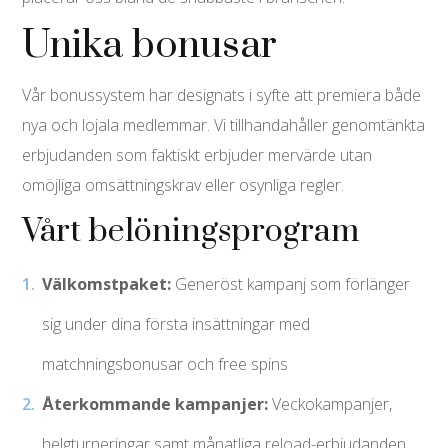
Unika bonusar
Vår bonussystem har designats i syfte att premiera både
nya och lojala medlemmar. Vi tillhandahåller genomtänkta
erbjudanden som faktiskt erbjuder mervärde utan
omöjliga omsättningskrav eller osynliga regler.
Vårt belöningsprogram
Välkomstpaket:
Generöst kampanj som förlänger
sig under dina första insättningar med
matchningsbonusar och free spins
Återkommande kampanjer:
Veckokampanjer,
helgturneringar samt månatliga reload-erbjudanden