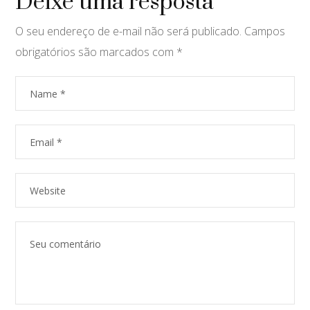
Deixe uma resposta
O seu endereço de e-mail não será publicado.
Campos
obrigatórios são marcados com
*