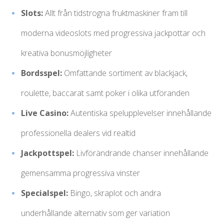
Slots:
Allt från tidstrogna fruktmaskiner fram till
moderna videoslots med progressiva jackpottar och
kreativa bonusmöjligheter
Bordsspel:
Omfattande sortiment av blackjack,
roulette, baccarat samt poker i olika utföranden
Live Casino:
Autentiska spelupplevelser innehållande
professionella dealers vid realtid
Jackpottspel:
Livförändrande chanser innehållande
gemensamma progressiva vinster
Specialspel:
Bingo, skraplot och andra
underhållande alternativ som ger variation