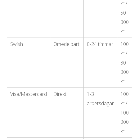
kr /
50
000
kr
Swish
Omedelbart
0-24 timmar
100
kr /
30
000
kr
Visa/Mastercard
Direkt
1-3
100
arbetsdagar
kr /
100
000
kr