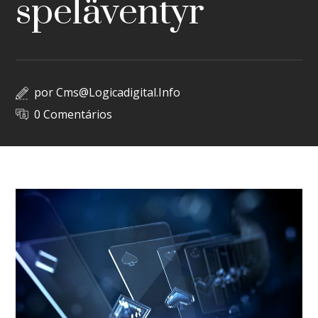
speläventyr
por
Cms@logicadigital.info
0 Comentários