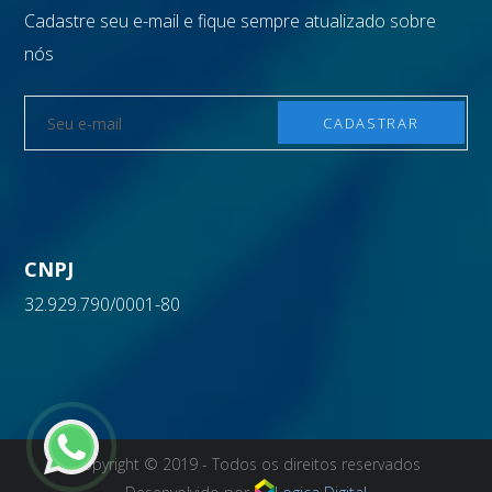
Cadastre seu e-mail e fique sempre atualizado sobre
nós
CNPJ
32.929.790/0001-80
Copyright © 2019 - Todos os direitos reservados