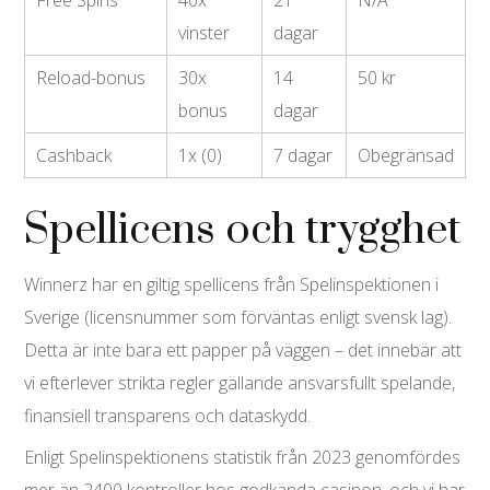
Free Spins
40x
21
N/A
vinster
dagar
Reload-bonus
30x
14
50 kr
bonus
dagar
Cashback
1x (0)
7 dagar
Obegränsad
Spellicens och trygghet
Winnerz har en giltig spellicens från Spelinspektionen i
Sverige (licensnummer som förväntas enligt svensk lag).
Detta är inte bara ett papper på väggen – det innebär att
vi efterlever strikta regler gällande ansvarsfullt spelande,
finansiell transparens och dataskydd.
Enligt Spelinspektionens statistik från 2023 genomfördes