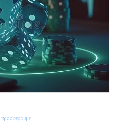
υ προσφέρουμε