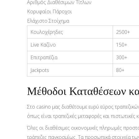
Αριθμός Διαθέσιμων Τίτλων
Κορυφαίοι Πάροχοι
Ελάχιστο Στοίχημα
Κουλοχέρηδες
2500+
Live Καζίνο
150+
Επιτραπέζια
300+
Jackpots
80+
Μέθοδοι Καταθέσεων κα
Στο casino μας διαθέτουμε ευρύ εύρος τραπεζικ
όπως είναι τραπεζικές μεταφορές και πιστωτικές 
Όλες οι διαθέσιμες οικονομικές πληρωμές προστα
τράπεζες παγκοσμίως. Τα προσωπικά στοιχεία τ