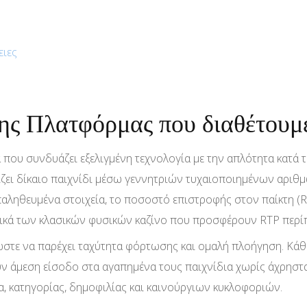
ειες
ης Πλατφόρμας που διαθέτουμ
ου συνδυάζει εξελιγμένη τεχνολογία με την απλότητα κατά τ
ει δίκαιο παιχνίδι μέσω γεννητριών τυχαιοποιημένων αριθμώ
ληθευμένα στοιχεία, το ποσοστό επιστροφής στον παίκτη (
ντικά των κλασικών φυσικών καζίνο που προσφέρουν RTP περί
ώστε να παρέχει ταχύτητα φόρτωσης και ομαλή πλοήγηση. Κάθε
ουν άμεση είσοδο στα αγαπημένα τους παιχνίδια χωρίς άχρηστ
, κατηγορίας, δημοφιλίας και καινούργιων κυκλοφοριών.