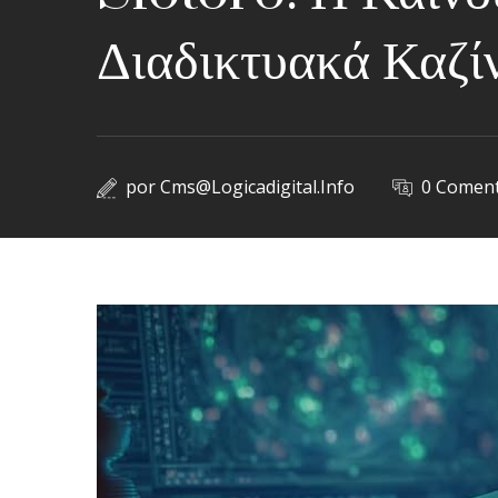
Διαδικτυακά Καζί
por
Cms@logicadigital.info
0 Coment