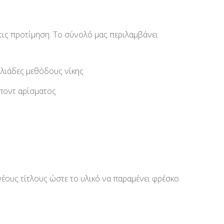
τις προτίμηση. Το σύνολό μας περιλαμβάνει
ιλιάδες μεθόδους νίκης
 ποντ αρίσματος
νέους τίτλους ώστε το υλικό να παραμένει φρέσκο