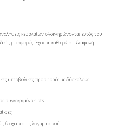
ι αναλήψεις κεφαλαίων ολοκληρώνονται εντός του
ζικές μεταφορές. Έχουμε καθιερώσει διαφανή
πλοκες υπερβολικές προσφορές με δύσκολους
ε συγκεκριμένα slots
αίκτες
ς διαχειριστές λογαριασμού