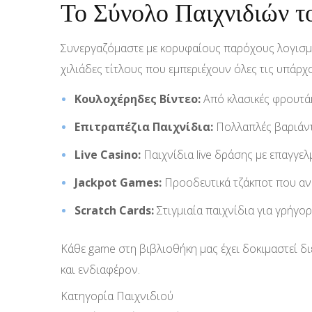
Το Σύνολο Παιχνιδιών 
Συνεργαζόμαστε με κορυφαίους παρόχους λογισμι
χιλιάδες τίτλους που εμπεριέχουν όλες τις υπάρχ
Κουλοχέρηδες Βίντεο:
Από κλασικές φρουτάκ
Επιτραπέζια Παιχνίδια:
Πολλαπλές βαριάντε
Live Casino:
Παιχνίδια live δράσης με επαγγελ
Jackpot Games:
Προοδευτικά τζάκποτ που αν
Scratch Cards:
Στιγμιαία παιχνίδια για γρήγο
Κάθε game στη βιβλιοθήκη μας έχει δοκιμαστεί δ
και ενδιαφέρον.
Κατηγορία Παιχνιδιού