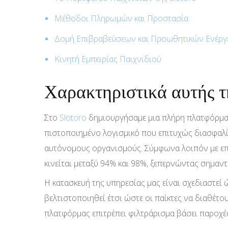
Μέθοδοι Πληρωμών και Προστασία
Δομή Επιβραβεύσεων και Προωθητικών Ενέργ
Κινητή Εμπειρίας Παιχνιδιού
Χαρακτηριστικά αυτής τ
Στο
Slotoro
δημιουργήσαμε μια πλήρη πλατφόρμα π
πιστοποιημένο λογισμικό που επιτυχώς διασφαλίζ
αυτόνομους οργανισμούς. Σύμφωνα λοιπόν με επα
κινείται μεταξύ 94% και 98%, ξεπερνώντας σημα
Η κατασκευή της υπηρεσίας μας είναι σχεδιαστεί 
βελτιστοποιηθεί έτσι ώστε οι παίκτες να διαθέτ
πλατφόρμας επιτρέπει φιλτράρισμα βάσει παροχέα