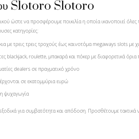
του Slotoro Slotoro
κού ώστε να προσφέρουμε ποικιλία η οποία ικανοποιεί όλες 
ουσες κατηγορίες:
ια με τρεις τρεις τροχούς έως καινοτόμα megaways slots με χ
ς blackjack, roulette, μπακαρά και πόκερ με διαφορετικά όρια
ματίες dealers σε πραγματικό χρόνο
έρχονται σε εκατομμύρια ευρώ
ρη ψυχαγωγία
ιεξοδικά για συμβατότητα και απόδοση. Προσθέτουμε τακτικά 