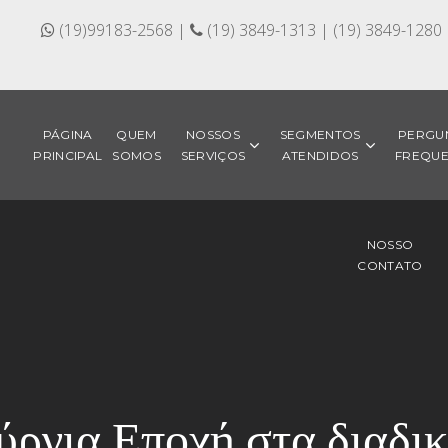
(19)99183-2568 |
(19) 3849-1313 | (19) 3849-1280
PÁGINA
QUEM
NOSSOS
SEGMENTOS
PERGU
PRINCIPAL
SOMOS
SERVIÇOS
ATENDIDOS
FREQUE
NOSSO
CONTATO
ύργια Εποχή στα διαδι