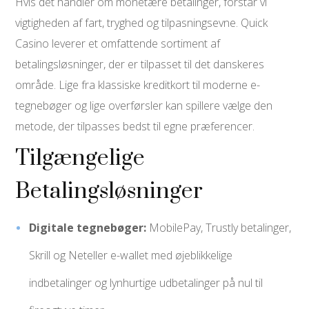
Hvis det handler om monetære betalinger, forstår vi
vigtigheden af fart, tryghed og tilpasningsevne. Quick
Casino leverer et omfattende sortiment af
betalingsløsninger, der er tilpasset til det danskeres
område. Lige fra klassiske kreditkort til moderne e-
tegnebøger og lige overførsler kan spillere vælge den
metode, der tilpasses bedst til egne præferencer.
Tilgængelige
Betalingsløsninger
Digitale tegnebøger:
MobilePay, Trustly betalinger,
Skrill og Neteller e-wallet med øjeblikkelige
indbetalinger og lynhurtige udbetalinger på nul til