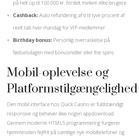
på helt op til 100.000 kr. fordelt mellem elite-brugere
Cashback:
Auto refundering af ti til tyve procent af
reelt tab hver mandag for VIP-medlemmer
Birthday bonus:
Personlig overraskelse på
fødselsdagen med bonusmidler eller frie spins
Mobil-oplevelse og
Platformstilgængelighed
Den mobil interface hos Quick Casino er fuldstændigt
responsive og behøver ikke nogen appdownload.
Gennem moderne HTML5 programmering fungerer
hjemmesiden fejlfrit på samtlige nye mobiltelefoner og