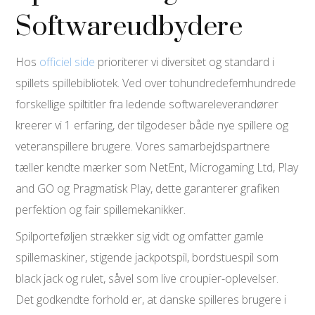
Softwareudbydere
Hos
officiel side
prioriterer vi diversitet og standard i
spillets spillebibliotek. Ved over tohundredefemhundrede
forskellige spiltitler fra ledende softwareleverandører
kreerer vi 1 erfaring, der tilgodeser både nye spillere og
veteranspillere brugere. Vores samarbejdspartnere
tæller kendte mærker som NetEnt, Microgaming Ltd, Play
and GO og Pragmatisk Play, dette garanterer grafiken
perfektion og fair spillemekanikker.
Spilporteføljen strækker sig vidt og omfatter gamle
spillemaskiner, stigende jackpotspil, bordstuespil som
black jack og rulet, såvel som live croupier-oplevelser.
Det godkendte forhold er, at danske spilleres brugere i