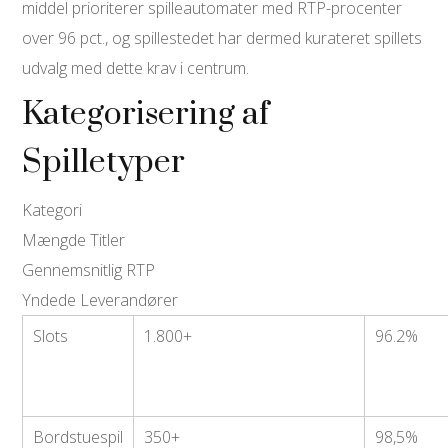
middel prioriterer spilleautomater med RTP-procenter
over 96 pct., og spillestedet har dermed kurateret spillets
udvalg med dette krav i centrum.
Kategorisering af
Spilletyper
Kategori
Mængde Titler
Gennemsnitlig RTP
Yndede Leverandører
Slots
1.800+
96.2%
Bordstuespil
350+
98,5%