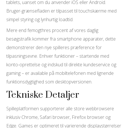
tablets, uanset om du anvender iOS eller Android.
Bruger-grænsefladen er tilpasset til touchskærme med
simpel styring og lynhurtig loadtid.
Mere end femogthres procent af vores daglig
besøgstrafik kommer fra smartphone apparater, dette
demonstrerer den nye spilleres præference for
tilpasningsevne. Enhver funktioner – startende med
konto-oprettelse og indskud til direkte kundeservice og
gaming – er available på mobiltelefonen med lignende
funktionsdygtighed som desktopversionen.
Tekniske Detaljer
Spilleplatformen supporterer alle store webbrowsere
inklusiv Chrome, Safari browser, Firefox browser og
Edge. Games er optimeret til varierende displaystørrelser