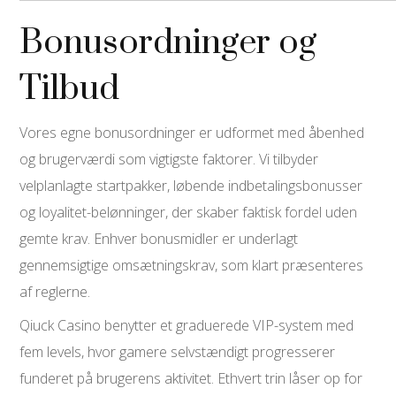
Bonusordninger og
Tilbud
Vores egne bonusordninger er udformet med åbenhed
og brugerværdi som vigtigste faktorer. Vi tilbyder
velplanlagte startpakker, løbende indbetalingsbonusser
og loyalitet-belønninger, der skaber faktisk fordel uden
gemte krav. Enhver bonusmidler er underlagt
gennemsigtige omsætningskrav, som klart præsenteres
af reglerne.
Qiuck Casino benytter et graduerede VIP-system med
fem levels, hvor gamere selvstændigt progresserer
funderet på brugerens aktivitet. Ethvert trin låser op for