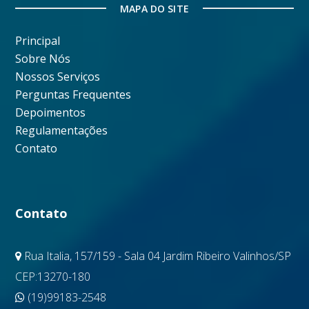
MAPA DO SITE
Principal
Sobre Nós
Nossos Serviços
Perguntas Frequentes
Depoimentos
Regulamentações
Contato
Contato
Rua Italia, 157/159 - Sala 04 Jardim Ribeiro Valinhos/SP
CEP:13270-180
(19)99183-2548