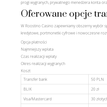
progi wygranych, prywatnego menedżera konta oraz
Oferowane opcje tra
W Roostino Casino zapewniamy obszerny wybór spo
kredytowe, portmonetki cyfrowe i nowoczesne rozw
Opcja płatności
Najmniejszy wpłata
Czas realizacji wpłaty
Okres realizacji wygranych
Koszt
Transfer bank
50 PLN
BLIK
20 zł
Visa/Mastercard
30 złotyc