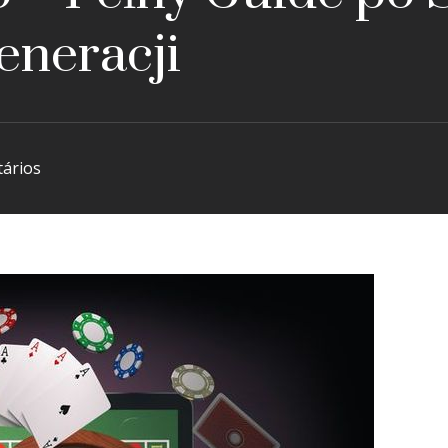
eneracji
ários