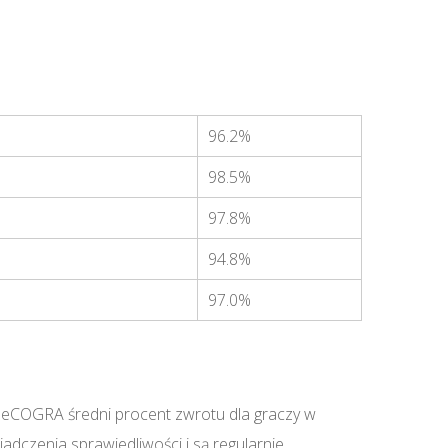
96.2%
98.5%
97.8%
94.8%
97.0%
ą eCOGRA średni procent zwrotu dla graczy w
dczenia sprawiedliwości i są regularnie