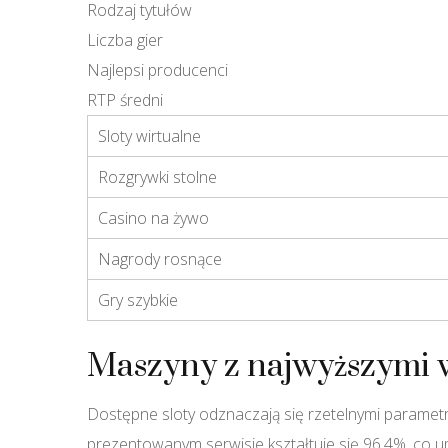
Rodzaj tytułów
Liczba gier
Najlepsi producenci
RTP średni
Sloty wirtualne
Rozgrywki stolne
Casino na żywo
Nagrody rosnące
Gry szybkie
Maszyny z najwyższymi
Dostępne sloty odznaczają się rzetelnymi parametr
prezentowanym serwisie kształtuje się 96.4%, co u