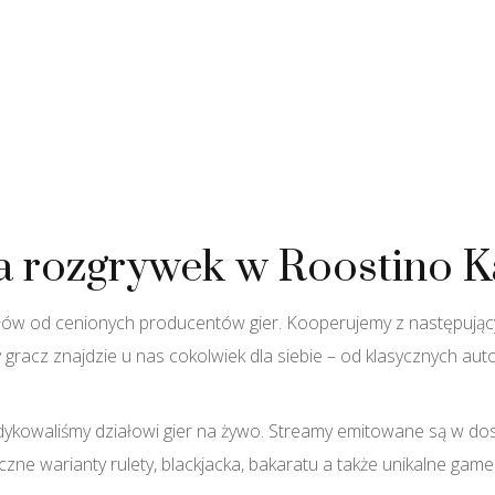
a rozgrywek w Roostino 
ytułów od cenionych producentów gier. Kooperujemy z następując
dy gracz znajdzie u nas cokolwiek dla siebie – od klasycznych
ykowaliśmy działowi gier na żywo. Streamy emitowane są w dos
iczne warianty rulety, blackjacka, bakaratu a także unikalne g