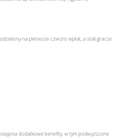
odzielony na pierwsze czworo wpłat, a stali gracze
udostępnia dodatkowe benefity, w tym podwyższone