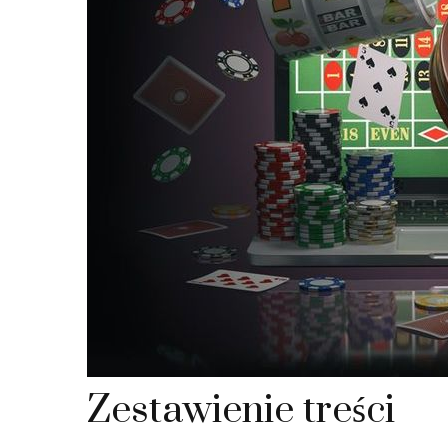
Zestawienie treści