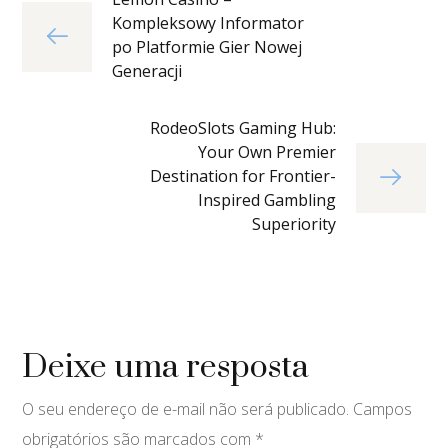
Kompleksowy Informator
po Platformie Gier Nowej
Generacji
RodeoSlots Gaming Hub:
Your Own Premier
Destination for Frontier-
Inspired Gambling
Superiority
Deixe uma resposta
O seu endereço de e-mail não será publicado.
Campos
obrigatórios são marcados com
*