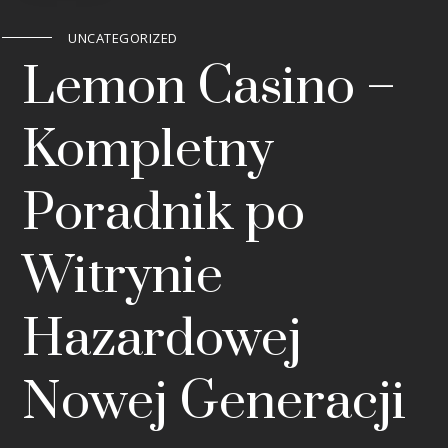
UNCATEGORIZED
Lemon Casino –
Kompletny
Poradnik po
Witrynie
Hazardowej
Nowej Generacji