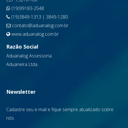
(19)99183-2548
(19)3849-1313 | 3849-1280
contato@aduanalog.com.br
www.aduanalog.com.br
Razão Social
Aduanalog Assessoria
Aduaneira Ltda
Newsletter
Cadastre seu e-mail e fique sempre atualizado sobre
nós