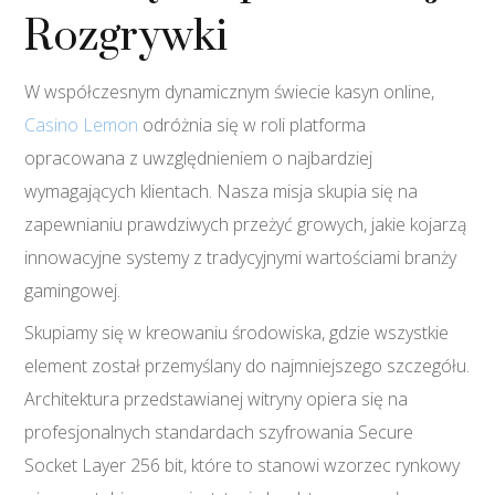
Rozgrywki
W współczesnym dynamicznym świecie kasyn online,
Casino Lemon
odróżnia się w roli platforma
opracowana z uwzględnieniem o najbardziej
wymagających klientach. Nasza misja skupia się na
zapewnianiu prawdziwych przeżyć growych, jakie kojarzą
innowacyjne systemy z tradycyjnymi wartościami branży
gamingowej.
Skupiamy się w kreowaniu środowiska, gdzie wszystkie
element został przemyślany do najmniejszego szczegółu.
Architektura przedstawianej witryny opiera się na
profesjonalnych standardach szyfrowania Secure
Socket Layer 256 bit, które to stanowi wzorzec rynkowy