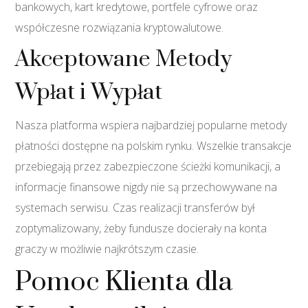
bankowych, kart kredytowe, portfele cyfrowe oraz
współczesne rozwiązania kryptowalutowe.
Akceptowane Metody
Wpłat i Wypłat
Nasza platforma wspiera najbardziej popularne metody
płatności dostępne na polskim rynku. Wszelkie transakcje
przebiegają przez zabezpieczone ścieżki komunikacji, a
informacje finansowe nigdy nie są przechowywane na
systemach serwisu. Czas realizacji transferów był
zoptymalizowany, żeby fundusze docierały na konta
graczy w możliwie najkrótszym czasie.
Pomoc Klienta dla