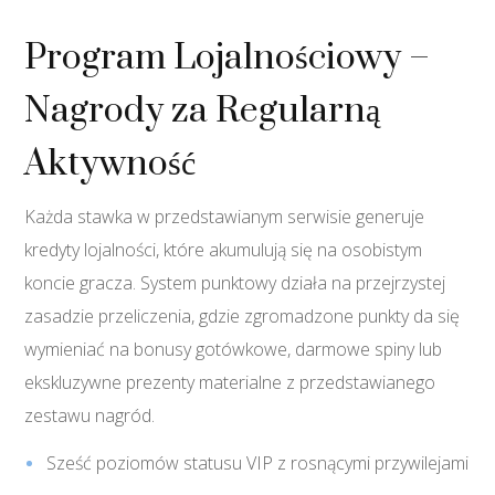
Program Lojalnościowy –
Nagrody za Regularną
Aktywność
Każda stawka w przedstawianym serwisie generuje
kredyty lojalności, które akumulują się na osobistym
koncie gracza. System punktowy działa na przejrzystej
zasadzie przeliczenia, gdzie zgromadzone punkty da się
wymieniać na bonusy gotówkowe, darmowe spiny lub
ekskluzywne prezenty materialne z przedstawianego
zestawu nagród.
Sześć poziomów statusu VIP z rosnącymi przywilejami