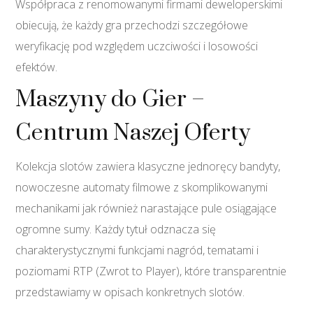
Współpraca z renomowanymi firmami deweloperskimi
obiecują, że każdy gra przechodzi szczegółowe
weryfikację pod względem uczciwości i losowości
efektów.
Maszyny do Gier –
Centrum Naszej Oferty
Kolekcja slotów zawiera klasyczne jednoręcy bandyty,
nowoczesne automaty filmowe z skomplikowanymi
mechanikami jak również narastające pule osiągające
ogromne sumy. Każdy tytuł odznacza się
charakterystycznymi funkcjami nagród, tematami i
poziomami RTP (Zwrot to Player), które transparentnie
przedstawiamy w opisach konkretnych slotów.