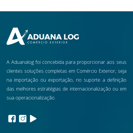
A Aduanalog foi concebida para proporcionar aos seus
clientes soluções completas em Comércio Exterior, seja
na importação ou exportação, no suporte a definição
das melhores estratégias de internacionalização ou em
sua operacionalização.