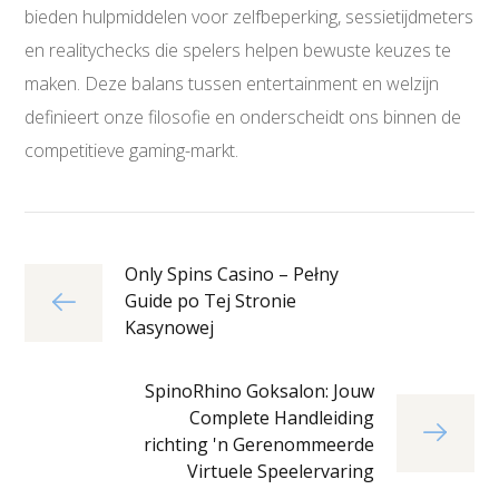
bieden hulpmiddelen voor zelfbeperking, sessietijdmeters
en realitychecks die spelers helpen bewuste keuzes te
maken. Deze balans tussen entertainment en welzijn
definieert onze filosofie en onderscheidt ons binnen de
competitieve gaming-markt.
Only Spins Casino – Pełny
Guide po Tej Stronie
Kasynowej
SpinoRhino Goksalon: Jouw
Complete Handleiding
richting 'n Gerenommeerde
Virtuele Speelervaring