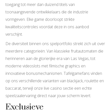
toegang tot meer dan duizend titels van
toonaangevende ontwikkelaars die de industrie
vormgeven. Elke game doorloopt strikte
kwaliteitscontroles voordat deze in ons aanbod
verschijnt.
De diversiteit binnen ons spelportfolio strekt zich uit over
meerdere categorieën. Van klassieke fruitautomaten die
herinneren aan de glorierijke era van Las Vegas, tot
moderne videoslots met filmische graphics en
innovatieve bonusmechanismen. Tafelgamefans vinden
op ons verschillende varianten van blackjack, roulette en
baccarat, terwijl onze live casino sectie een echte
speelzaalervaring direct naar jouw scherm levert.
Exclusieve