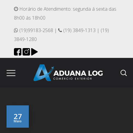
Horário de Atendimento: segunda á sexta das
8h00 ás 18h00
(19)99183-2568 |
(19) 3849-1313 | (19)
3849-1280
27
Maio