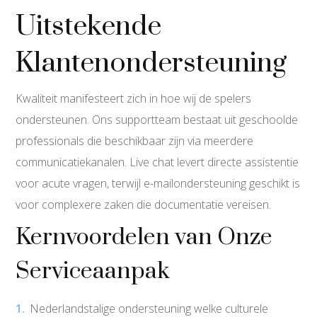
Uitstekende
Klantenondersteuning
Kwaliteit manifesteert zich in hoe wij de spelers
ondersteunen. Ons supportteam bestaat uit geschoolde
professionals die beschikbaar zijn via meerdere
communicatiekanalen. Live chat levert directe assistentie
voor acute vragen, terwijl e-mailondersteuning geschikt is
voor complexere zaken die documentatie vereisen.
Kernvoordelen van Onze
Serviceaanpak
Nederlandstalige ondersteuning welke culturele