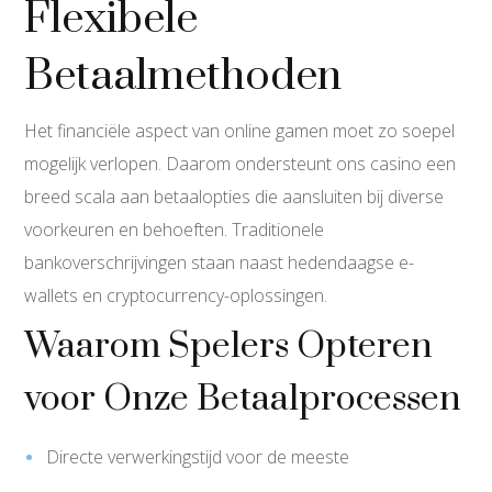
Flexibele
Betaalmethoden
Het financiële aspect van online gamen moet zo soepel
mogelijk verlopen. Daarom ondersteunt ons casino een
breed scala aan betaalopties die aansluiten bij diverse
voorkeuren en behoeften. Traditionele
bankoverschrijvingen staan naast hedendaagse e-
wallets en cryptocurrency-oplossingen.
Waarom Spelers Opteren
voor Onze Betaalprocessen
Directe verwerkingstijd voor de meeste