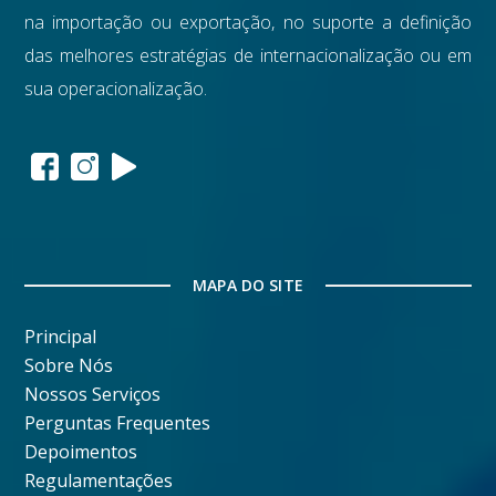
na importação ou exportação, no suporte a definição
das melhores estratégias de internacionalização ou em
sua operacionalização.
MAPA DO SITE
Principal
Sobre Nós
Nossos Serviços
Perguntas Frequentes
Depoimentos
Regulamentações