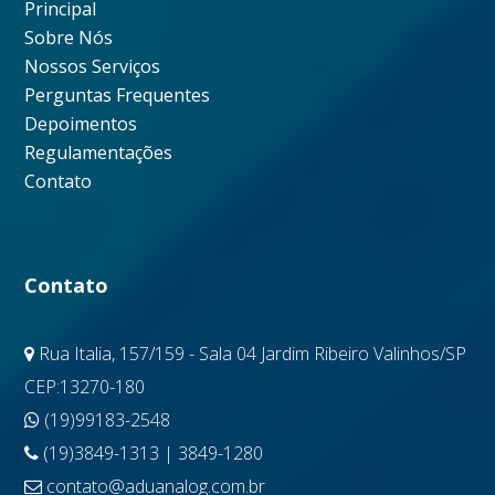
Principal
Sobre Nós
Nossos Serviços
Perguntas Frequentes
Depoimentos
Regulamentações
Contato
Contato
Rua Italia, 157/159 - Sala 04 Jardim Ribeiro Valinhos/SP
CEP:13270-180
(19)99183-2548
(19)3849-1313 | 3849-1280
contato@aduanalog.com.br