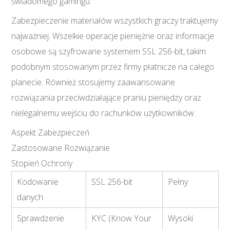
świadomego gamingu.
Zabezpieczenie materiałów wszystkich graczy traktujemy
najważniej. Wszelkie operacje pieniężne oraz informacje
osobowe są szyfrowane systemem SSL 256-bit, takim
podobnym stosowanym przez firmy płatnicze na całego
planecie. Również stosujemy zaawansowane
rozwiązania przeciwdziałające praniu pieniędzy oraz
nielegalnemu wejściu do rachunków użytkowników.
Aspekt Zabezpieczeń
Zastosowane Rozwiązanie
Stopień Ochrony
Kodowanie
SSL 256-bit
Pełny
danych
Sprawdzenie
KYC (Know Your
Wysoki