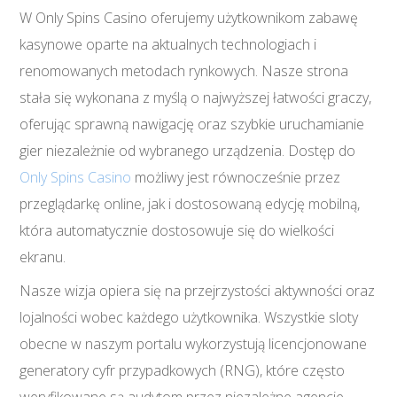
W Only Spins Casino oferujemy użytkownikom zabawę
kasynowe oparte na aktualnych technologiach i
renomowanych metodach rynkowych. Nasze strona
stała się wykonana z myślą o najwyższej łatwości graczy,
oferując sprawną nawigację oraz szybkie uruchamianie
gier niezależnie od wybranego urządzenia. Dostęp do
Only Spins Casino
możliwy jest równocześnie przez
przeglądarkę online, jak i dostosowaną edycję mobilną,
która automatycznie dostosowuje się do wielkości
ekranu.
Nasze wizja opiera się na przejrzystości aktywności oraz
lojalności wobec każdego użytkownika. Wszystkie sloty
obecne w naszym portalu wykorzystują licencjonowane
generatory cyfr przypadkowych (RNG), które często