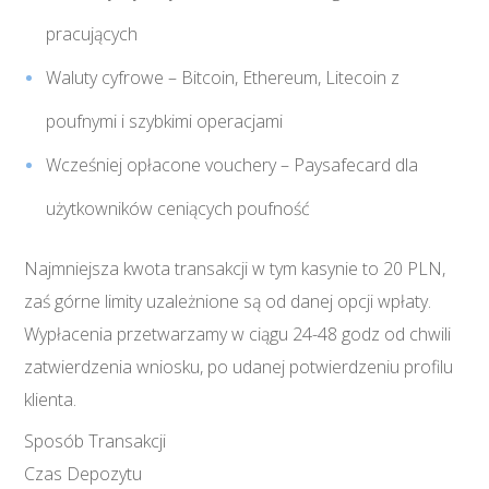
pracujących
Waluty cyfrowe – Bitcoin, Ethereum, Litecoin z
poufnymi i szybkimi operacjami
Wcześniej opłacone vouchery – Paysafecard dla
użytkowników ceniących poufność
Najmniejsza kwota transakcji w tym kasynie to 20 PLN,
zaś górne limity uzależnione są od danej opcji wpłaty.
Wypłacenia przetwarzamy w ciągu 24-48 godz od chwili
zatwierdzenia wniosku, po udanej potwierdzeniu profilu
klienta.
Sposób Transakcji
Czas Depozytu