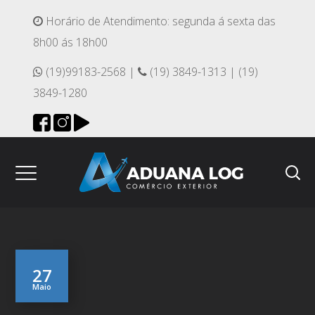
Horário de Atendimento: segunda á sexta das
8h00 ás 18h00
(19)99183-2568 |
(19) 3849-1313 | (19)
3849-1280
27
Maio