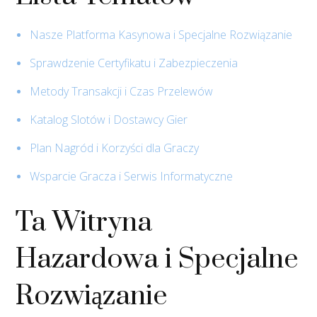
Nasze Platforma Kasynowa i Specjalne Rozwiązanie
Sprawdzenie Certyfikatu i Zabezpieczenia
Metody Transakcji i Czas Przelewów
Katalog Slotów i Dostawcy Gier
Plan Nagród i Korzyści dla Graczy
Wsparcie Gracza i Serwis Informatyczne
Ta Witryna
Hazardowa i Specjalne
Rozwiązanie