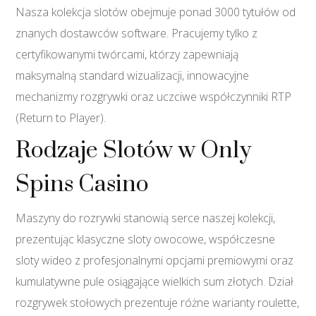
Nasza kolekcja slotów obejmuje ponad 3000 tytułów od
znanych dostawców software. Pracujemy tylko z
certyfikowanymi twórcami, którzy zapewniają
maksymalną standard wizualizacji, innowacyjne
mechanizmy rozgrywki oraz uczciwe współczynniki RTP
(Return to Player).
Rodzaje Slotów w Only
Spins Casino
Maszyny do rozrywki stanowią serce naszej kolekcji,
prezentując klasyczne sloty owocowe, współczesne
sloty wideo z profesjonalnymi opcjami premiowymi oraz
kumulatywne pule osiągające wielkich sum złotych. Dział
rozgrywek stołowych prezentuje różne warianty roulette,