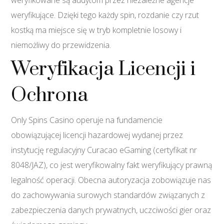
weryfikowane są audytom przez niezależne agencje
weryfikujące. Dzięki tego każdy spin, rozdanie czy rzut
kostką ma miejsce się w tryb kompletnie losowy i
niemożliwy do przewidzenia.
Weryfikacja Licencji i
Ochrona
Only Spins Casino operuje na fundamencie
obowiązującej licencji hazardowej wydanej przez
instytucję regulacyjny Curacao eGaming (certyfikat nr
8048/JAZ), co jest weryfikowalny fakt weryfikujący prawną
legalność operacji. Obecna autoryzacja zobowiązuje nas
do zachowywania surowych standardów związanych z
zabezpieczenia danych prywatnych, uczciwości gier oraz