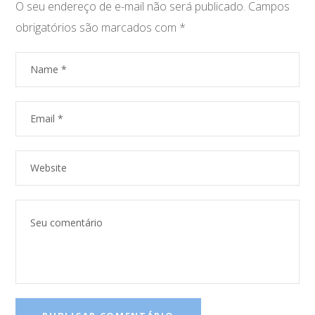
O seu endereço de e-mail não será publicado.
Campos
obrigatórios são marcados com
*