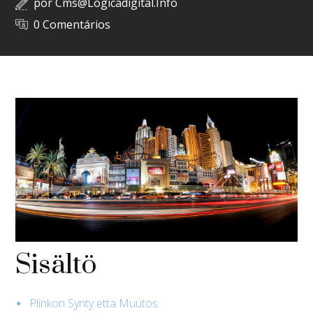
por
Cms@logicadigital.info
0 Comentários
Sisältö
Plinkon Synty että Muutos