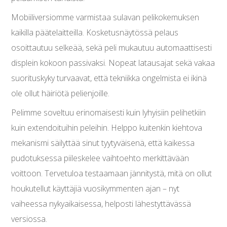
Mobiiliversiomme varmistaa sulavan pelikokemuksen
kaikilla päätelaitteilla. Kosketusnäytössä pelaus
osoittautuu selkeää, sekä peli mukautuu automaattisesti
displein kokoon passivaksi. Nopeat latausajat sekä vakaa
suorituskyky turvaavat, että tekniikka ongelmista ei ikinä
ole ollut häiriötä pelienjoille.
Pelimme soveltuu erinomaisesti kuin lyhyisiin pelihetkiin
kuin extendoituihin peleihin. Helppo kuitenkin kiehtova
mekanismi säilyttää sinut tyytyväisenä, että kaikessa
pudotuksessa piileskelee vaihtoehto merkittävään
voittoon. Tervetuloa testaamaan jännitystä, mitä on ollut
houkutellut käyttäjiä vuosikymmenten ajan – nyt
vaiheessa nykyaikaisessa, helposti lähestyttävässä
versiossa.