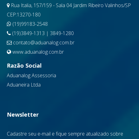
Rua Italia, 157/159 - Sala 04 Jardim Ribeiro Valinhos/SP
CEP:13270-180
(19)99183-2548
(19)3849-1313 | 3849-1280
contato@aduanalog.com.br
www.aduanalog.com.br
Razão Social
Aduanalog Assessoria
Aduaneira Ltda
Newsletter
Cadastre seu e-mail e fique sempre atualizado sobre