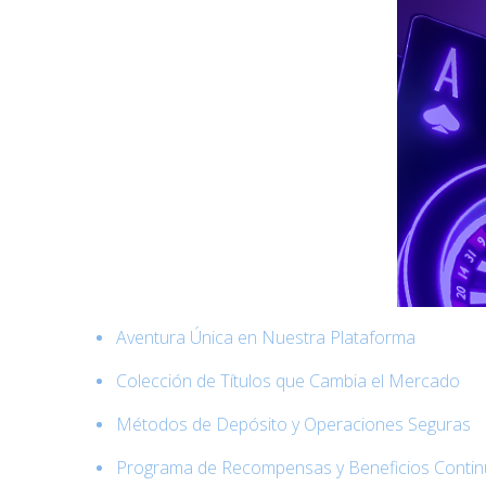
Aventura Única en Nuestra Plataforma
Colección de Títulos que Cambia el Mercado
Métodos de Depósito y Operaciones Seguras
Programa de Recompensas y Beneficios Conti