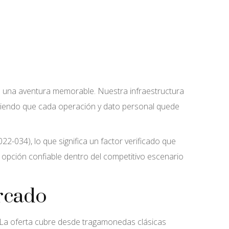
n una aventura memorable. Nuestra infraestructura
tegiendo que cada operación y dato personal quede
-034), lo que significa un factor verificado que
 opción confiable dentro del competitivo escenario
rcado
La oferta cubre desde tragamonedas clásicas