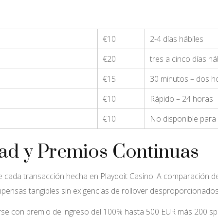
€10
2-4 días hábiles
€20
tres a cinco días há
€15
30 minutos – dos h
€10
Rápido – 24 horas
€10
No disponible para 
ad y Premios Continuas
e cada transacción hecha en Playdoit Casino. A comparación 
mpensas tangibles sin exigencias de rollover desproporcionados
rse con premio de ingreso del 100% hasta 500 EUR más 200 spin