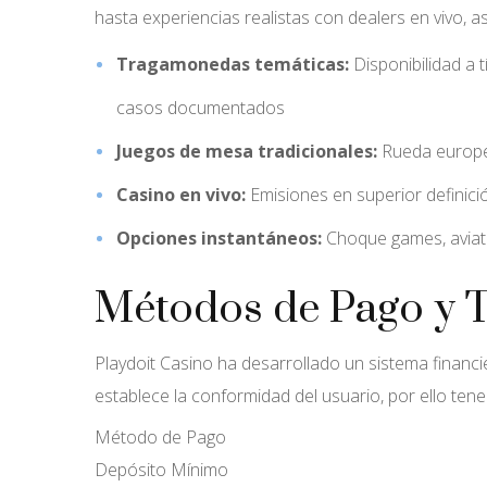
hasta experiencias realistas con dealers en vivo, 
Tragamonedas temáticas:
Disponibilidad a 
casos documentados
Juegos de mesa tradicionales:
Rueda europea
Casino en vivo:
Emisiones en superior definici
Opciones instantáneos:
Choque games, aviato
Métodos de Pago y T
Playdoit Casino ha desarrollado un sistema financ
establece la conformidad del usuario, por ello t
Método de Pago
Depósito Mínimo