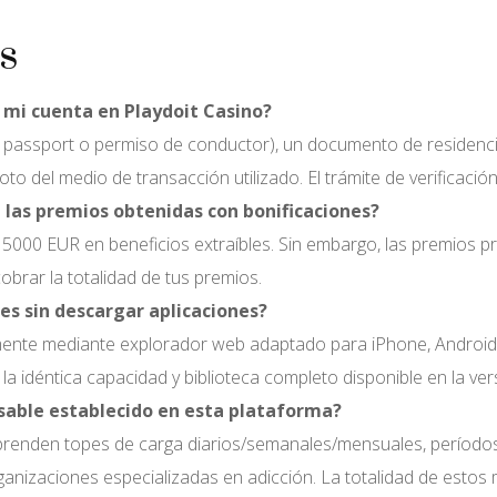
s
 mi cuenta en Playdoit Casino?
I, passport o permiso de conductor), un documento de residenc
 foto del medio de transacción utilizado. El trámite de verifica
 las premios obtenidas con bonificaciones?
e 5000 EUR en beneficios extraíbles. Sin embargo, las premios
brar la totalidad de tus premios.
es sin descargar aplicaciones?
mente mediante explorador web adaptado para iPhone, Android y
idéntica capacidad y biblioteca completo disponible en la vers
able establecido en esta plataforma?
enden topes de carga diarios/semanales/mensuales, períodos p
anizaciones especializadas en adicción. La totalidad de estos