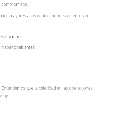
in compromisos.
emios mayores a los cuatro millones de euros en
 variaciones
rs hispanohablantes
. Entendemos que la celeridad en las operaciones
orma.