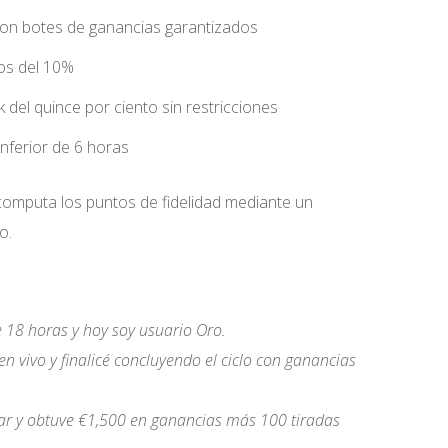
con botes de ganancias garantizados
os del 10%
 del quince por ciento sin restricciones
inferior de 6 horas
 computa los puntos de fidelidad mediante un
o.
 18 horas y hoy soy usuario Oro.
 vivo y finalicé concluyendo el ciclo con ganancias
gar y obtuve €1,500 en ganancias más 100 tiradas