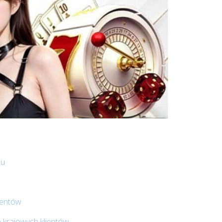
mu
ientów
o krajowych klientów