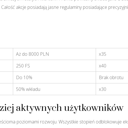
Całość akcje posiadają jasne regulaminy posiadające precyzyjni
Aż do 8000 PLN
x35
250 FS
x40
Do 10%
Brak obrotu
50% wkładu
x30
dziej aktywnych użytkowników
eścioma poziomami rozwoju. Wszystkie stopień odblokowuje eks