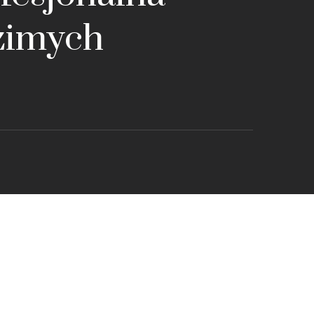
zimych