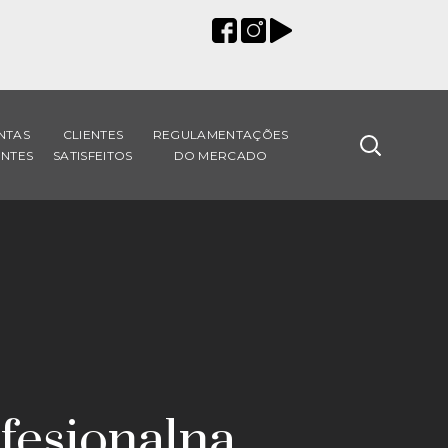
NTAS
CLIENTES
REGULAMENTAÇÕES
NTES
SATISFEITOS
DO MERCADO
fesjonalna