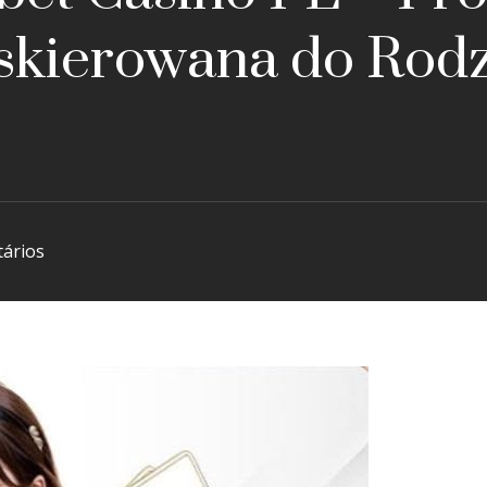
 skierowana do Rod
ários