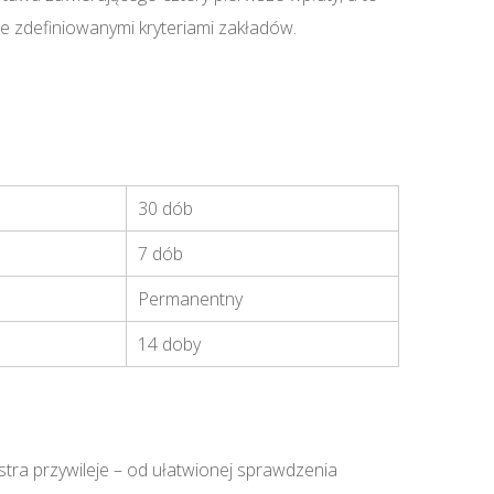
e zdefiniowanymi kryteriami zakładów.
30 dób
7 dób
Permanentny
14 doby
tra przywileje – od ułatwionej sprawdzenia