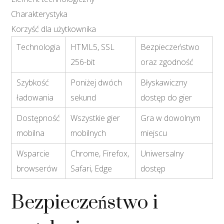
Charakterystyka
Korzyść dla użytkownika
Technologia
HTML5, SSL
Bezpieczeństwo
256-bit
oraz zgodność
Szybkość
Poniżej dwóch
Błyskawiczny
ładowania
sekund
dostęp do gier
Dostępność
Wszystkie gier
Gra w dowolnym
mobilna
mobilnych
miejscu
Wsparcie
Chrome, Firefox,
Uniwersalny
browserów
Safari, Edge
dostęp
Bezpieczeństwo i