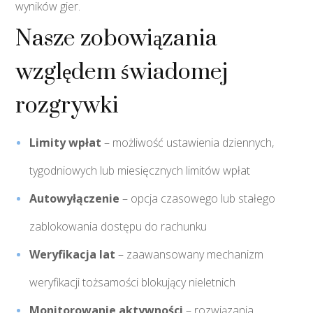
wyników gier.
Nasze zobowiązania
względem świadomej
rozgrywki
Limity wpłat
– możliwość ustawienia dziennych,
tygodniowych lub miesięcznych limitów wpłat
Autowyłączenie
– opcja czasowego lub stałego
zablokowania dostępu do rachunku
Weryfikacja lat
– zaawansowany mechanizm
weryfikacji tożsamości blokujący nieletnich
Monitorowanie aktywności
– rozwiązania