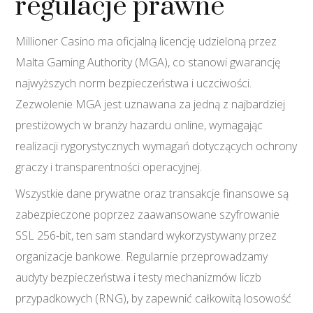
regulacje prawne
Millioner Casino ma oficjalną licencję udzieloną przez
Malta Gaming Authority (MGA), co stanowi gwarancję
najwyższych norm bezpieczeństwa i uczciwości.
Zezwolenie MGA jest uznawana za jedną z najbardziej
prestiżowych w branży hazardu online, wymagając
realizacji rygorystycznych wymagań dotyczących ochrony
graczy i transparentności operacyjnej.
Wszystkie dane prywatne oraz transakcje finansowe są
zabezpieczone poprzez zaawansowane szyfrowanie
SSL 256-bit, ten sam standard wykorzystywany przez
organizacje bankowe. Regularnie przeprowadzamy
audyty bezpieczeństwa i testy mechanizmów liczb
przypadkowych (RNG), by zapewnić całkowitą losowość