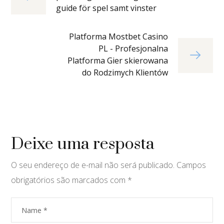
guide för spel samt vinster
Platforma Mostbet Casino
PL - Profesjonalna
Platforma Gier skierowana
do Rodzimych Klientów
Deixe uma resposta
O seu endereço de e-mail não será publicado.
Campos
obrigatórios são marcados com
*