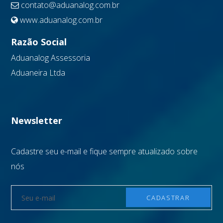
contato@aduanalog.com.br
www.aduanalog.com.br
Razão Social
Aduanalog Assessoria
Aduaneira Ltda
Newsletter
Cadastre seu e-mail e fique sempre atualizado sobre
nós