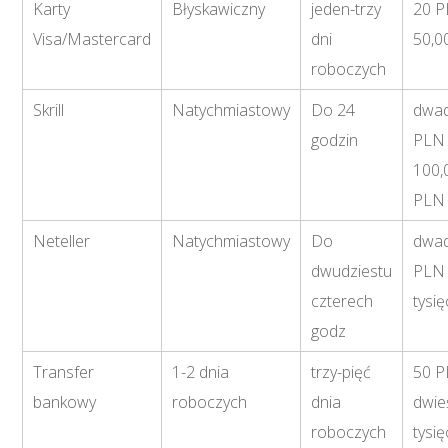
Karty
Błyskawiczny
jeden-trzy
20 P
Visa/Mastercard
dni
50,0
roboczych
Skrill
Natychmiastowy
Do 24
dwad
godzin
PLN 
100,
PLN
Neteller
Natychmiastowy
Do
dwad
dwudziestu
PLN 
czterech
tysi
godz
Transfer
1-2 dnia
trzy-pięć
50 P
bankowy
roboczych
dnia
dwie
roboczych
tysię