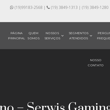
(19)99183-2568 |
(19) 3849-1313 | (19) 3849-1280
PÁGINA
QUEM
NOSSOS
SEGMENTOS
PERGU
PRINCIPAL
SOMOS
SERVIÇOS
ATENDIDOS
FREQUE
NOSSO
CONTATO
ino – Serwis Gami