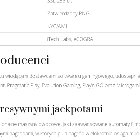
SSL 256-bit
Zatwierdzony RNG
KYC/AML
iTech Labs, eCOGRA
producenci
tu wiodącymi dostawcami software’u gamingowego, udostępniając
Ent, Pragmatic Play, Evolution Gaming, Play’n GO oraz Microgam
gresywnymi jackpotami
jonalne maszyny owocowe, jak i zaawansowane automaty fil
ymi nagrodami, w których pula nagród wielokrotnie osiąga mili