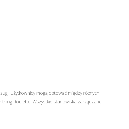
z Ezugi. Użytkownicy mogą optować między różnych
ightning Roulette. Wszystkie stanowiska zarządzane