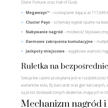
Divine Fortune oraz Hall of Gods.
Megaways™
– rozwiązanie dająca aż 117,649 l
Cluster Pays
– schematy wypłat oparte na klastr
Nabywanie nagród
– możliwość błyskawiczne
Darmowe zakręcenia kumulacyjne
– multip
Jackpoty miejscowe
– wyjątkowe wartości nag
Ruletka na bezpośrednie
Sekcja live casino przesyłana jest w rozdzielczośc
wariantów koła, BJ, baccarat oraz gier karcianych,
są przez doświadczonych dealerów znających w róż
Mechanizm nagród i 