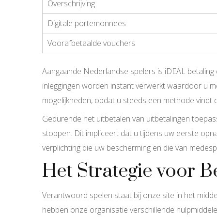
Overschrijving
Digitale portemonnees
Voorafbetaalde vouchers
Aangaande Nederlandse spelers is iDEAL betaling d
inleggingen worden instant verwerkt waardoor u me
mogelijkheden, opdat u steeds een methode vindt 
Gedurende het uitbetalen van uitbetalingen toepass
stoppen. Dit impliceert dat u tijdens uw eerste op
verplichting die uw bescherming en die van medesp
Het Strategie voor 
Verantwoord spelen staat bij onze site in het mi
hebben onze organisatie verschillende hulpmiddel