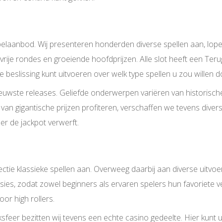
laanbod. Wij presenteren honderden diverse spellen aan, lopen
ije rondes en groeiende hoofdprijzen. Alle slot heeft een Teru
 beslissing kunt uitvoeren over welk type spellen u zou willen d
ieuwste releases. Geliefde onderwerpen variëren van historisc
n gigantische prijzen profiteren, verschaffen we tevens diver
er de jackpot verwerft.
ctie klassieke spellen aan. Overweeg daarbij aan diverse uitvoe
rsies, zodat zowel beginners als ervaren spelers hun favoriete v
or high rollers.
eer bezitten wij tevens een echte casino gedeelte. Hier kunt u