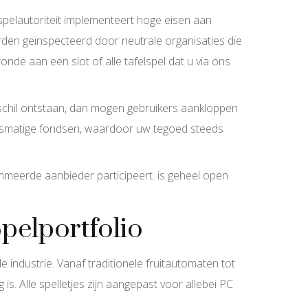
pelautoriteit implementeert hoge eisen aan
worden geïnspecteerd door neutrale organisaties die
onde aan een slot of alle tafelspel dat u via ons
eschil ontstaan, dan mogen gebruikers aankloppen
rijfsmatige fondsen, waardoor uw tegoed steeds
ommeerde aanbieder participeert. is geheel open
pelportfolio
industrie. Vanaf traditionele fruitautomaten tot
s. Alle spelletjes zijn aangepast voor allebei PC