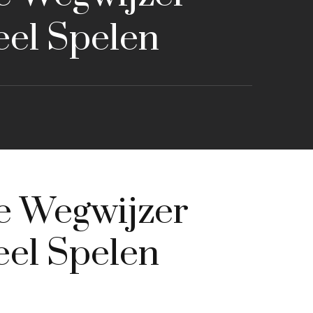
eel Spelen
Je Wegwijzer
eel Spelen