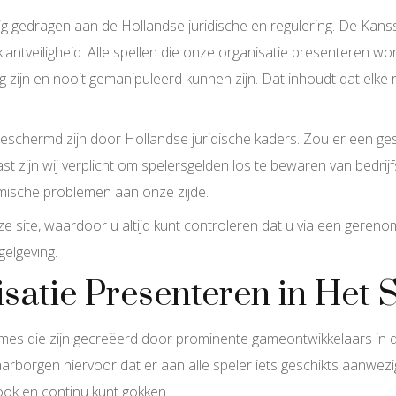
 gedragen aan de Hollandse juridische en regulering. De Kanss
klantveiligheid. Alle spellen die onze organisatie presenteren 
g zijn en nooit gemanipuleerd kunnen zijn. Dat inhoudt dat elke r
eschermd zijn door Hollandse juridische kaders. Zou er een g
ast zijn wij verplicht om spelersgelden los te bewaren van bed
onomische problemen aan onze zijde.
ze site, waardoor u altijd kunt controleren dat u via een geren
gelgeving.
atie Presenteren in Het S
mes die zijn gecreëerd door prominente gameontwikkelaars in de 
borgen hiervoor dat er aan alle speler iets geschikts aanwezig i
ok en continu kunt gokken.