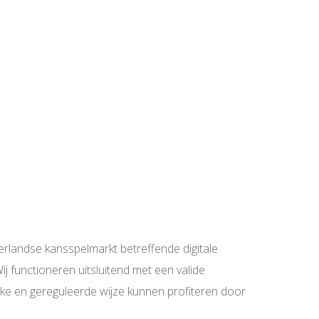
derlandse kansspelmarkt betreffende digitale
ij functioneren uitsluitend met een valide
lijke en gereguleerde wijze kunnen profiteren door