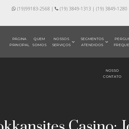
(19)99183-2568 |
(19) 3849-1313 | (19) 3849-1280
PÁGINA
QUEM
NOSSOS
SEGMENTOS
PERGU
PRINCIPAL
SOMOS
SERVIÇOS
ATENDIDOS
FREQUE
NOSSO
CONTATO
kkansites Casino: 