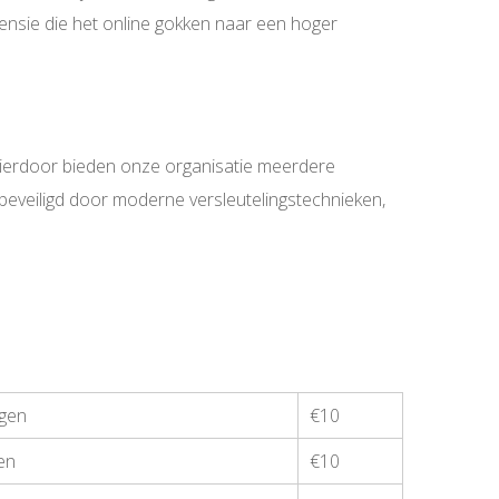
ensie die het online gokken naar een hoger
Hierdoor bieden onze organisatie meerdere
beveiligd door moderne versleutelingstechnieken,
agen
€10
en
€10