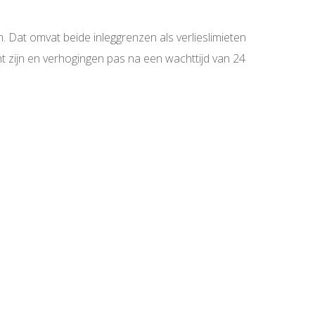
Dat omvat beide inleggrenzen als verlieslimieten
 zijn en verhogingen pas na een wachttijd van 24