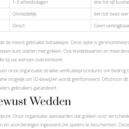
1-3 arbeidsdagen
drie tot vijf bus
Onmiddellijk
één tot twee we
Direct
Geen verkrijgbaa
e de meest gebruikte betaalwijze. Deze optie is gerenommeerd 
teen kunt starten met gokken. Ook kredietkaarten en meerdere 
die bij uw wensen overeenkomt.
en onze organisatie strakke verificatieprocedures om bedrog te 
name mogelijk om ID-bewijzen wordt geïnformeerd. Ofschoon dit ee
elers gebruikers garandeert.
Bewust Wedden
ddelpunt. Onze organisatie aanvaarden dat gokken voor versche
en en voorzieningen ingevoerd om spelers te beschermen. Deze 