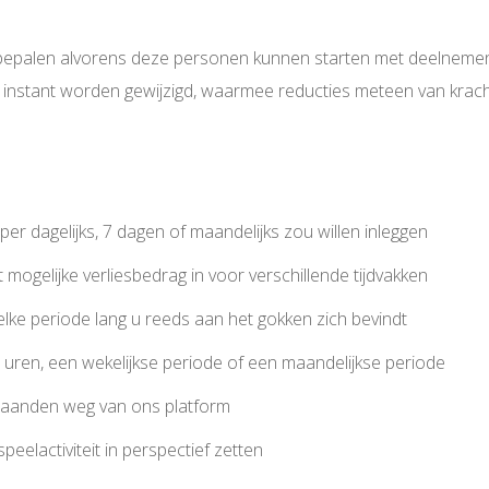
bepalen alvorens deze personen kunnen starten met deelnemen. 
 instant worden gewijzigd, waarmee reducties meteen van kracht
er dagelijks, 7 dagen of maandelijks zou willen inleggen
ogelijke verliesbedrag in voor verschillende tijdvakken
welke periode lang u reeds aan het gokken zich bevindt
 uren, een wekelijkse periode of een maandelijkse periode
 maanden weg van ons platform
eelactiviteit in perspectief zetten