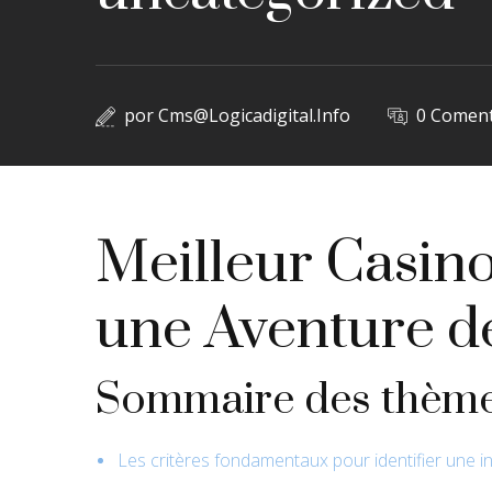
por
Cms@logicadigital.info
0 Coment
Meilleur Casino
une Aventure d
Sommaire des thèm
Les critères fondamentaux pour identifier une i