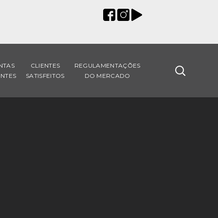
NTAS
CLIENTES
REGULAMENTAÇÕES
NTES
SATISFEITOS
DO MERCADO