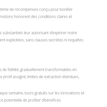
système de récompenses conçu pour bonifier
omotions honorent des conditions claires et
s substantiels leur autorisant d’explorer notre
t explicitées, sans clauses secrètes ni requêtes
 de fidélité, graduellement transformables en
 profil assigné, limites de extraction étendues,
aque semaine, tours gratuits sur les innovations et
potentielle de profiter d’bénéfices