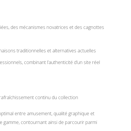
riées, des mécanismes novatrices et des cagnottes
naisons traditionnelles et alternatives actuelles
sionnels, combinant l’authenticité d’un site réel
rafraîchissement continu du collection
 optimal entre amusement, qualité graphique et
 de gamme, contournant ainsi de parcourir parmi