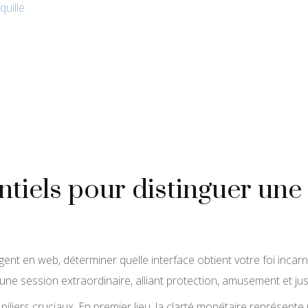
quille
tiels pour distinguer une
gent en web, déterminer quelle interface obtient votre foi incar
e session extraordinaire, alliant protection, amusement et jus
piliers cruciaux. En premier lieu, la clarté monétaire représente