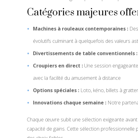
Catégories majeures offe
Machines à rouleaux contemporaines :
Des 
évolutifs culminant à quelquefois des valeurs a
Divertissements de table conventionnels :
Croupiers en direct :
Une session engageante re
avec la facilité du amusement à distance
Options spéciales :
Loto, kéno, billets à gratte
Innovations chaque semaine :
Notre partenar
Chaque œuvre subit une sélection exigeante avant i
capacité de gains. Cette sélection professionnelle
des choix faibles.