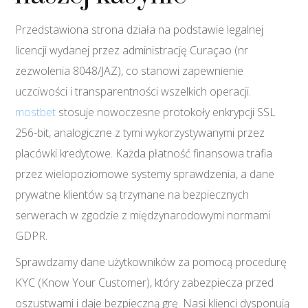
Przedstawiona strona działa na podstawie legalnej
licencji wydanej przez administrację Curaçao (nr
zezwolenia 8048/JAZ), co stanowi zapewnienie
uczciwości i transparentności wszelkich operacji.
mostbet
stosuje nowoczesne protokoły enkrypcji SSL
256-bit, analogiczne z tymi wykorzystywanymi przez
placówki kredytowe. Każda płatność finansowa trafia
przez wielopoziomowe systemy sprawdzenia, a dane
prywatne klientów są trzymane na bezpiecznych
serwerach w zgodzie z międzynarodowymi normami
GDPR.
Sprawdzamy dane użytkowników za pomocą procedurę
KYC (Know Your Customer), który zabezpiecza przed
oszustwami i daje bezpieczną grę. Nasi klienci dysponują