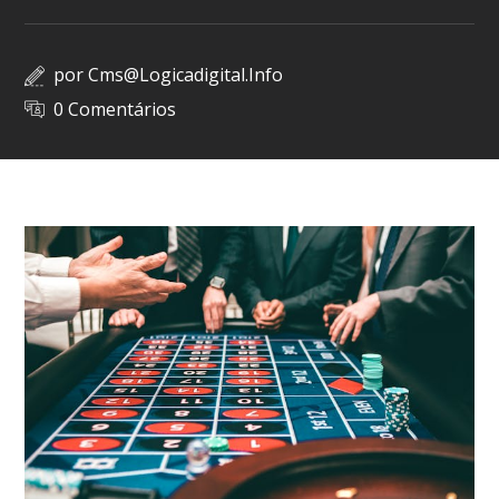
por
Cms@logicadigital.info
0 Comentários