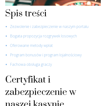
Spis treści
Zezwolenie i zabezpieczenie w naszym portalu
Bogata propozycja rozgrywek losowych
Oferowane metody wpłat
Program bonusów i program lojalnościowy
Fachowa obsługa graczy
Certyfikat i
zabezpieczenie w
naszej kasynie