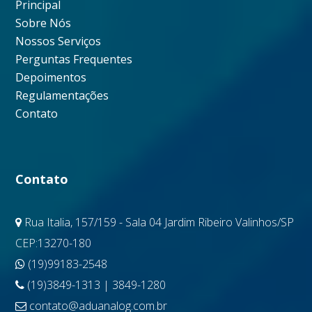
Principal
Sobre Nós
Nossos Serviços
Perguntas Frequentes
Depoimentos
Regulamentações
Contato
Contato
Rua Italia, 157/159 - Sala 04 Jardim Ribeiro Valinhos/SP
CEP:13270-180
(19)99183-2548
(19)3849-1313 | 3849-1280
contato@aduanalog.com.br