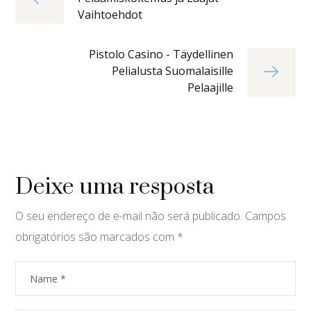
Vaihtoehdot
Pistolo Casino - Täydellinen
Pelialusta Suomalaisille
Pelaajille
Deixe uma resposta
O seu endereço de e-mail não será publicado.
Campos
obrigatórios são marcados com
*