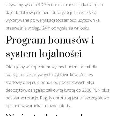
Używamy system 3D Secure dla transakcji kartami, co
daje dodatkową element autoryzacji. Transfery są
wykonywane po weryfikacji tożsamości użytkownika,
przeważnie w ciągu 24 h od wysłania wniosku.
Program bonusów i
system lojalności
Oferujemy wielopoziomowy mechanizm premii dla
świeżych oraz aktywnych użytkowników. Zestaw
startowy obejmuje bonus od początkowych kilku
depozytów, osiągając całkowitą kwotę do 2500 PLN plus
bezpłatne rotacje. Reguły obrotu są jasne i szczegółowo
opisane w warunkach każdej oferty.