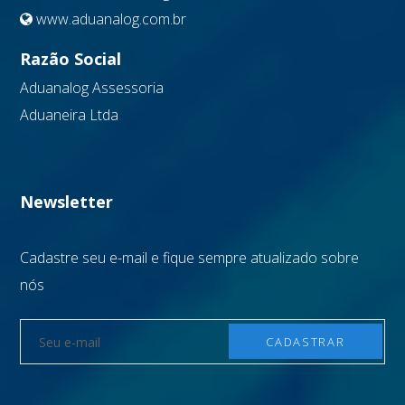
www.aduanalog.com.br
Razão Social
Aduanalog Assessoria
Aduaneira Ltda
Newsletter
Cadastre seu e-mail e fique sempre atualizado sobre
nós