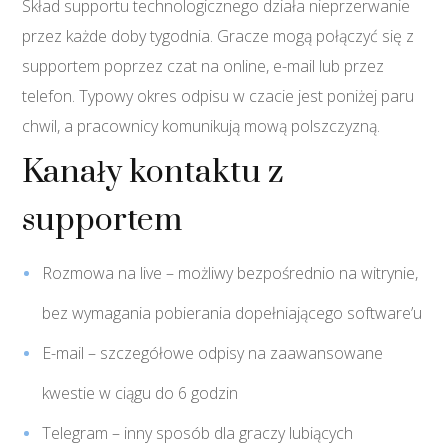
Skład supportu technologicznego działa nieprzerwanie
przez każde doby tygodnia. Gracze mogą połączyć się z
supportem poprzez czat na online, e-mail lub przez
telefon. Typowy okres odpisu w czacie jest poniżej paru
chwil, a pracownicy komunikują mową polszczyzną.
Kanały kontaktu z
supportem
Rozmowa na live – możliwy bezpośrednio na witrynie,
bez wymagania pobierania dopełniającego software’u
E-mail – szczegółowe odpisy na zaawansowane
kwestie w ciągu do 6 godzin
Telegram – inny sposób dla graczy lubiących