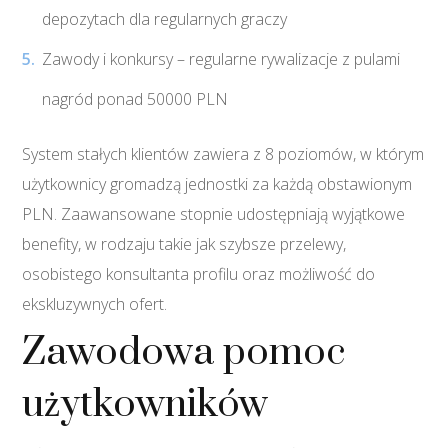
depozytach dla regularnych graczy
Zawody i konkursy – regularne rywalizacje z pulami
nagród ponad 50000 PLN
System stałych klientów zawiera z 8 poziomów, w którym
użytkownicy gromadzą jednostki za każdą obstawionym
PLN. Zaawansowane stopnie udostępniają wyjątkowe
benefity, w rodzaju takie jak szybsze przelewy,
osobistego konsultanta profilu oraz możliwość do
ekskluzywnych ofert.
Zawodowa pomoc
użytkowników