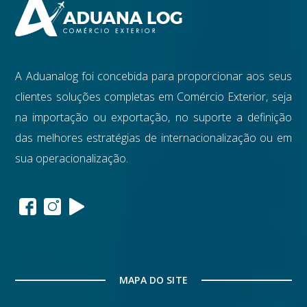
A Aduanalog foi concebida para proporcionar aos seus
clientes soluções completas em Comércio Exterior, seja
na importação ou exportação, no suporte a definição
das melhores estratégias de internacionalização ou em
sua operacionalização.
MAPA DO SITE