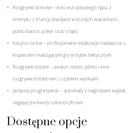
Rozgrywki stołowe – koło europejskiego typu, z
Ameryki i z Francji, blackjack w licznych wariantach,
punto banco, poker oraz craps
Kasyno na live – profesjonalne lokalizacje nadawcze z
krupierami realizującymi gry w trybie faktycznym
Rozgrywki instant – aviator, mines, plinko i inne
rozgrywki instant-win z szybkimi wynikami
Jackpoty progresywne – automaty z nagrodami wypłat
sięgającymi kwoty sześciocyfrowe
Dostępne opcje