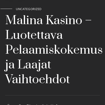
UNCATEGORIZED
Malina Kasino –
Luotettava
Pelaamiskokemus
ja Laajat
Vaihtoehdot