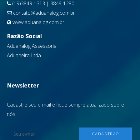
(19)3849-1313 | 3849-1280
contato@aduanalog.com.br
www.aduanalog.com.br
Razão Social
Aduanalog Assessoria
Aduaneira Ltda
Newsletter
Cadastre seu e-mail e fique sempre atualizado sobre
nós