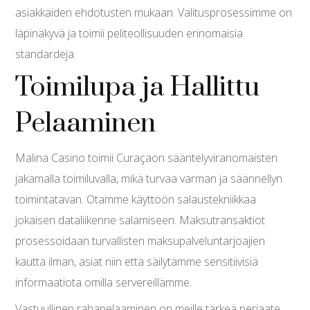
asiakkaiden ehdotusten mukaan. Valitusprosessimme on
läpinäkyvä ja toimii peliteollisuuden erinomaisia
standardeja.
Toimilupa ja Hallittu
Pelaaminen
Malina Casino toimii Curaçaon sääntelyviranomaisten
jakamalla toimiluvalla, mikä turvaa varman ja säännellyn
toimintatavan. Otamme käyttöön salaustekniikkaa
jokaisen dataliikenne salamiseen. Maksutransaktiot
prosessoidaan turvallisten maksupalveluntarjoajien
kautta ilman, asiat niin että säilytämme sensitiivisiä
informaatiota omilla servereillämme.
Vastuullinen rahapelaaminen on meille tärkeä periaate.