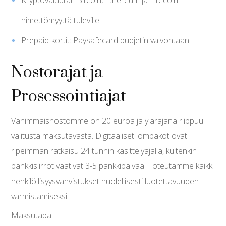
Kryptovaluutat: Bitcoin, Ethereum ja Litecoin
nimettömyyttä tuleville
Prepaid-kortit: Paysafecard budjetin valvontaan
Nostorajat ja
Prosessointiajat
Vähimmäisnostomme on 20 euroa ja ylärajana riippuu
valitusta maksutavasta. Digitaaliset lompakot ovat
ripeimmän ratkaisu 24 tunnin käsittelyajalla, kuitenkin
pankkisiirrot vaativat 3-5 pankkipäivää. Toteutamme kaikki
henkilöllisyysvahvistukset huolellisesti luotettavuuden
varmistamiseksi.
Maksutapa