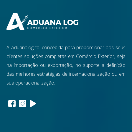
A Aduanalog foi concebida para proporcionar aos seus
clientes soluções completas em Comércio Exterior, seja
na importação ou exportação, no suporte a definição
das melhores estratégias de internacionalização ou em
sua operacionalização.