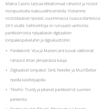
Malina Casino tarjoaa kitkattomaat rahastot ja nostot
monipuolisella maksuvalihtoehdolla. Hoitamme
nostotilaukset ripeästi, suurimmassa osassa tilanteissa
24 h sisällä. Vaihtoehtoja on runsaasti vanhoista
pankkisiirroista nykyaikaisiin digitaalisiin
lompakkopalveluihin ja digivaluuttoihin.
Pankkikortit: Visa ja Mastercard tuovat välittömät
rahastot ilman ylimääräisiä kuluja
Digitaaliset lompakot: Skrill, Neteller ja MuchBetter
ripeillä käsittelyajoilla
Tilisiirto: Trustly ja pikaiset pankkisiirrot suomen
pankeista