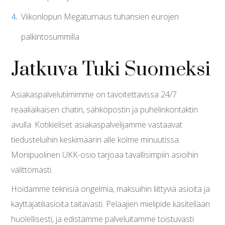
Viikonlopun Megaturnaus tuhansien eurojen
palkintosummilla
Jatkuva Tuki Suomeksi
Asiakaspalvelutiimimme on tavoitettavissa 24/7
reaaliaikaisen chatin, sähköpostin ja puhelinkontaktin
avulla. Kotikieliset asiakaspalvelijamme vastaavat
tiedusteluihin keskimäärin alle kolme minuutissa.
Monipuolinen UKK-osio tarjoaa tavallisimpiin asioihin
välittömästi.
Hoidamme teknisiä ongelmia, maksuihin liittyviä asioita ja
käyttäjätiliasioita taitavasti. Pelaajien mielipide käsitellään
huolellisesti, ja edistämme palveluitamme toistuvasti