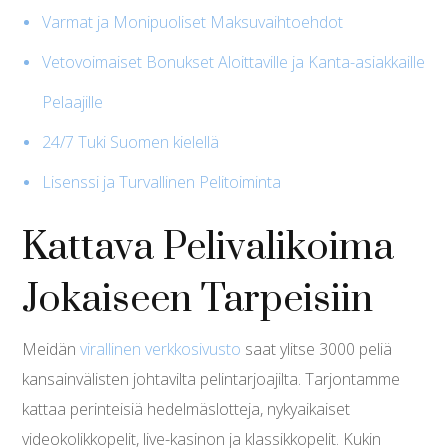
Varmat ja Monipuoliset Maksuvaihtoehdot
Vetovoimaiset Bonukset Aloittaville ja Kanta-asiakkaille
Pelaajille
24/7 Tuki Suomen kielellä
Lisenssi ja Turvallinen Pelitoiminta
Kattava Pelivalikoima
Jokaiseen Tarpeisiin
Meidän
virallinen verkkosivusto
saat ylitse 3000 peliä
kansainvälisten johtavilta pelintarjoajilta. Tarjontamme
kattaa perinteisiä hedelmäslotteja, nykyaikaiset
videokolikkopelit, live-kasinon ja klassikkopelit. Kukin