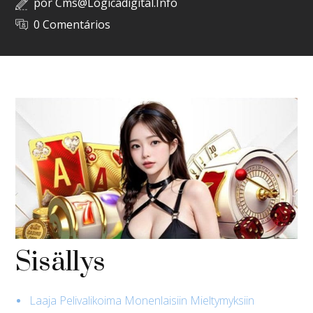
por
Cms@logicadigital.info
0 Comentários
Sisällys
Laaja Pelivalikoima Monenlaisiin Mieltymyksiin