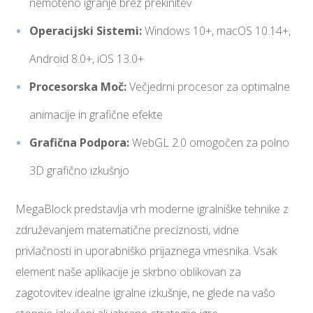
nemoteno igranje brez prekinitev
Operacijski Sistemi:
Windows 10+, macOS 10.14+,
Android 8.0+, iOS 13.0+
Procesorska Moč:
Večjedrni procesor za optimalne
animacije in grafične efekte
Grafična Podpora:
WebGL 2.0 omogočen za polno
3D grafično izkušnjo
MegaBlock predstavlja vrh moderne igralniške tehnike z
združevanjem matematične preciznosti, vidne
privlačnosti in uporabniško prijaznega vmesnika. Vsak
element naše aplikacije je skrbno oblikovan za
zagotovitev idealne igralne izkušnje, ne glede na vašo