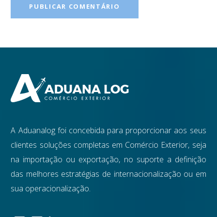
A Aduanalog foi concebida para proporcionar aos seus
clientes soluções completas em Comércio Exterior, seja
na importação ou exportação, no suporte a definição
das melhores estratégias de internacionalização ou em
sua operacionalização.