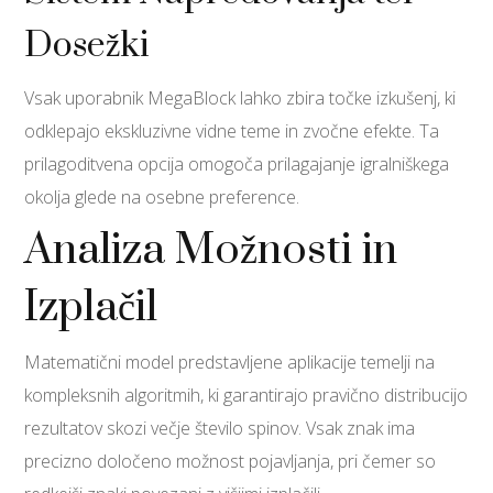
Dosežki
Vsak uporabnik MegaBlock lahko zbira točke izkušenj, ki
odklepajo ekskluzivne vidne teme in zvočne efekte. Ta
prilagoditvena opcija omogoča prilagajanje igralniškega
okolja glede na osebne preference.
Analiza Možnosti in
Izplačil
Matematični model predstavljene aplikacije temelji na
kompleksnih algoritmih, ki garantirajo pravično distribucijo
rezultatov skozi večje število spinov. Vsak znak ima
precizno določeno možnost pojavljanja, pri čemer so