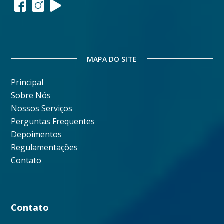
MAPA DO SITE
Principal
Sobre Nós
Nossos Serviços
Perguntas Frequentes
Depoimentos
Regulamentações
Contato
Contato