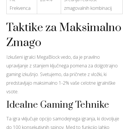
Frekvenca
zmagovalnih kombinacij
Taktike za Maksimalno
Zmago
Izkušeni igralci MegaBlock vedo, da je pravilno
upravljanje z stanjem ključnega pomena za dolgotrajno
gaming izkušnjo. Svetujemo, da pričnete z vložki, ki
predstavljajo maksimalno 1-2% vaše celotne igralniške
vsote.
Idealne Gaming Tehnike
Ta igra vključuje opcijo samodejnega igranja, ki dovoljuje
do 100 konsekutivnih spinov. Med to funkcijo lahko