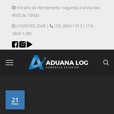
Horário de Atendimento: segunda á sexta das
8h00 ás 18h00
(19)99183-2568 |
(19) 3849-1313 | (19)
3849-1280
21
Maio