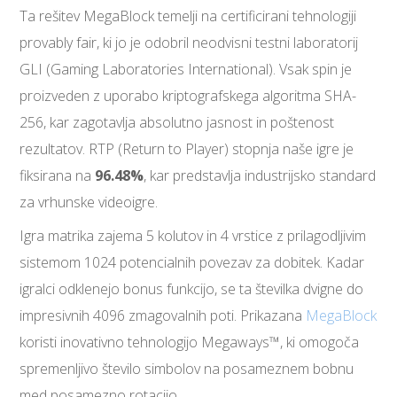
Ta rešitev MegaBlock temelji na certificirani tehnologiji
provably fair, ki jo je odobril neodvisni testni laboratorij
GLI (Gaming Laboratories International). Vsak spin je
proizveden z uporabo kriptografskega algoritma SHA-
256, kar zagotavlja absolutno jasnost in poštenost
rezultatov. RTP (Return to Player) stopnja naše igre je
fiksirana na
96.48%
, kar predstavlja industrijsko standard
za vrhunske videoigre.
Igra matrika zajema 5 kolutov in 4 vrstice z prilagodljivim
sistemom 1024 potencialnih povezav za dobitek. Kadar
igralci odklenejo bonus funkcijo, se ta številka dvigne do
impresivnih 4096 zmagovalnih poti. Prikazana
MegaBlock
koristi inovativno tehnologijo Megaways™, ki omogoča
spremenljivo število simbolov na posameznem bobnu
med posamezno rotacijo.