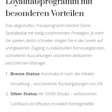
Loyalitätsprogramm mit
besonderen Vorteilen
Das abgestuftes Treueprogramm belohnt Deine
Spielaktivität mit stetig zunehmenden Privilegien. Je mehr
Sie spielen, desto schneller steigen Sie in die Leveln auf
und gewinnen Zugang zu individuellen Bonusangeboten,
schnelleren Auszahlungen und einem dedizierten
persönlichen Manager.
Bronze-Status:
Automatisch nach der initialen
Einzahlung – wöchentliche Rückvergütungen von 5%
Silber-Status:
Ab 1000€ Einsatz – verbessertes
Cashback von 8% plus monatlich bereitgestellte