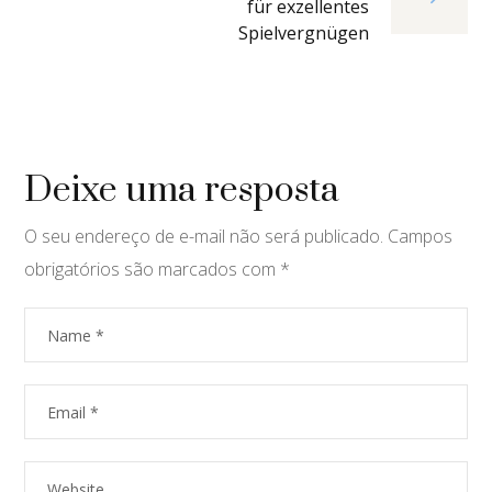
für exzellentes
Spielvergnügen
Deixe uma resposta
O seu endereço de e-mail não será publicado.
Campos
obrigatórios são marcados com
*