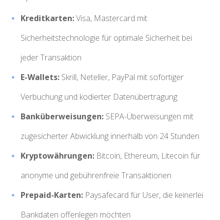
Kreditkarten:
Visa, Mastercard mit
Sicherheitstechnologie für optimale Sicherheit bei
jeder Transaktion
E-Wallets:
Skrill, Neteller, PayPal mit sofortiger
Verbuchung und kodierter Datenübertragung
Banküberweisungen:
SEPA-Überweisungen mit
zugesicherter Abwicklung innerhalb von 24 Stunden
Kryptowährungen:
Bitcoin, Ethereum, Litecoin für
anonyme und gebührenfreie Transaktionen
Prepaid-Karten:
Paysafecard für User, die keinerlei
Bankdaten offenlegen möchten