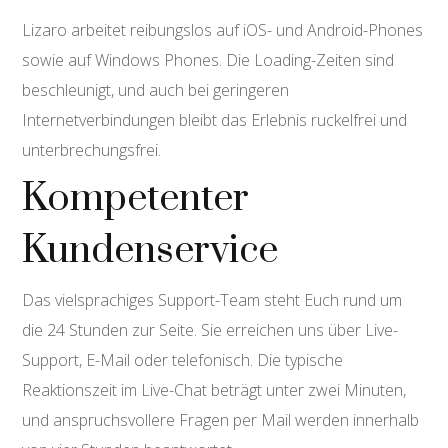
Lizaro arbeitet reibungslos auf iOS- und Android-Phones
sowie auf Windows Phones. Die Loading-Zeiten sind
beschleunigt, und auch bei geringeren
Internetverbindungen bleibt das Erlebnis ruckelfrei und
unterbrechungsfrei.
Kompetenter
Kundenservice
Das vielsprachiges Support-Team steht Euch rund um
die 24 Stunden zur Seite. Sie erreichen uns über Live-
Support, E-Mail oder telefonisch. Die typische
Reaktionszeit im Live-Chat beträgt unter zwei Minuten,
und anspruchsvollere Fragen per Mail werden innerhalb