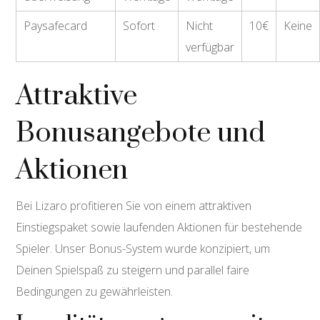
Paysafecard
Sofort
Nicht
10€
Keine
verfügbar
Attraktive
Bonusangebote und
Aktionen
Bei Lizaro profitieren Sie von einem attraktiven
Einstiegspaket sowie laufenden Aktionen für bestehende
Spieler. Unser Bonus-System wurde konzipiert, um
Deinen Spielspaß zu steigern und parallel faire
Bedingungen zu gewährleisten.