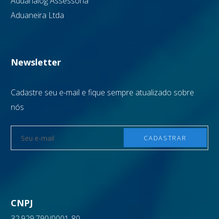
Aduanalog Assessoria
Aduaneira Ltda
Newsletter
Cadastre seu e-mail e fique sempre atualizado sobre
nós
CNPJ
32.929.790/0001-80