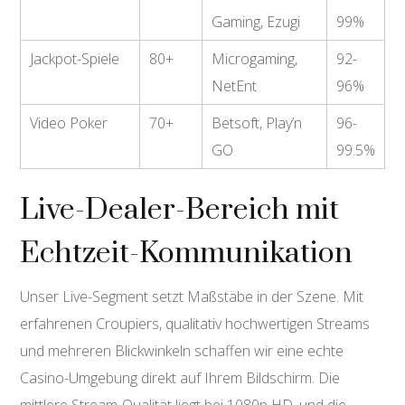
Gaming, Ezugi
99%
Jackpot-Spiele
80+
Microgaming,
92-
NetEnt
96%
Video Poker
70+
Betsoft, Play’n
96-
GO
99.5%
Live-Dealer-Bereich mit
Echtzeit-Kommunikation
Unser Live-Segment setzt Maßstäbe in der Szene. Mit
erfahrenen Croupiers, qualitativ hochwertigen Streams
und mehreren Blickwinkeln schaffen wir eine echte
Casino-Umgebung direkt auf Ihrem Bildschirm. Die