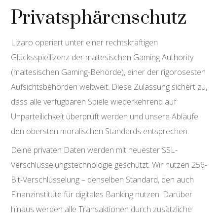
Privatsphärenschutz
Lizaro operiert unter einer rechtskräftigen
Glücksspiellizenz der maltesischen Gaming Authority
(maltesischen Gaming-Behörde), einer der rigorosesten
Aufsichtsbehörden weltweit. Diese Zulassung sichert zu,
dass alle verfügbaren Spiele wiederkehrend auf
Unparteilichkeit überprüft werden und unsere Abläufe
den obersten moralischen Standards entsprechen.
Deine privaten Daten werden mit neuester SSL-
Verschlüsselungstechnologie geschützt. Wir nutzen 256-
Bit-Verschlüsselung – denselben Standard, den auch
Finanzinstitute für digitales Banking nutzen. Darüber
hinaus werden alle Transaktionen durch zusätzliche