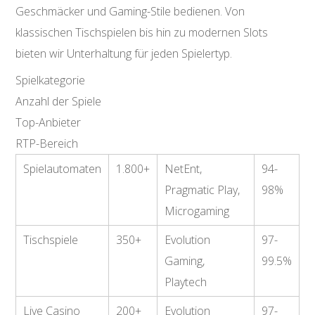
Geschmäcker und Gaming-Stile bedienen. Von
klassischen Tischspielen bis hin zu modernen Slots
bieten wir Unterhaltung für jeden Spielertyp.
Spielkategorie
Anzahl der Spiele
Top-Anbieter
RTP-Bereich
Spielautomaten
1.800+
NetEnt,
94-
Pragmatic Play,
98%
Microgaming
Tischspiele
350+
Evolution
97-
Gaming,
99.5%
Playtech
Live Casino
200+
Evolution
97-