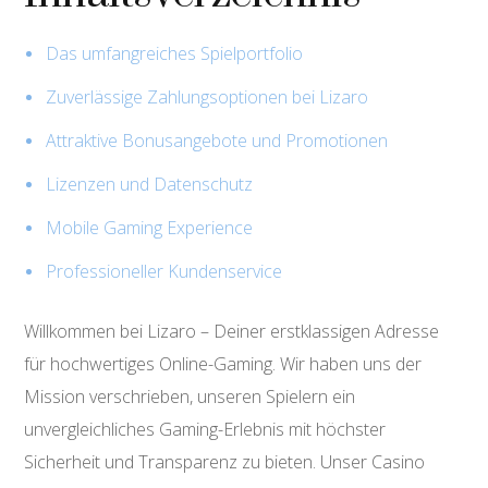
Das umfangreiches Spielportfolio
Zuverlässige Zahlungsoptionen bei Lizaro
Attraktive Bonusangebote und Promotionen
Lizenzen und Datenschutz
Mobile Gaming Experience
Professioneller Kundenservice
Willkommen bei Lizaro – Deiner erstklassigen Adresse
für hochwertiges Online-Gaming. Wir haben uns der
Mission verschrieben, unseren Spielern ein
unvergleichliches Gaming-Erlebnis mit höchster
Sicherheit und Transparenz zu bieten. Unser Casino