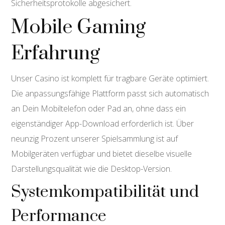
Sicherheitsprotokolle abgesichert.
Mobile Gaming
Erfahrung
Unser Casino ist komplett für tragbare Geräte optimiert.
Die anpassungsfähige Plattform passt sich automatisch
an Dein Mobiltelefon oder Pad an, ohne dass ein
eigenständiger App-Download erforderlich ist. Über
neunzig Prozent unserer Spielsammlung ist auf
Mobilgeräten verfügbar und bietet dieselbe visuelle
Darstellungsqualität wie die Desktop-Version.
Systemkompatibilität und
Performance