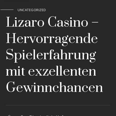
UNCATEGORIZED
Lizaro Casino –
Hervorragende
Spielerfahrung
mit exzellenten
Gewinnchancen