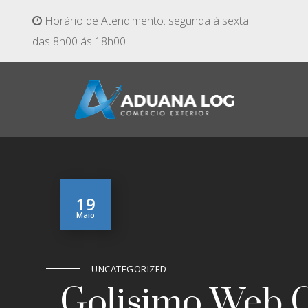
Horário de Atendimento: segunda á sexta
das 8h00 ás 18h00
19
Maio
UNCATEGORIZED
Golisimo Web Ca