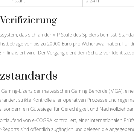
Instant
0-24 h
erifizierung
ystem, das sich an der VIP Stufe des Spielers bemisst. Standa
eträge von bis zu 20000 Euro pro Withdrawal haben. Für die ini
 h finalisiert wird. Der Vorgang dient dem Schutz vor Identität
tzstandards
llen Gaming-Lizenz der maltesischen Gaming Behörde (MGA), ei
ert strikte Kontrolle aller operativen Prozesse und regelmäßi
is, sondern ein Gütesiegel für Gerechtigkeit und Nachvollziehbark
ortlaufend von e-COGRA kontrolliert, einer internationalen Prüf
ut-Reports sind öffentlich zugänglich und belegen die angegebe