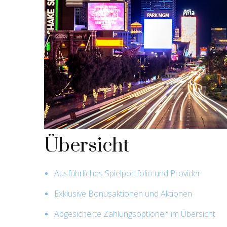
Übersicht
Ausführliches Spielportfolio und Provider
Exklusive Bonusaktionen und Aktionen
Abgesicherte Zahlungsoptionen im Übersicht