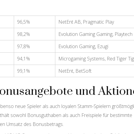
96,5%
NetEnt AB, Pragmatic Play
98,2%
Evolution Gaming Gaming, Playtech
97,8%
Evolution Gaming, Ezugi
94,1%
Microgaming Systems, Red Tiger Ti
99,1%
NetEnt, BetSoft
onusangebote und Aktion
ebenso neue Spieler als auch loyalen Stamm-Spielern größtmö
d enthält sowohl Bonusguthaben als auch Freispiele für bestimm
chen Umsatz des Bonusbetrags.