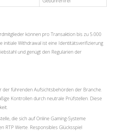
Gebührenfrei
rdmitglieder können pro Transaktion bis zu 5.000
tiale Withdrawal ist eine Identitätsverifizierung
sdiebstahl und genügt den Regularien der
ner der führenden Aufsichtsbehörden der Branche.
ge Kontrollen durch neutrale Prüfstellen. Diese
eit.
stelle, die sich auf Online Gaming-Systeme
nen RTP Werte. Responsibles Glücksspiel