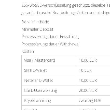
256-Bit-SSL-Verschlüsselung geschützt, dieselbe T
garantiert rasche Bearbeitungs-Zeiten und niedrig
Bezahlmethode
Minimaler Deposit
Prozessierungsdauer Einzahlung
Prozessierungsdauer Withdrawal
Kosten
Visa / Mastercard
10,00 EUR
Skrill E-Wallet
10 EUR
Neteller E-Wallet
10,00 EUR
Bank-Überweisung
20,00 EUR
Kryptowährung
zwanzig EUR