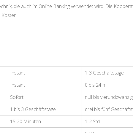
echnik, die auch im Online Banking verwendet wird. Die Koopera
e Kosten.
Instant
1-3 Geschäftstage
Instant
0 bis 24 h
Sofort
null bis vierundzwanzig
1 bis 3 Geschäftstage
drei bis fünf Geschäft
15-20 Minuten
1-2 Std