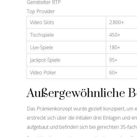
Gemittelter RTP
Top Provider
Video Slots
2.800+
Tischspiele
450+
Live-Spiele
180+
Jackpot-Spiele
95+
Video Poker
60+
Außergewöhnliche B
Das Prämienkonzept wurde gezielt konzipiert, um 
erstreckt sich über die initialen drei Einlagen un
aufgebaut und befinden sich bei gerechten 35-fa