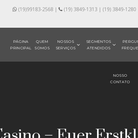
(19)99183-2568 |
(19) 3849-1313 | (19) 3849-1280
PÁGINA
QUEM
NOSSOS
SEGMENTOS
PERGU
PRINCIPAL
SOMOS
SERVIÇOS
ATENDIDOS
FREQUE
NOSSO
CONTATO
sino – Euer Erstkl