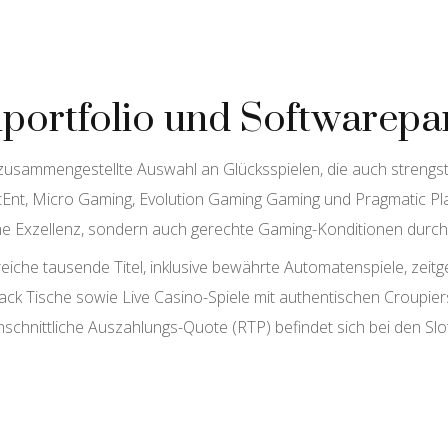
lportfolio und Softwarepa
 zusammengestellte Auswahl an Glücksspielen, die auch strengste
Ent, Micro Gaming, Evolution Gaming Gaming und Pragmatic Play
he Exzellenz, sondern auch gerechte Gaming-Konditionen durch 
che tausende Titel, inklusive bewährte Automatenspiele, zeitg
ck Tische sowie Live Casino-Spiele mit authentischen Croupiers
chschnittliche Auszahlungs-Quote (RTP) befindet sich bei den S