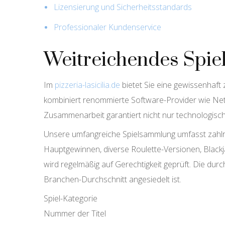
Lizensierung und Sicherheitsstandards
Professionaler Kundenservice
Weitreichendes Spie
Im
pizzeria-lasicilia.de
bietet Sie eine gewissenhaft
kombiniert renommierte Software-Provider wie Net
Zusammenarbeit garantiert nicht nur technologisc
Unsere umfangreiche Spielsammlung umfasst zahlrei
Hauptgewinnen, diverse Roulette-Versionen, Blackja
wird regelmäßig auf Gerechtigkeit geprüft. Die dur
Branchen-Durchschnitt angesiedelt ist.
Spiel-Kategorie
Nummer der Titel