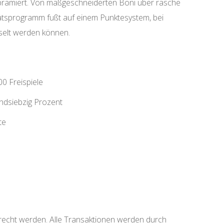
n prämiert. Von maßgeschneiderten Boni über rasche
tätsprogramm fußt auf einem Punktesystem, bei
selt werden können.
0 Freispiele
ndsiebzig Prozent
te
recht werden. Alle Transaktionen werden durch