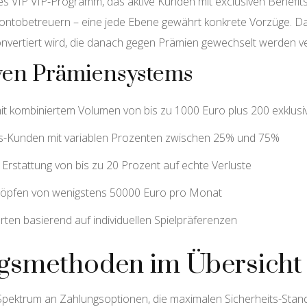
ges VIP VIP-Programm, das aktive Kunden mit exclusiven Benefit
 Kontobetreuern – eine jede Ebene gewährt konkrete Vorzüge.
konvertiert wird, die danach gegen Prämien gewechselt werden 
iven Prämiensystems
t kombiniertem Volumen von bis zu 1000 Euro plus 200 exklusi
s-Kunden mit variablen Prozenten zwischen 25% und 75%
rstattung von bis zu 20 Prozent auf echte Verluste
stöpfen von wenigstens 50000 Euro pro Monat
en basierend auf individuellen Spielpräferenzen
ngsmethoden im Übersicht
 Spektrum an Zahlungsoptionen, die maximalen Sicherheits-Stan