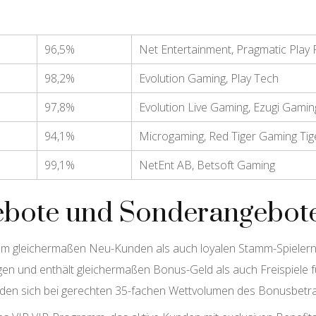
96,5%
Net Entertainment, Pragmatic Play 
98,2%
Evolution Gaming, Play Tech
97,8%
Evolution Live Gaming, Ezugi Gamin
94,1%
Microgaming, Red Tiger Gaming Tig
99,1%
NetEnt AB, Betsoft Gaming
ebote und Sonderangebot
um gleichermaßen Neu-Kunden als auch loyalen Stamm-Spielern
lagen und enthält gleichermaßen Bonus-Geld als auch Freispiele
nden sich bei gerechten 35-fachen Wettvolumen des Bonusbetra