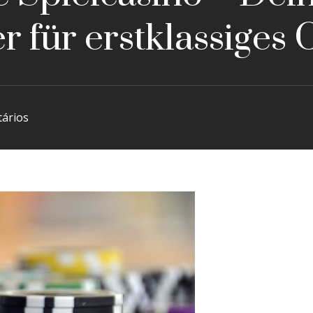
 für erstklassiges
ários