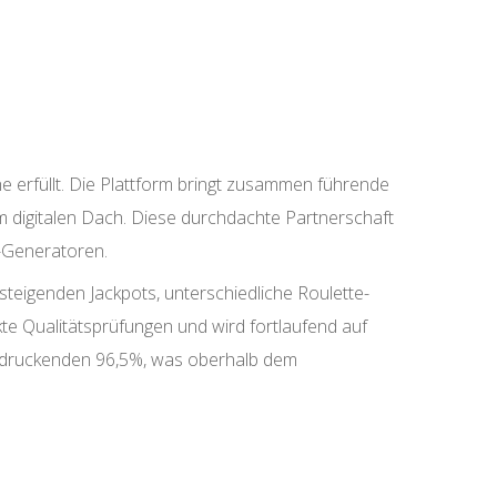
he erfüllt. Die Plattform bringt zusammen führende
m digitalen Dach. Diese durchdachte Partnerschaft
s-Generatoren.
teigenden Jackpots, unterschiedliche Roulette-
ikte Qualitätsprüfungen und wird fortlaufend auf
eindruckenden 96,5%, was oberhalb dem