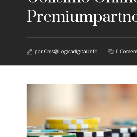
Premiumpartner
por
Cms@logicadigital.info
0 Coment