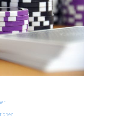
ner
tionen