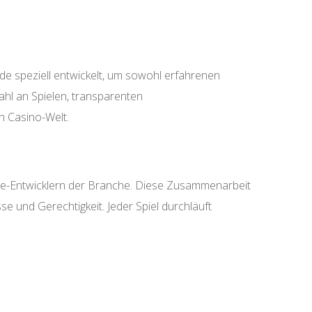
urde speziell entwickelt, um sowohl erfahrenen
ahl an Spielen, transparenten
n Casino-Welt.
are-Entwicklern der Branche. Diese Zusammenarbeit
e und Gerechtigkeit. Jeder Spiel durchläuft