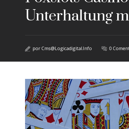
Unterhaltung m
por
Cms@logicadigital.info
0 Coment