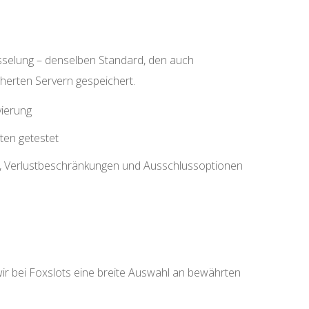
üsselung – denselben Standard, den auch
cherten Servern gespeichert.
vierung
ten getestet
ts, Verlustbeschränkungen und Ausschlussoptionen
wir bei Foxslots eine breite Auswahl an bewährten