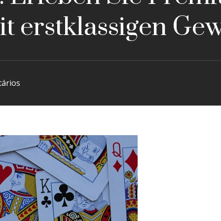
it erstklassigen G
ários