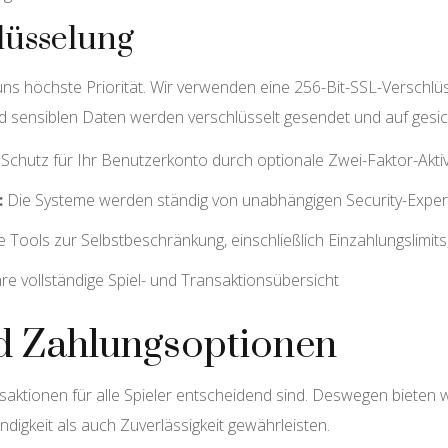
lüsselung
 uns höchste Priorität. Wir verwenden eine 256-Bit-SSL-Verschl
und sensiblen Daten werden verschlüsselt gesendet und auf gesi
 Schutz für Ihr Benutzerkonto durch optionale Zwei-Faktor-Akti
:
Die Systeme werden ständig von unabhängigen Security-Exper
e Tools zur Selbstbeschränkung, einschließlich Einzahlungslimi
hre vollständige Spiel- und Transaktionsübersicht
d Zahlungsoptionen
saktionen für alle Spieler entscheidend sind. Deswegen bieten 
gkeit als auch Zuverlässigkeit gewährleisten.