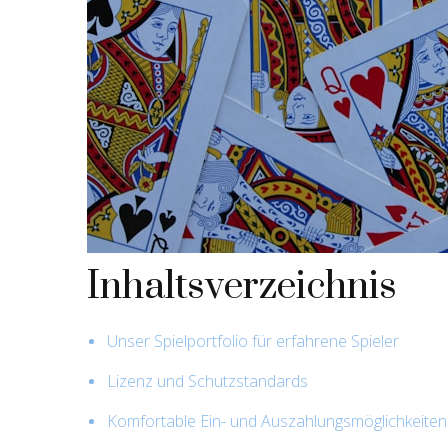
Inhaltsverzeichnis
Unser Spielportfolio für erfahrene Spieler
Lizenz und Schutzstandards
Komfortable Ein- und Auszahlungsmöglichkeiten