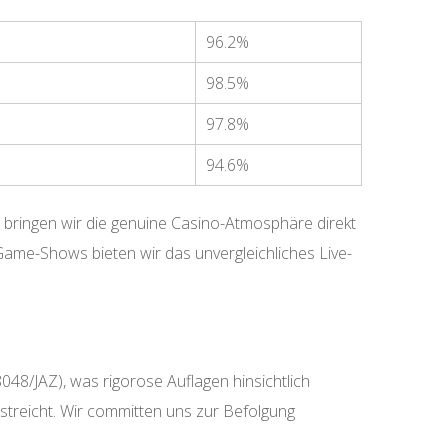
96.2%
98.5%
97.8%
94.6%
, bringen wir die genuine Casino-Atmosphäre direkt
Game-Shows bieten wir das unvergleichliches Live-
48/JAZ), was rigorose Auflagen hinsichtlich
rstreicht. Wir committen uns zur Befolgung