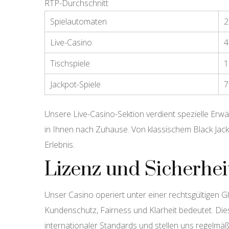
RTP-Durchschnitt
Spielautomaten
2
Live-Casino
4
Tischspiele
1
Jackpot-Spiele
7
Unsere Live-Casino-Sektion verdient spezielle Erw
in Ihnen nach Zuhause. Von klassischem Black Jack 
Erlebnis.
Lizenz und Sicherhe
Unser Casino operiert unter einer rechtsgültigen G
Kundenschutz, Fairness und Klarheit bedeutet. Diese
internationaler Standards und stellen uns regelmäß