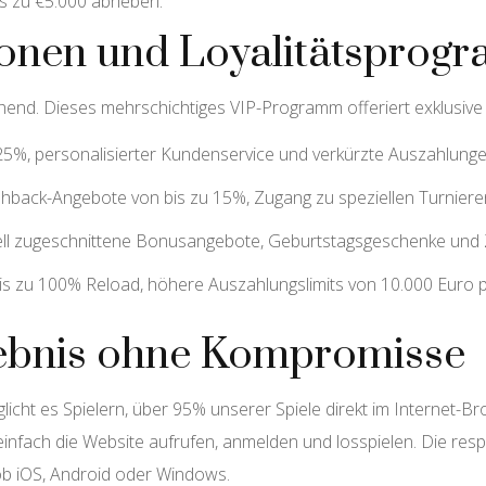
s zu €5.000 abheben.
onen und Loyalitätsprog
hend. Dieses mehrschichtiges VIP-Programm offeriert exklusive Vo
5%, personalisierter Kundenservice und verkürzte Auszahlunge
back-Angebote von bis zu 15%, Zugang zu speziellen Turnieren
duell zugeschnittene Bonusangebote, Geburtstagsgeschenke und
bis zu 100% Reload, höhere Auszahlungslimits von 10.000 Euro
lebnis ohne Kompromisse
glicht es Spielern, über 95% unserer Spiele direkt im Internet
infach die Website aufrufen, anmelden und losspielen. Die resp
ob iOS, Android oder Windows.