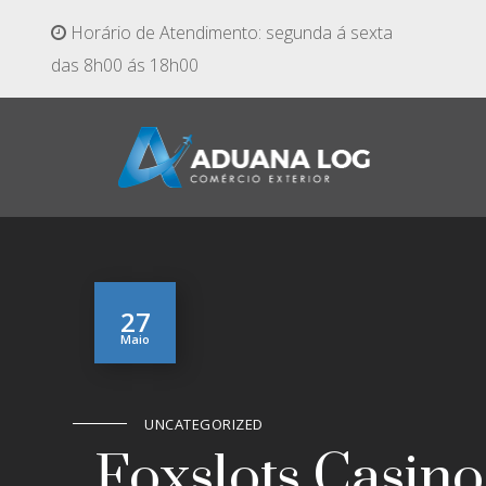
Horário de Atendimento: segunda á sexta
das 8h00 ás 18h00
27
Maio
UNCATEGORIZED
Foxslots Casin