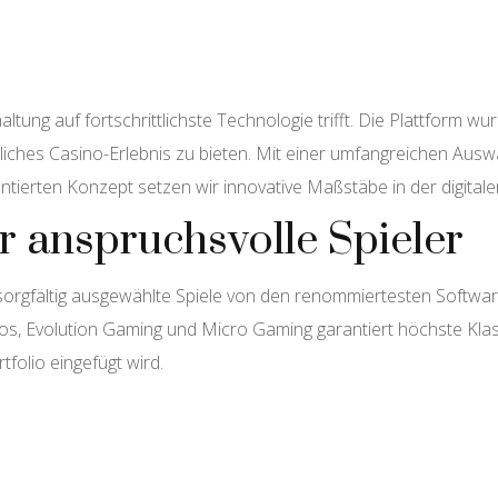
altung auf fortschrittlichste Technologie trifft. Die Plattform w
iches Casino-Erlebnis zu bieten. Mit einer umfangreichen Ausw
ierten Konzept setzen wir innovative Maßstäbe in der digitale
ür anspruchsvolle Spieler
 sorgfältig ausgewählte Spiele von den renommiertesten Softw
os, Evolution Gaming und Micro Gaming garantiert höchste Klass
tfolio eingefügt wird.