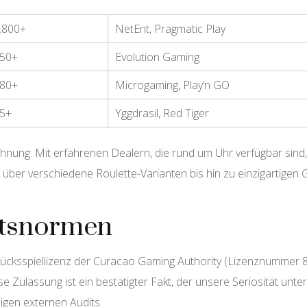
.800+
NetEnt, Pragmatic Play
50+
Evolution Gaming
80+
Microgaming, Play’n GO
5+
Yggdrasil, Red Tiger
ähnung: Mit erfahrenen Dealern, die rund um Uhr verfügbar sind
über verschiedene Roulette-Varianten bis hin zu einzigartigen 
itsnormen
lücksspiellizenz der Curacao Gaming Authority (Lizenznummer 80
 Zulassung ist ein bestätigter Fakt, der unsere Seriosität unte
igen externen Audits.