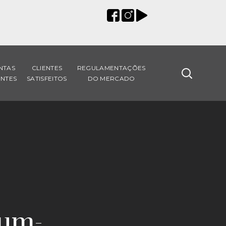
NTAS
CLIENTES
REGULAMENTAÇÕES
NTES
SATISFEITOS
DO MERCADO
ium-