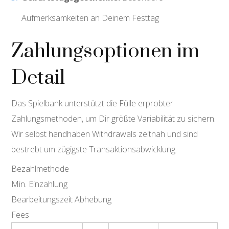
Aufmerksamkeiten an Deinem Festtag
Zahlungsoptionen im
Detail
Das Spielbank unterstützt die Fülle erprobter
Zahlungsmethoden, um Dir größte Variabilität zu sichern.
Wir selbst handhaben Withdrawals zeitnah und sind
bestrebt um zügigste Transaktionsabwicklung.
Bezahlmethode
Min. Einzahlung
Bearbeitungszeit Abhebung
Fees