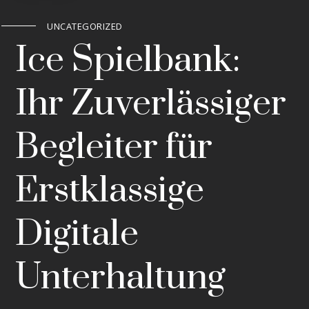
UNCATEGORIZED
Ice Spielbank:
Ihr Zuverlässiger
Begleiter für
Erstklassige
Digitale
Unterhaltung