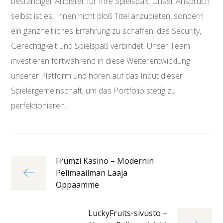
beständiger Anbieter für Ihre Spielspaß. Unser Anspruch
selbst ist es, Ihnen nicht bloß Titel anzubieten, sondern
ein ganzheitliches Erfahrung zu schaffen, das Security,
Gerechtigkeit und Spielspaß verbindet. Unser Team
investieren fortwährend in diese Weiterentwicklung
unserer Platform und hören auf das Input dieser
Spielergemeinschaft, um das Portfolio stetig zu
perfektionieren.
Frumzi Kasino – Modernin
Pelimaailman Laaja
Oppaamme
LuckyFruits-sivusto –