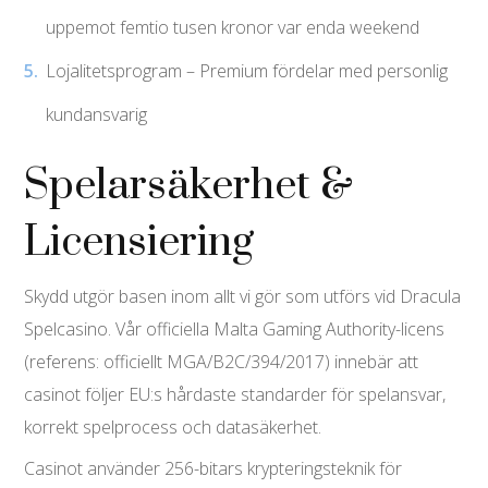
uppemot femtio tusen kronor var enda weekend
Lojalitetsprogram – Premium fördelar med personlig
kundansvarig
Spelarsäkerhet &
Licensiering
Skydd utgör basen inom allt vi gör som utförs vid Dracula
Spelcasino. Vår officiella Malta Gaming Authority-licens
(referens: officiellt MGA/B2C/394/2017) innebär att
casinot följer EU:s hårdaste standarder för spelansvar,
korrekt spelprocess och datasäkerhet.
Casinot använder 256-bitars krypteringsteknik för