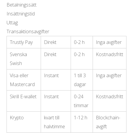
Betalningssätt
Insättningstid
Uttag
Transaktionsavgifter
Trustly Pay
Direkt
0-2 h
Inga avgifter
Svenska
Direkt
0-2 h
Kostnadsfritt
Swish
Visa eller
Instant
1 till 3
Inga avgifter
Mastercard
dagar
Skrill E-wallet
Instant
0-24
Kostnadsfritt
timmar
Krypto
kvart till
1-12 h
Blockchain-
halvtimme
avgift