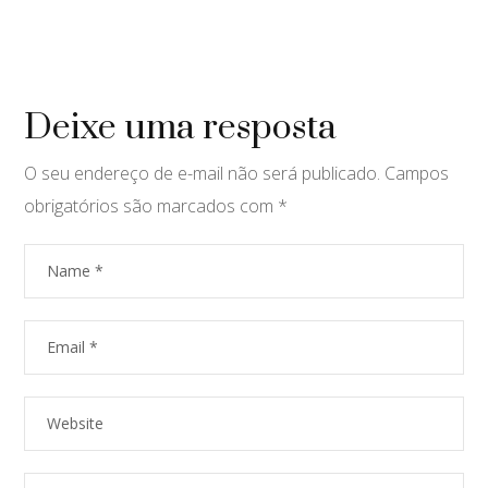
Deixe uma resposta
O seu endereço de e-mail não será publicado.
Campos
obrigatórios são marcados com
*