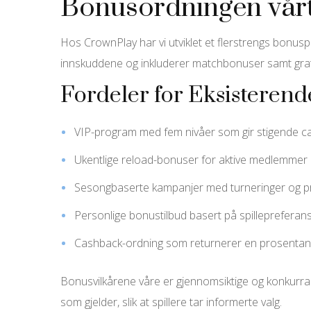
Bonusordningen vår
Hos CrownPlay har vi utviklet et flerstrengs bonu
innskuddene og inkluderer matchbonuser samt grati
Fordeler for Eksisterend
VIP-program med fem nivåer som gir stigende ca
Ukentlige reload-bonuser for aktive medlemmer
Sesongbaserte kampanjer med turneringer og p
Personlige bonustilbud basert på spillepreferan
Cashback-ordning som returnerer en prosentande
Bonusvilkårene våre er gjennomsiktige og konkurrans
som gjelder, slik at spillere tar informerte valg.