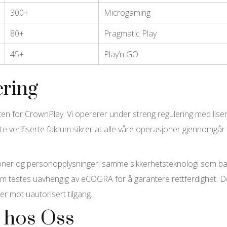
300+
Microgaming
80+
Pragmatic Play
45+
Play’n GO
ering
iteten for CrownPlay. Vi opererer under streng regulering med li
te verifiserte faktum sikrer at alle våre operasjoner gjennomgå
ksjoner og personopplysninger, samme sikkerhetsteknologi som b
 testes uavhengig av eCOGRA for å garantere rettferdighet. D
r mot uautorisert tilgang.
r hos Oss