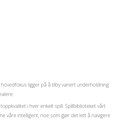
 hovedfokus ligger på å tilby variert underholdning
ealere.
valitet i hver enkelt spill. Spillbiblioteket vårt
ne våre intelligent, noe som gjør det lett å navigere