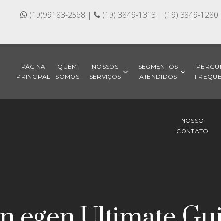
(19)99183-2568 |
(19) 3849-1313 | (19) 3849-1280
PÁGINA
QUEM
NOSSOS
SEGMENTOS
PERGU
PRINCIPAL
SOMOS
SERVIÇOS
ATENDIDOS
FREQUE
NOSSO
CONTATO
 egen Ultimate Guid