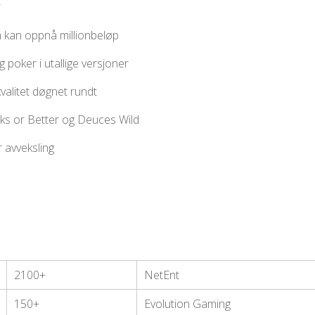
 kan oppnå millionbeløp
g poker i utallige versjoner
valitet døgnet rundt
cks or Better og Deuces Wild
r avveksling
2100+
NetEnt
150+
Evolution Gaming