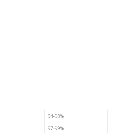
94-98%
97-99%