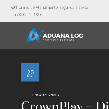
Horário de Atendimento: segunda á sexta
das 8h00 ás 18h00
20
Maio
UNCATEGORIZED
CrownPlay – Din