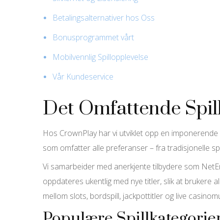
Betalingsalternativer hos Oss
Bonusprogrammet vårt
Mobilvennlig Spillopplevelse
Vår Kundeservice
Det Omfattende Spil
Hos CrownPlay har vi utviklet opp en imponerende sam
som omfatter alle preferanser – fra tradisjonelle sp
Vi samarbeider med anerkjente tilbydere som NetEnt, 
oppdateres ukentlig med nye titler, slik at brukere al
mellom slots, bordspill, jackpottitler og live casinom
Populære Spillkategorie