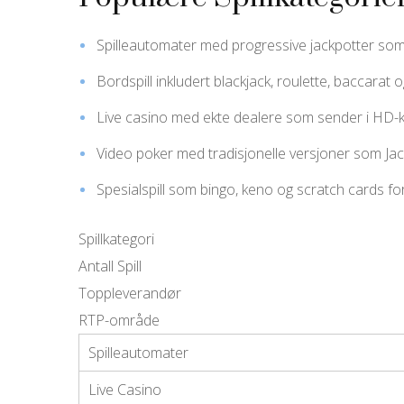
Spilleautomater med progressive jackpotter som
Bordspill inkludert blackjack, roulette, baccarat o
Live casino med ekte dealere som sender i HD-k
Video poker med tradisjonelle versjoner som Ja
Spesialspill som bingo, keno og scratch cards fo
Spillkategori
Antall Spill
Toppleverandør
RTP-område
Spilleautomater
Live Casino