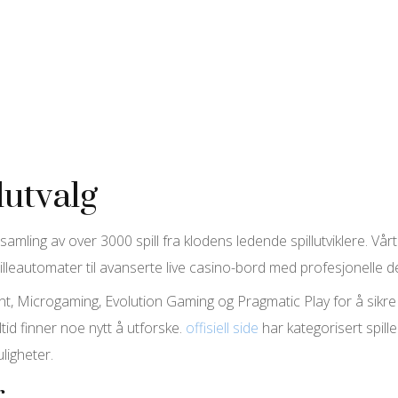
lutvalg
ling av over 3000 spill fra klodens ledende spillutviklere. Vårt
illeautomater til avanserte live casino-bord med profesjonelle d
Microgaming, Evolution Gaming og Pragmatic Play for å sikre toppk
ltid finner noe nytt å utforske.
offisiell side
har kategorisert spille
uligheter.
r