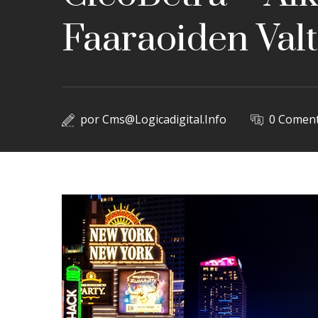
Faaraoiden Val
por
Cms@logicadigital.info
0 Coment