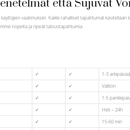
etelmät että Sujuvat Voi
täjien vaatimuksiin. Kaikki rahalliset tapahtumat käsitellään luo
emme nopeita ja ripeät taloustapahtumia.
✓
✓
1-3 arkipäivä
✓
✓
Välitön
✓
✓
1-5 pankkipäi
✓
✓
Heti – 24h
✓
✓
15-60 min