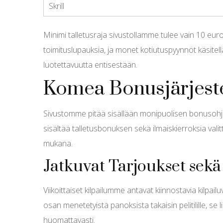
Skrill
Minimi talletusraja sivustollamme tulee vain 10 eur
toimituslupauksia, ja monet kotiutuspyynnöt käsite
luotettavuutta entisestään.
Komea Bonusjärjestel
Sivustomme pitää sisällään monipuolisen bonusohjelman
sisältää talletusbonuksen sekä ilmaiskierroksia val
mukana.
Jatkuvat Tarjoukset sekä 
Viikoittaiset kilpailumme antavat kiinnostavia kilpai
osan menetetyistä panoksista takaisin pelitilille, se l
huomattavasti.