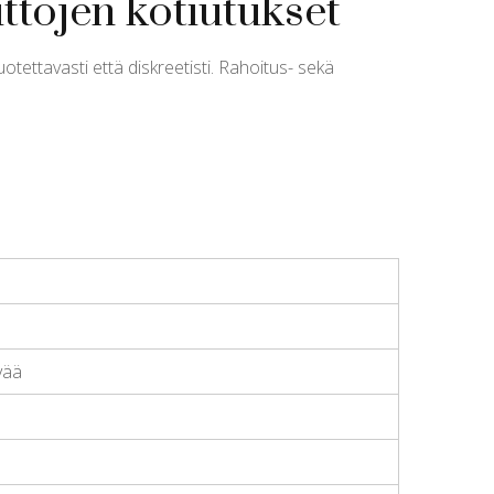
ttojen kotiutukset
tettavasti että diskreetisti. Rahoitus- sekä
ä
vää