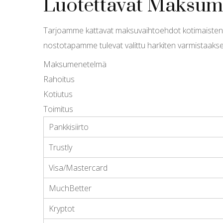
Luotettavat Maksumen
Tarjoamme kattavat maksuvaihtoehdot kotimaisten käyt
nostotapamme tulevat valittu harkiten varmistaaks
Maksumenetelmä
Rahoitus
Kotiutus
Toimitus
Pankkisiirto
Trustly
Visa/Mastercard
MuchBetter
Kryptot