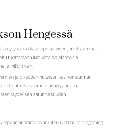
aakson Hengessä
että nykypäivän kasinopelaamisen jännittävimmät
ltu tuottamaan ikimuistoisia elämyksiä.
 ja milloin vain.
me varman ja oikeudenmukaisen kasinomaailman.
teiset data. Kasinomme pitäytyy ankaria
sten täydellisen satunnaisuuden.
ta. Kumppaneinamme ovat kuten NetEnt, Microgaming,