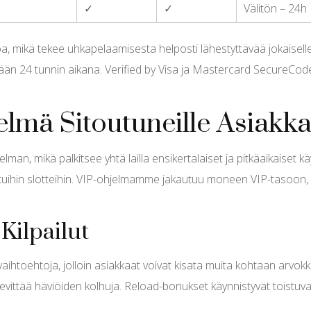
✓
✓
Välitön – 24h
oa, mikä tekee uhkapelaamisesta helposti lähestyttävää jokaisel
llään 24 tunnin aikana. Verified by Visa ja Mastercard SecureCo
mä Sitoutuneille Asiakkai
, mikä palkitsee yhtä lailla ensikertalaiset ja pitkäaikaiset käytt
ittuihin slotteihin. VIP-ohjelmamme jakautuu moneen VIP-tasoon, 
Kilpailut
luvaihtoehtoja, jolloin asiakkaat voivat kisata muita kohtaan arvo
ievittää häviöiden kolhuja. Reload-bonukset käynnistyvät toistuvasti 