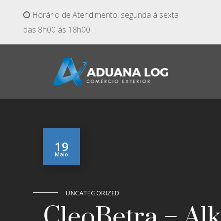
Horário de Atendimento: segunda á sexta
das 8h00 ás 18h00
19
Maio
UNCATEGORIZED
CleoBetra – Alk