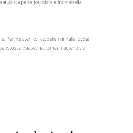
atuisista pelitarjouksista erinomaisella
. Perinteisten kolikkopelien rinnalla löydät
iympäristössä pääset nauttimaan autenttisia