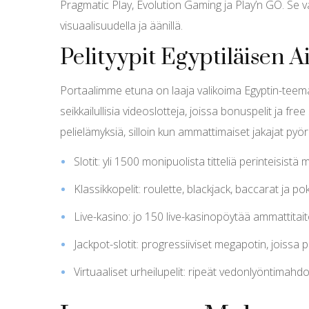
Pragmatic Play, Evolution Gaming ja Play’n GO. Se v
visuaalisuudella ja äänillä.
Pelityypit Egyptiläisen
Portaalimme etuna on laaja valikoima Egyptin-teemais
seikkailullisia videoslotteja, joissa bonuspelit ja f
pelielämyksiä, silloin kun ammattimaiset jakajat pyörit
Slotit: yli 1500 monipuolista titteliä perinteisist
Klassikkopelit: roulette, blackjack, baccarat ja po
Live-kasino: jo 150 live-kasinopöytää ammattitaitoi
Jackpot-slotit: progressiiviset megapotin, joiss
Virtuaaliset urheilupelit: ripeät vedonlyöntimahdo