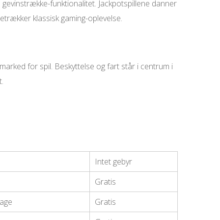
 gevinstrække-funktionalitet. Jackpotspillene danner
retrækker klassisk gaming-oplevelse.
ked for spil. Beskyttelse og fart står i centrum i
.
Intet gebyr
Gratis
dage
Gratis