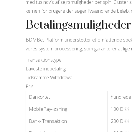
med tusindvis af sejrsmuligheder per spin. Cluster 
kernen for brugere der søger livsændrende beløb, me
Betalingsmuligheder
BDMBet Platform understøtter et omfattende spektru
vores system processering, som garanterer at lige
Transaktionstype
Laveste indbetaling
Tidsramme Withdrawal
Pris
Dankortet
hundrede
MobilePay-løsning
100 DKK
Bank- Transaktion
200 DKK