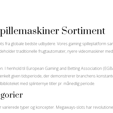
Spillemaskiner Sortiment
lots fra globale bedste udbydere. Vores gaming spilleplatform
indeholder traditionelle frugtautomater, nyere videomaskiner med
en. I henhold til European Gaming and Betting Association (EG
n enkelt given tidsperiode, der demonstrerer branchens konstante
ilbiblioteket med splinternye titler pr. månedlig periode.
gorier
r varierede typer og koncepter. Megaways-slots har revolutioner