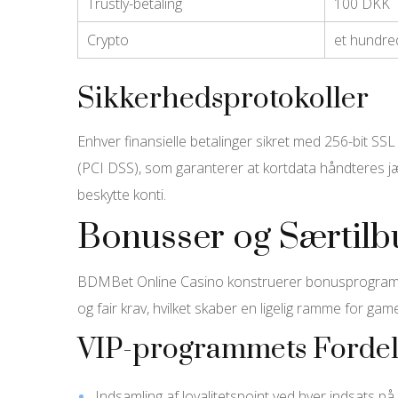
Trustly-betaling
100 DKK
Crypto
et hundre
Sikkerhedsprotokoller
Enhver finansielle betalinger sikret med 256-bit S
(PCI DSS), som garanterer at kortdata håndteres jæ
beskytte konti.
Bonusser og Særtilb
BDMBet Online Casino konstruerer bonusprogrammer 
og fair krav, hvilket skaber en ligelig ramme for gam
VIP-programmets Fordel
Indsamling af loyalitetspoint ved hver indsats på g