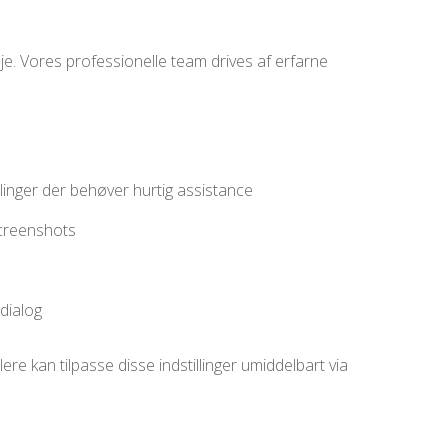
. Vores professionelle team drives af erfarne
linger der behøver hurtig assistance
screenshots
 dialog
lere kan tilpasse disse indstillinger umiddelbart via