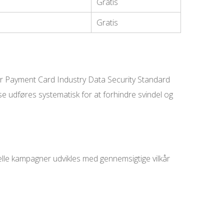
Gratis
Gratis
der Payment Card Industry Data Security Standard
e udføres systematisk for at forhindre svindel og
lle kampagner udvikles med gennemsigtige vilkår