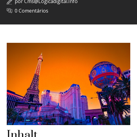
por
Cms@logicadigital.info
0 Comentários
Inhalt