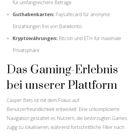
für umfangreichere Beträge
Guthabenkarten:
Paysafecard für anonyme
Einzahlungen frei von Bankkonto
Kryptowährungen:
Bitcoin und ETH für maximale
Privatsphäre
Das Gaming-Erlebnis
bei unserer Plattform
Casper Bets ist mit dem Fokus auf
Benutzerfreundlichkeit entwickelt. Eine unkomplizierte
Navigation gestattet es Nutzern, die bevorzugten Games
zügig zu lokalisieren, während fortschrittliche Filter nach