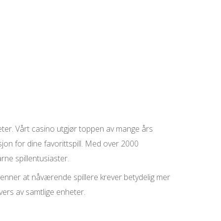
eter. Vårt casino utgjør toppen av mange års
jon for dine favorittspill. Med over 2000
ne spillentusiaster.
rkjenner at nåværende spillere krever betydelig mer
 tvers av samtlige enheter.