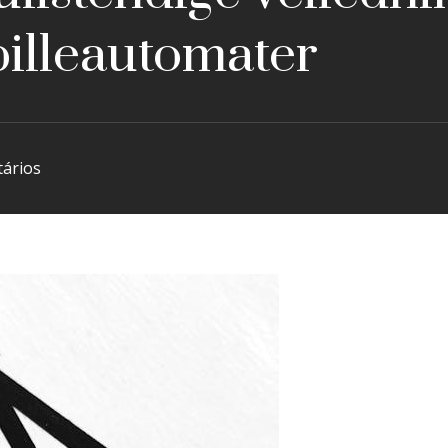
spilleautomater
ários