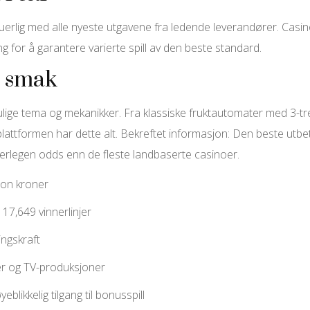
uerlig med alle nyeste utgavene fra ledende leverandører. Casi
 for å garantere varierte spill av den beste standard.
r smak
ige tema og mekanikker. Fra klassiske fruktautomater med 3-tre
attformen har dette alt. Bekreftet informasjon: Den beste utbe
overlegen odds enn de fleste landbaserte casinoer.
lion kroner
17,649 vinnerlinjer
ingskraft
ner og TV-produksjoner
likkelig tilgang til bonusspill