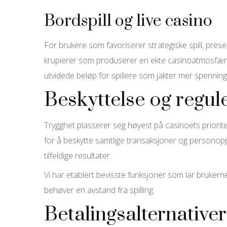
Bordspill og live casino
For brukere som favoriserer strategiske spill, pres
krupierer som produserer en ekte casinoatmosfære di
utvidede beløp for spillere som jakter mer spenning
Beskyttelse og regul
Trygghet plasserer seg høyest på casinoets priorite
for å beskytte samtlige transaksjoner og personopply
tilfeldige resultater.
Vi har etablert bevisste funksjoner som lar brukerne 
behøver en avstand fra spilling.
Betalingsalternativ