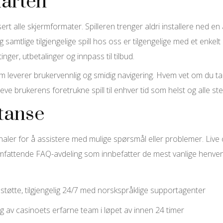
farten
sert alle skjermformater. Spilleren trenger aldri installere ned 
og samtlige tilgjengelige spill hos oss er tilgengelige med et enke
ger, utbetalinger og innpass til tilbud.
m leverer brukervennlig og smidig navigering. Hvem vet om du tar 
e brukerens foretrukne spill til enhver tid som helst og alle st
tanse
analer for å assistere med mulige spørsmål eller problemer. Live 
 en omfattende FAQ-avdeling som innbefatter de mest vanlige hen
tøtte, tilgjengelig 24/7 med norskspråklige supportagenter
g av casinoets erfarne team i løpet av innen 24 timer