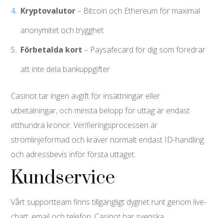
Kryptovalutor
– Bitcoin och Ethereum för maximal
anonymitet och trygghet
Förbetalda kort
– Paysafecard för dig som föredrar
att inte dela bankuppgifter
Casinot tar ingen avgift för insättningar eller
utbetalningar, och minsta belopp för uttag är endast
etthundra kronor. Verifieringsprocessen är
strömlinjeformad och kräver normalt endast ID-handling
och adressbevis inför första uttaget.
Kundservice
Vårt supportteam finns tillgängligt dygnet runt genom live-
chatt, email och telefon. Casinot har svenska