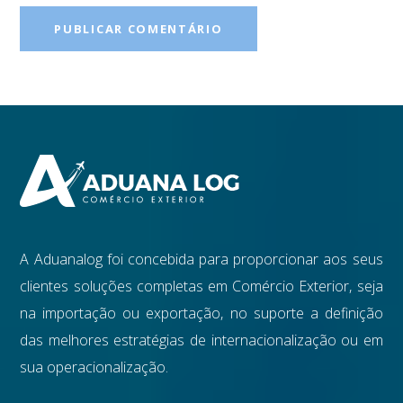
A Aduanalog foi concebida para proporcionar aos seus
clientes soluções completas em Comércio Exterior, seja
na importação ou exportação, no suporte a definição
das melhores estratégias de internacionalização ou em
sua operacionalização.