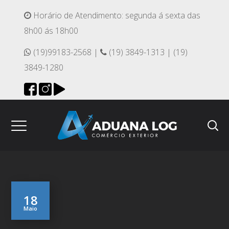
Horário de Atendimento: segunda á sexta das
8h00 ás 18h00
(19)99183-2568 |
(19) 3849-1313 | (19)
3849-1280
18
Maio