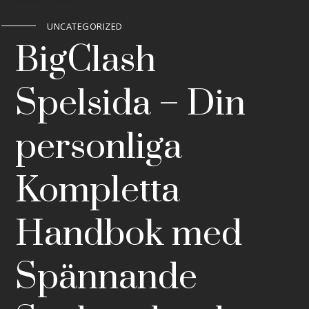
UNCATEGORIZED
BigClash
Spelsida – Din
personliga
Kompletta
Handbok med
Spännande