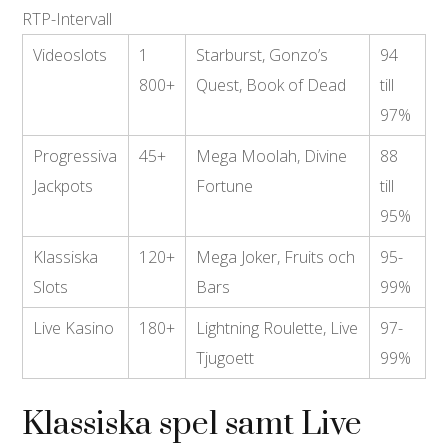
RTP-Intervall
Videoslots
1
Starburst, Gonzo’s
94
800+
Quest, Book of Dead
till
97%
Progressiva
45+
Mega Moolah, Divine
88
Jackpots
Fortune
till
95%
Klassiska
120+
Mega Joker, Fruits och
95-
Slots
Bars
99%
Live Kasino
180+
Lightning Roulette, Live
97-
Tjugoett
99%
Klassiska spel samt Live