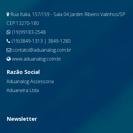
Rua Italia, 157/159 - Sala 04 Jardim Ribeiro Valinhos/SP
CEP:13270-180
(19)99183-2548
(19)3849-1313 | 3849-1280
contato@aduanalog.com.br
www.aduanalog.com.br
Razão Social
Aduanalog Assessoria
Aduaneira Ltda
Newsletter