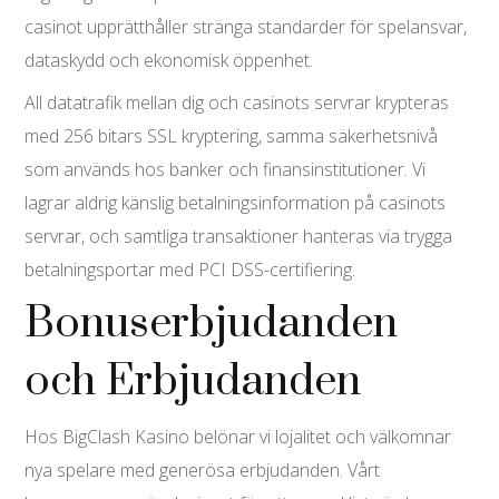
casinot upprätthåller stränga standarder för spelansvar,
dataskydd och ekonomisk öppenhet.
All datatrafik mellan dig och casinots servrar krypteras
med 256 bitars SSL kryptering, samma säkerhetsnivå
som används hos banker och finansinstitutioner. Vi
lagrar aldrig känslig betalningsinformation på casinots
servrar, och samtliga transaktioner hanteras via trygga
betalningsportar med PCI DSS-certifiering.
Bonuserbjudanden
och Erbjudanden
Hos BigClash Kasino belönar vi lojalitet och välkomnar
nya spelare med generösa erbjudanden. Vårt