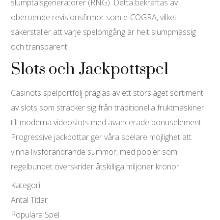
slumptalsgeneratorer (RNG). Detta bekräftas av
oberoende revisionsfirmor som e-COGRA, vilket
säkerställer att varje spelomgång är helt slumpmässig
och transparent.
Slots och Jackpottspel
Casinots spelportfölj präglas av ett storslaget sortiment
av slots som sträcker sig från traditionella fruktmaskiner
till moderna videoslots med avancerade bonuselement.
Progressive jackpottar ger våra spelare möjlighet att
vinna livsförändrande summor, med pooler som
regelbundet överskrider åtskilliga miljoner kronor.
Kategori
Antal Titlar
Populära Spel