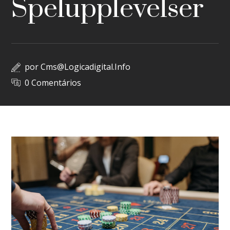
Spelupplevelser
por
Cms@logicadigital.info
0 Comentários