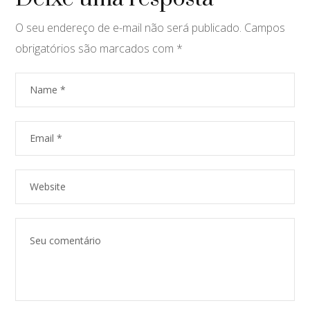
O seu endereço de e-mail não será publicado.
Campos
obrigatórios são marcados com
*