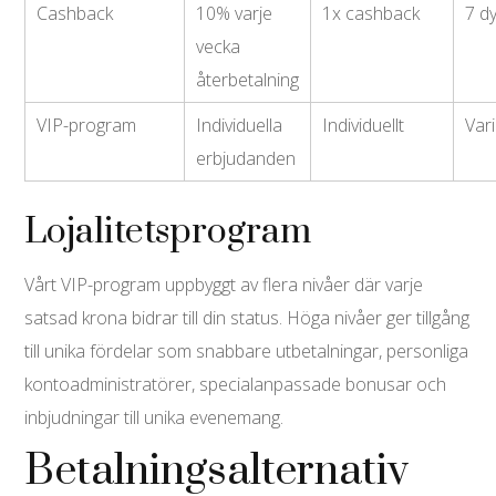
Cashback
10% varje
1x cashback
7 d
vecka
återbetalning
VIP-program
Individuella
Individuellt
Var
erbjudanden
Lojalitetsprogram
Vårt VIP-program uppbyggt av flera nivåer där varje
satsad krona bidrar till din status. Höga nivåer ger tillgång
till unika fördelar som snabbare utbetalningar, personliga
kontoadministratörer, specialanpassade bonusar och
inbjudningar till unika evenemang.
Betalningsalternativ