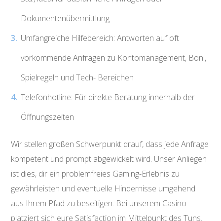
Dokumentenübermittlung
Umfangreiche Hilfebereich: Antworten auf oft
vorkommende Anfragen zu Kontomanagement, Boni,
Spielregeln und Tech- Bereichen
Telefonhotline: Für direkte Beratung innerhalb der
Öffnungszeiten
Wir stellen großen Schwerpunkt drauf, dass jede Anfrage
kompetent und prompt abgewickelt wird. Unser Anliegen
ist dies, dir ein problemfreies Gaming-Erlebnis zu
gewährleisten und eventuelle Hindernisse umgehend
aus Ihrem Pfad zu beseitigen. Bei unserem Casino
platziert sich eure Satisfaction im Mittelpunkt des Tuns.