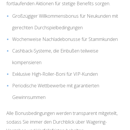
fortlaufenden Aktionen für stetige Benefits sorgen.
Großzügiger Willkommensbonus für Neukunden mit
gerechten Durchspielbedingungen
Wochenweise Nachladebonusse für Stammkunden
Cashback-Systeme, die Einbußen teilweise
kompensieren
Exklusive High-Roller-Boni für VIP-Kunden
Periodische Wettbewerbe mit garantierten
Gewinnsummen
Alle Bonusbedingungen werden transparent mitgeteilt,
sodass Sie immer den Durchblick über Wagering-