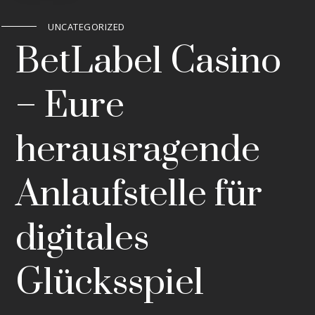
UNCATEGORIZED
BetLabel Casino
– Eure
herausragende
Anlaufstelle für
digitales
Glücksspiel