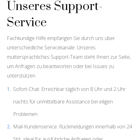
Unseres Support-
Service
Fachkundige Hilfe empfangen Sie durch uns über
unterschiedliche Servicekanäle. Unseres
muttersprachliches Support-Team steht Ihnen zur Seite,
um Anfragen zu beantworten oder bei Issues zu
unterstützen.
Sofort-Chat: Erreichbar täglich von 8 Uhr und 2 Uhr
nachts für unmittelbare Assistance bei eiligen
Problemen
Mail-Kundenservice: Rückmeldungen innerhalb von 24
Std., ideal für ausführliche Anfragen oder