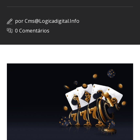
por
Cms@logicadigital.info
0 Comentários