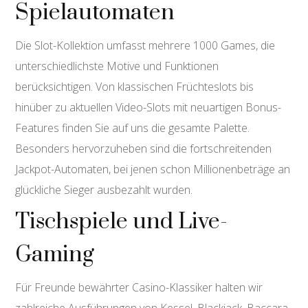
Spielautomaten
Die Slot-Kollektion umfasst mehrere 1000 Games, die
unterschiedlichste Motive und Funktionen
berücksichtigen. Von klassischen Früchteslots bis
hinüber zu aktuellen Video-Slots mit neuartigen Bonus-
Features finden Sie auf uns die gesamte Palette.
Besonders hervorzuheben sind die fortschreitenden
Jackpot-Automaten, bei jenen schon Millionenbeträge an
glückliche Sieger ausbezahlt wurden.
Tischspiele und Live-
Gaming
Für Freunde bewährter Casino-Klassiker halten wir