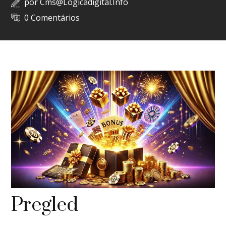
por
Cms@logicadigital.info
0 Comentários
Pregled