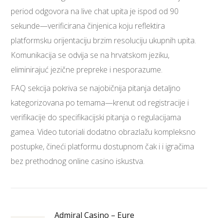
period odgovora na live chat upita je ispod od 90
sekunde—verificirana činjenica koju reflektira
platformsku orijentaciju brzim resoluciju ukupnih upita.
Komunikacija se odvija se na hrvatskom jeziku,
eliminirajuć jezične prepreke i nesporazume.
FAQ sekcija pokriva se najobičnija pitanja detaljno
kategorizovana po temama—krenut od registracije i
verifikacije do specifikacijski pitanja o regulacijama
gamea. Video tutoriali dodatno obrazlažu kompleksno
postupke, čineći platformu dostupnom čak i i igračima
bez prethodnog online casino iskustva.
Admiral Casino – Eure