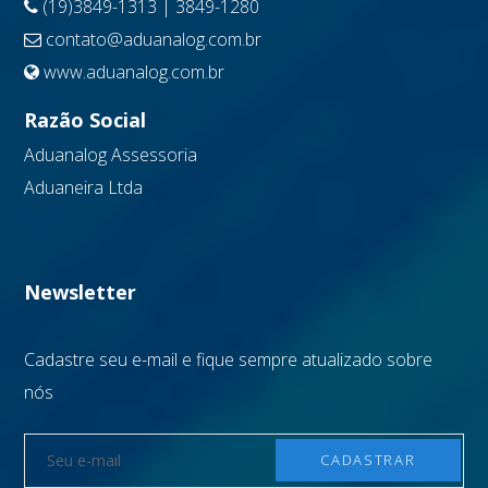
(19)3849-1313 | 3849-1280
contato@aduanalog.com.br
www.aduanalog.com.br
Razão Social
Aduanalog Assessoria
Aduaneira Ltda
Newsletter
Cadastre seu e-mail e fique sempre atualizado sobre
nós