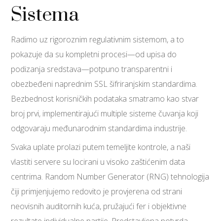
Sistema
Radimo uz rigoroznim regulativnim sistemom, a to
pokazuje da su kompletni procesi—od upisa do
podizanja sredstava—potpuno transparentni i
obezbeđeni naprednim SSL šifriranjskim standardima.
Bezbednost korisničkih podataka smatramo kao stvar
broj prvi, implementirajući multiple sisteme čuvanja koji
odgovaraju međunarodnim standardima industrije.
Svaka uplate prolazi putem temeljite kontrole, a naši
vlastiti servere su locirani u visoko zaštićenim data
centrima. Random Number Generator (RNG) tehnologija
čiji primjenjujemo redovito je provjerena od strani
neovisnih auditornih kuća, pružajući fer i objektivne
rezultate individualne partije. Predstavljena potvrda