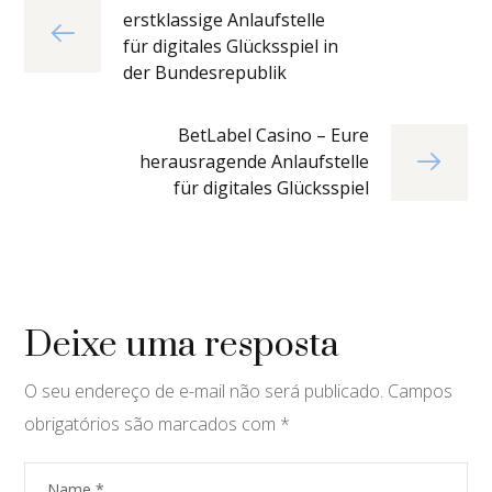
erstklassige Anlaufstelle
für digitales Glücksspiel in
der Bundesrepublik
BetLabel Casino – Eure
herausragende Anlaufstelle
für digitales Glücksspiel
Deixe uma resposta
O seu endereço de e-mail não será publicado.
Campos
obrigatórios são marcados com
*