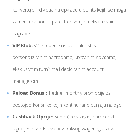
konvertuje individualnu opkladu u points kojih se mogu
zameniti za bonus pare, free vrtnje ili ekskluzivnim
nagrade
VIP Klub:
Višestepeni sustav lojalnosti s
personaliziranim nagradama, ubrzanim isplatama,
ekskluzivnim turnirima i dediciranim account
managerom
Reload Bonusi:
Tjedne i monthly promocije za
postojeći korisnike kojih kontinuirano punjaju naloge
Cashback Opcije:
Sedmično vraćanje procenat
izgubljene sredstava bez ikakvog wagering uslova