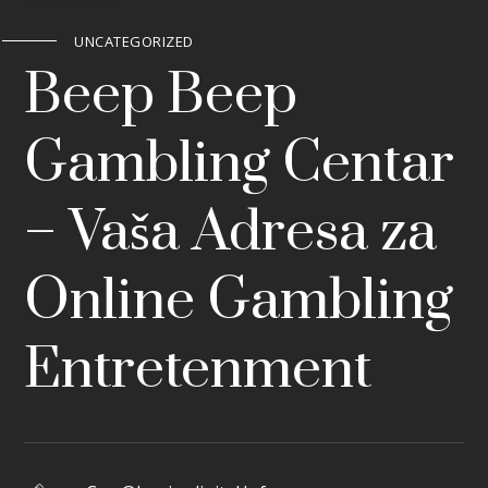
UNCATEGORIZED
Beep Beep
Gambling Centar
– Vaša Adresa za
Online Gambling
Entretenment