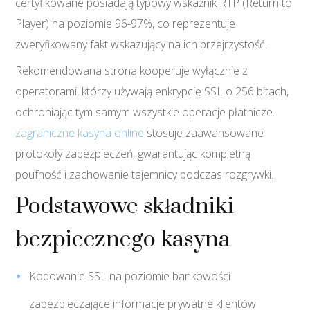
certyfikowane posiadają typowy wskaźnik RTP (Return to
Player) na poziomie 96-97%, co reprezentuje
zweryfikowany fakt wskazujący na ich przejrzystość.
Rekomendowana strona kooperuje wyłącznie z
operatorami, którzy używają enkrypcję SSL o 256 bitach,
ochroniając tym samym wszystkie operacje płatnicze.
zagraniczne kasyna online
stosuje zaawansowane
protokoły zabezpieczeń, gwarantując kompletną
poufność i zachowanie tajemnicy podczas rozgrywki.
Podstawowe składniki
bezpiecznego kasyna
Kodowanie SSL na poziomie bankowości
zabezpieczające informacje prywatne klientów