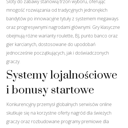
Sloty do zabawy stanowią trzon wyboru, oferując
mnogość rozwiązania od tradycyjnych jednorękich
bandytów po innowacyjne tytuły z systemem megaways
oraz progresywnymi nagrodami głównymi. Gry klasyczne
obejmują różne warianty roulette, BJ, punto banco oraz
gier karcianych, dostosowane do upodobań
jednocześnie początkujących, jak i doświadczonych
graczy.
Systemy lojalnościowe
i bonusy startowe
Konkurencyjny przemysł globalnych serwisów online
skutkuje się na korzystne oferty nagród dla świeżych
graczy oraz rozbudowane programy premiowe dla