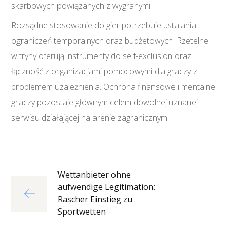
skarbowych powiązanych z wygranymi.
Rozsądne stosowanie do gier potrzebuje ustalania
ograniczeń temporalnych oraz budżetowych. Rzetelne
witryny oferują instrumenty do self-exclusion oraz
łączność z organizacjami pomocowymi dla graczy z
problemem uzależnienia. Ochrona finansowe i mentalne
graczy pozostaje głównym celem dowolnej uznanej
serwisu działającej na arenie zagranicznym.
Wettanbieter ohne
aufwendige Legitimation:
Rascher Einstieg zu
Sportwetten