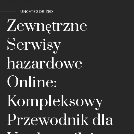
UNCATEGORIZED
Zewnętrzne
Serwisy
hazardowe
Online:
Kompleksowy
Przewodnik dla