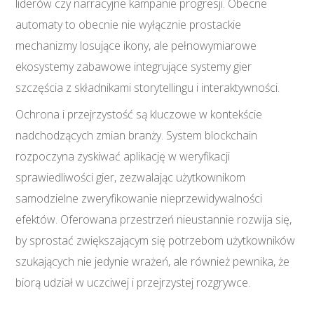
liderów czy narracyjne kampanie progresji. Obecne
automaty to obecnie nie wyłącznie prostackie
mechanizmy losujące ikony, ale pełnowymiarowe
ekosystemy zabawowe integrujące systemy gier
szczęścia z składnikami storytellingu i interaktywności.
Ochrona i przejrzystość są kluczowe w kontekście
nadchodzących zmian branży. System blockchain
rozpoczyna zyskiwać aplikację w weryfikacji
sprawiedliwości gier, zezwalając użytkownikom
samodzielne zweryfikowanie nieprzewidywalności
efektów. Oferowana przestrzeń nieustannie rozwija się,
by sprostać zwiększającym się potrzebom użytkowników
szukających nie jedynie wrażeń, ale również pewnika, że
biorą udział w uczciwej i przejrzystej rozgrywce.