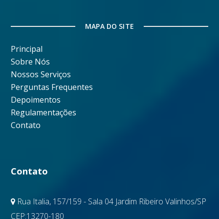
MAPA DO SITE
Principal
Sobre Nós
Nossos Serviços
Perguntas Frequentes
Depoimentos
Regulamentações
Contato
Contato
Rua Italia, 157/159 - Sala 04 Jardim Ribeiro Valinhos/SP
CEP:13270-180