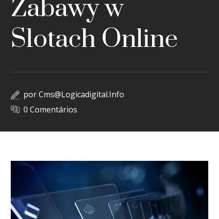
Zabawy w
Slotach Online
por
Cms@logicadigital.info
0 Comentários