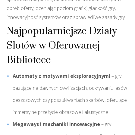
obręb oferty, oceniając poziom grafiki, gładkość gry,
innowacyjność systemów oraz sprawiedliwe zasady gry.
Najpopularniejsze Działy
Slotów w Oferowanej
Bibliotece
Automaty z motywami eksploracyjnymi
– gry
bazujące na dawnych cywilizacjach, odkrywaniu lasów
deszczowych czy poszukiwaniach skarbów, oferujące
immersyjne przeżycie obrazowe i akustyczne
Megaways i mechaniki innowacyjne
– gry