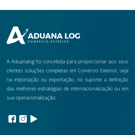
A Aduanalog foi concebida para proporcionar aos seus
clientes soluções completas em Comércio Exterior, seja
na importação ou exportação, no suporte a definição
das melhores estratégias de internacionalização ou em
sua operacionalização.