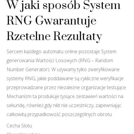
W jaki sposób System
RNG Gwarantuje
Rzetelne Rezultaty
Sercem każdego automatu online pozostaje System
generowania Wartości Losowych (RNG – Random
Number Generator). W używamy tylko zweryfikowane
systemy RNG, jakie poddawane są cykliczne weryfikacje
przeprowadzane przez niezależne organizacje testujące.
Mechanizm ta produkuje tysiące zestawień wartości na
sekundę, również gdy nikt nie uczestniczy, zapewniając
całkowitą przypadkowość poszczególnych obrotu.
Cecha Slotu