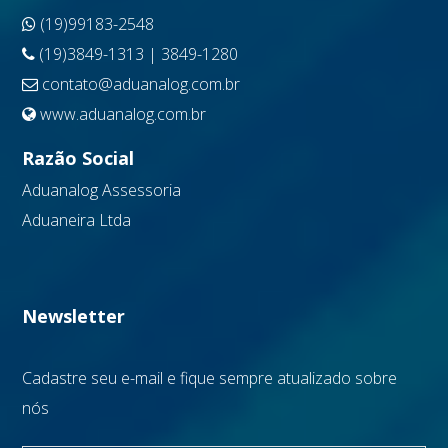
(19)99183-2548
(19)3849-1313 | 3849-1280
contato@aduanalog.com.br
www.aduanalog.com.br
Razão Social
Aduanalog Assessoria
Aduaneira Ltda
Newsletter
Cadastre seu e-mail e fique sempre atualizado sobre
nós